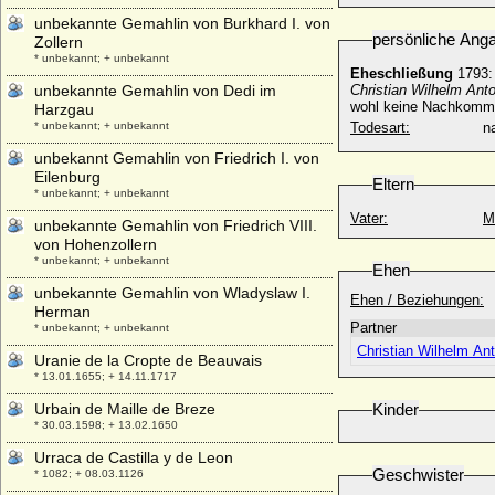
unbekannte Gemahlin von Burkhard I. von
persönliche Ang
Zollern
* unbekannt; + unbekannt
Eheschließung
1793:
unbekannte Gemahlin von Dedi im
Christian Wilhelm Anto
wohl keine Nachkom
Harzgau
* unbekannt; + unbekannt
Todesart:
na
unbekannt Gemahlin von Friedrich I. von
Eilenburg
Eltern
* unbekannt; + unbekannt
Vater:
M
unbekannte Gemahlin von Friedrich VIII.
von Hohenzollern
* unbekannt; + unbekannt
Ehen
unbekannte Gemahlin von Wladyslaw I.
Ehen / Beziehungen:
Herman
Partner
* unbekannt; + unbekannt
Christian Wilhelm Ant
Uranie de la Cropte de Beauvais
* 13.01.1655; + 14.11.1717
Urbain de Maille de Breze
Kinder
* 30.03.1598; + 13.02.1650
Urraca de Castilla y de Leon
Geschwister
* 1082; + 08.03.1126