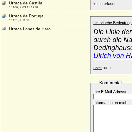
Urraca de Castilla
keine erfasst
* 1186; + 03.11.1220
Urraca de Portugal
* 1151; + 1188
historische Bedeutung
Urraca Lopez de Haro
Die Linie de
+ nach 1226
durch die N
Ursula Anna von Hünecke
Dedinghause
* keine Daten; + nach 1736
Ulrich von H
Ursula Anna zu Dohna-Schlodien
* 31.12.1700; + 17.03.1761
Ursula Catharina von Altenbockum
Docnr:
16121
* 25.11.1680; + 05.05.1743
Ursula Catharina von Dohna
Kommentar
* 23.04.1622; + 23.04.1622
Ihre E-Mail-Adresse:
Ursula Dorothea von Möllendorff
* 08.12.1678; + 28.07.1747
Information an mich:
Ursula Elisabeth von Steinberg (a.d.H.
Bruchheim)
* 11.09.1616; + 03.03.1672 (oder 1673 ?)
Ursula Elisabeth von Veltheim
* 11.03.1674; + 29.08.1718