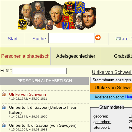
* 02.05.1693; + 30.06.1754
Ulrike Eleonore Reventlow (Ulrike
Eleonore von Reventlow)
* 01.11.1690; + 12.09.1754
Ulrike Eleonore von Schweden
* 02.02.1688; + 24.11.1741
Start
Suche:
an:
D
Ulrike Louise zu Solms-Braunfels
* 01.05.1731; + 12.09.1792
Ulrike Marianne Fehlhaber
Personen alphabetisch
Adelsgeschlechter
Grabstät
* 27.08.1799; + 01.03.1859
Ulrike Sophie von Mecklenburg-Schwerin
Filter:
Ulrike von Schweri
* 01.07.1723; + 17.09.1813
Stammbaum anzeigen
PERSONEN ALPHABETISCH
Ulrike von Calbo
* 05.06.1820; + 26.06.1874
Ulrike von Schwe
Ulrike von Schwerin
Adelsgeschlecht:
Her
* 10.02.1772; + 25.09.1811
Stammdaten
Umberto I. di Savoia (Umberto I. von
Italien)
geboren:
1
* 14.03.1844; + 29.07.1900
gestorben:
2
Umberto II. di Savoia (von Savoyen)
Sterbeort:
F
* 15.09.1904; + 18.03.1983