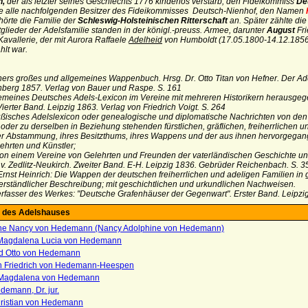
n,
der als letzter seines Geschlechts 1776 kinderlos verstarb, den Fideikommiss
Deu
ie alle nachfolgenden Besitzer des Fideikommisses Deutsch-Nienhof, den Namen
hörte die Familie der
Schleswig-Holsteinischen Ritterschaft
an.
Später zählte di
glieder der Adelsfamilie standen in der königl.-preuss. Armee, darunter
August
Fr
Kavallerie, der mit Aurora Raffaele
Adelheid
von Humboldt (17.05.1800-14.12.1856)
hlt war.
hers großes und allgemeines Wappenbuch. Hrsg. Dr. Otto Titan von Hefner. Der Ad
berg 1857. Verlag von Bauer und Raspe. S. 161
emeines Deutsches Adels-Lexicon im Vereine mit mehreren Historikern herausgegeb
erter Band. Leipzig 1863. Verlag von Friedrich Voigt. S. 264
ßisches Adelslexicon oder genealogische und diplomatische Nachrichten von den
oder zu derselben in Beziehung stehenden fürstlichen, gräflichen, freiherrlichen u
 Abstammung, ihres Besitzthums, ihres Wappens und der aus ihnen hervorgegange
ehrten und Künstler;
on einem Vereine von Gelehrten und Freunden der vaterländischen Geschichte u
 v. Zedlitz-Neukirch. Zweiter Band. E-H. Leipzig 1836. Gebrüder Reichenbach. S. 3
Ernst Heinrich: Die Wappen der deutschen freiherrlichen und adeligen Familien in 
erständlicher Beschreibung;
mit geschichtlichen und urkundlichen Nachweisen.
rfasser des Werkes: "Deutsche Grafenhäuser der
Gegenwart". Erster Band. Leipzig
 des Adelshauses
ne Nancy von Hedemann (Nancy Adolphine von Hedemann)
Magdalena Lucia von Hedemann
d Otto von Hedemann
an Friedrich von Hedemann-Heespen
 Magdalena von Hedemann
demann, Dr. jur.
hristian von Hedemann