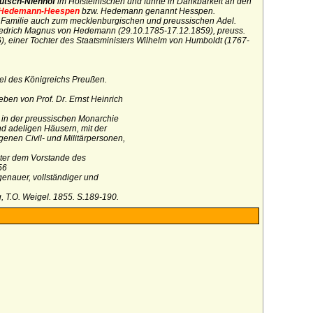
tsch-Nienhof
im Holsteinischen und führte in Dankbarkeit an den
Hedemann-Heespen
bzw. Hedemann genannt Hesspen.
e Familie auch zum mecklenburgischen und preussischen Adel.
iedrich Magnus von Hedemann (29.10.1785-17.12.1859), preuss.
, einer Tochter des Staatsministers Wilhelm von Humboldt (1767-
el des Königreichs Preußen.
en von Prof. Dr. Ernst Heinrich
 in der preussischen Monarchie
nd adeligen Häusern, mit der
nen Civil- und Militärpersonen,
nter dem Vorstande des
56
genauer, vollständiger und
, T.O. Weigel. 1855. S.189-190.