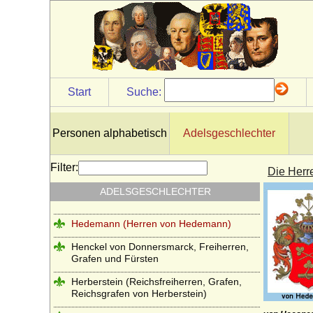
Haus Wassenberg (Familie der
Flamenses)
Haus Wessex (Angelsachsen)
Haus Wevelinghoven
Haus Wied
Start
Suche:
Haus Windsor (ehemals Sachsen-Coburg
und Gotha)
Personen alphabetisch
Adelsgeschlechter
Haus Württemberg
Haus York
Filter:
Die Her
Haxthausen (Freiherren und Grafen von
ADELSGESCHLECHTER
Haxthausen)
Hedemann (Herren von Hedemann)
Henckel von Donnersmarck, Freiherren,
Grafen und Fürsten
Herberstein (Reichsfreiherren, Grafen,
Reichsgrafen von Herberstein)