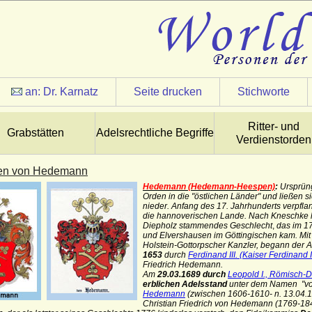
an:
Dr. Karnatz
Seite drucken
Stichworte
Ritter- und
Grabstätten
Adelsrechtliche Begriffe
Verdienstorden
ren von Hedemann
Hedemann (Hedemann-Heespen)
:
Ursprün
Orden in die "östlichen Länder" und ließen s
nieder. Anfang des 17. Jahrhunderts verpfla
die hannoverischen Lande. Nach Kneschke
Diepholz stammendes Geschlecht
,
das im 1
und Elvershausen im Göttingischen kam.
Mit
Holstein-Gottorpscher Kanzler,
begann der Au
1653
durch
Ferdinand III. (Kaiser Ferdinand II
Friedrich Hedemann.
Am
29.03.1689 durch
Leopold I., Römisch-D
erblichen Adelsstand
unter dem Namen "vo
Hedemann
(zwischen 1606-1610- n. 13.04.
Christian Friedrich von Hedemann (1769-18