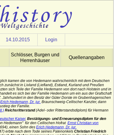
14.10.2015
Login
Schlösser, Burgen und
Quellenangaben
Herrenhäuser
glich kamen die von Hedemann wahrscheinlich mit dem Deutschen
ich zunächst in Livland (Liefland), Estland, Kurland und Preußen
nzten sich Teile der Familie Hedemann von dort nach Holstein und in
handelt es sich bei der Familie Hedemann um ein aus der Grafschaft
7. Jahrhundert
in den Besitz der Güter Dorste im Grubenhagenschen
Erich Hedemann, Dr. jur.
Braunschweig-Cellischer Kanzler, dann
stieg der Familie.
I.)
Reichsritterstand
(Adel- oder Ritterstandsdiplom) für Hermann
eutscher Kaiser
,
Bestätigungs- und Erneuerungsdiplom für den
n Hedemann" für den Cellischen Hofrat
Ernst Christian von
1694)
,
einen Sohn des
Erich Hedemann, Dr. jur.
47) erbte nach dem Tode seines Patenonkels
Christian Friedrich