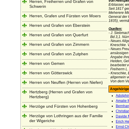
von Heespe
Herren, Freiherren und Grafen von
Erblasser, w
Schwerin
Seit 1817 ge
Meherere Mit
Herren, Grafen und Fürsten von Moers
General der 
1835), vermä
Herren und Grafen von Eberstein
Quellen:
- J. Siebmac
Herren und Grafen von Querfurt
Bd.3,1. Nürn
- Neues Allg
Herren und Grafen von Zimmern
Kneschke. Vi
- Neues Preu
ansässigen 
Herren und Grafen von Zutphen
Angabe ihrer
Helden, Gel
Herren von Gemen
bearbeitet v
Freiherrn L.
Herren von Götterswick
- Kneschke, 
allgemein
v
Von dem Ve
Herren von Neuffen (Herren von Niefen)
Angehörige
Hertzberg (Herren und Grafen von
Adolphi
Hertzberg)
Amalie 
Herzöge und Fürsten von Hohenberg
Bernhar
Christi
Herzöge von Lothringen aus der Familie
Davide
der Wigeriche
Erich He
Ernst C