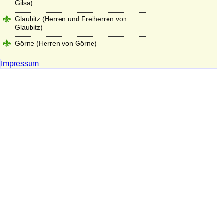
Gilsa)
Glaubitz (Herren und Freiherren von
Glaubitz)
Görne (Herren von Görne)
Goldbeck (Goldbeck und Reinhardt),
Impressum
Herren von Goldbeck
Goltz (Herren, Freiherren und Grafen von
der Goltz)
Graevenitz (Grävenitz, von)
Grafen von Abenberg
Grafen von Abensberg (Abensberger)
Grafen von Althann
Grafen von Armagnac (Haus Lomagne)
Grafen von Bentheim
Grafen von Berg