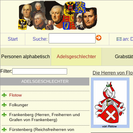
Hertefeld)
Ezzonen
Faber (Freiherren von Faber)
Familie der Archambault (Ältestes Haus
Bourbon)
Start
Suche:
an:
D
Festetics (Festetics von Tolna)
Finck von Finckenstein (Reichsgrafen und
Personen alphabetisch
Adelsgeschlechter
Grabstät
Grafen)
Flanss (Flanß)
Filter:
Die Herren von Fl
Flemming (Freiherren und Grafen von
ADELSGESCHLECHTER
Flemming)
Flotow
Folkunger
Frankenberg (Herren, Freiherren und
Grafen von Frankenberg)
Fürstenberg (Reichsfreiherren von