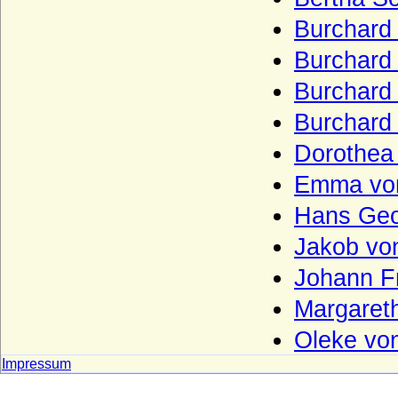
Széchenyi
Burchard
Tettau (Herren von Tettau, Freiherren von
Burchard 
Tettau)
Burchard 
Thümen (Herren von Thümen)
Burchard 
Thumbshirn
Dorothea 
Thun (Thun und Hohenstein)
Emma von
Tiedemann (Tiedemann gen. von
Brandis), Herren von
Hans Geor
Toerring
Jakob von
Tresckow (Herren von Tresckow)
Johann Fr
Treskow (Herren von Treskow)
Margaret
Türckheim von Altdorf und Türckheim
genannt von Baden (Reichsfreiherren und
Oleke vo
Freiherren)
Impressum
Twickel (Herren und Reichsfreiherren von
Twickel)