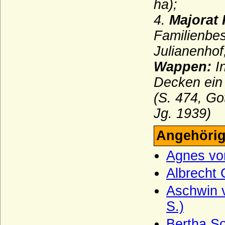
ha);
Seydlitz (Seidlitz), Herren von
4.
Majorat
Smirický von Smirice
Familienbes
Spanheimer (Sponheimer)
Julianenhof
Sparre, Sparre-Kroneberg (Herren,
Freiherren und Grafen)
Wappen:
I
Stael von Holstein (auch Staël von
Decken ein 
Holstein), Freiherren
(S. 474, Go
Stammer (Die Herren von Stammer)
Jg. 1939)
Starhemberg
Angehörig
Staufer
Agnes vo
Sternberg
Strachwitz (Freiherren und Grafen von
Albrecht 
Strachwitz)
Aschwin v
Syberg (Herren, Freiherren und Grafen
S.)
von Syberg)
Sydow
Bertha So