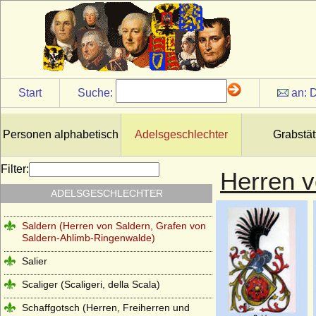
Wahlen-Jürgass)
Rolloniden (Normannen,
Anglonormannen)
Romanow
Romanow-Holstein-Gottorp
Start
Suche:
an:
D
Rosenberg (tschechisch Ro?mberkové)
Rosenkrantz (Rosencrantz)
Personen alphabetisch
Adelsgeschlechter
Grabstät
Rottal (tschechisch: hrabì z Rottalu)
Filter:
Herren v
Rüchel (Herren von Rüchel)
ADELSGESCHLECHTER
Rurikiden
Saldern (Herren von Saldern, Grafen von
Saldern-Ahlimb-Ringenwalde)
Salier
Scaliger (Scaligeri, della Scala)
Schaffgotsch (Herren, Freiherren und