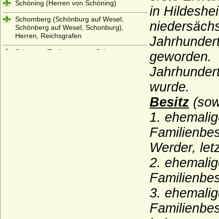
Schöning (Herren von Schöning)
in Hildeshei
Schomberg (Schönburg auf Wesel,
niedersächs
Schönberg auf Wesel, Schonburg),
Herren, Reichsgrafen
Jahrhundert
Schrötter (Freiherren von Schrötter,
geworden. 
Freiherren von Schrötter-Stutterheim)
Jahrhundert
Schulenburg (Herren, Reichsfreiherren,
wurde.
Reichsgrafen, preußische Grafen)
Besitz
(sow
Schulte (Schulte von der Lühe)
1. ehemali
Schwäbische Welfen (Ältere Welfen)
Familienbes
Schwarzenberg
Werder, let
Seckendorff (Herren, Freiherren und
Grafen von Seckendorff)
2. ehemali
Sedlnitzky (böhmischer Herrenstand,
Familienbes
Freiherren, Grafen, Reichsgrafen)
3. ehemali
Seherr-Thoß (Freiherren und Grafen von
Familienbes
Seherr-Thoß)