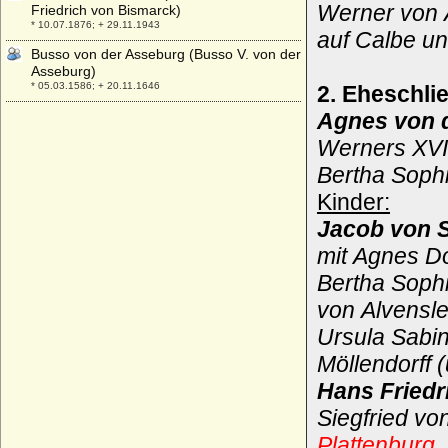
Werner von 
Friedrich von Bismarck)
* 10.07.1876; + 29.11.1943
auf Calbe un
Busso von der Asseburg (Busso V. von der
Asseburg)
* 05.03.1586; + 20.11.1646
2. Eheschli
Buvinus (Bouvin) von Metz
Agnes von 
+ 862
Werners XVI
Bertha Soph
Kinder:
Jacob von 
mit Agnes D
Bertha Sophi
von Alvensl
Ursula Sabin
Möllendorff
Hans Friedr
Siegfried von
Plattenburg
,