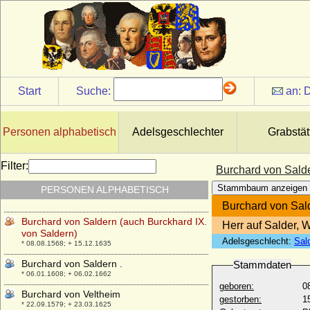
+ 1355 (1358)
Burchard VI. von Querfurt (Burkhard VI.
von Querfurt, Burchard II. von Mansfeld)
+ 1255
Burchard VIII. von Mansfeld-Querfurt
+ 1392
Start
Suche:
an:
D
Burchard von Avesnes
* um 1175; + 1244
Burchard von der Decken
Personen alphabetisch
Adelsgeschlechter
Grabstät
* 1694; + 1776
Burchard von Preußen
Filter:
Burchard von Salde
* 08.01.1917; + 12.08.1988
Stammbaum anzeigen
PERSONEN ALPHABETISCH
Burchard von Saldern
* 23.04.1534; + 28.01.1595
Burchard von Sald
Burchard von Saldern (auch Burckhard IX.
Herr auf Salder, 
von Saldern)
Adelsgeschlecht:
Sal
* 08.08.1568; + 15.12.1635
Burchard von Saldern .
Stammdaten
* 06.01.1608; + 06.02.1662
geboren:
0
Burchard von Veltheim
gestorben:
1
* 22.09.1579; + 23.03.1625