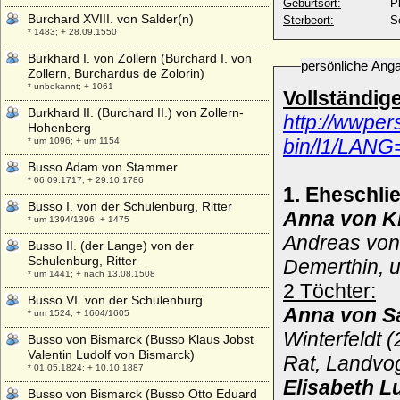
Geburtsort:
P
Burchard XVIII. von Salder(n)
Sterbeort:
S
* 1483; + 28.09.1550
Burkhard I. von Zollern (Burchard I. von
persönliche Ang
Zollern, Burchardus de Zolorin)
* unbekannt; + 1061
Vollständig
Burkhard II. (Burchard II.) von Zollern-
http://wwper
Hohenberg
bin/l1/LAN
* um 1096; + um 1154
Busso Adam von Stammer
* 06.09.1717; + 29.10.1786
1. Eheschli
Busso I. von der Schulenburg, Ritter
Anna von Kl
* um 1394/1396; + 1475
Andreas von 
Busso II. (der Lange) von der
Schulenburg, Ritter
Demerthin,
u
* um 1441; + nach 13.08.1508
2 Töchter:
Busso VI. von der Schulenburg
Anna von S
* um 1524; + 1604/1605
Winterfeldt
Busso von Bismarck (Busso Klaus Jobst
Valentin Ludolf von Bismarck)
Rat, Landvog
* 01.05.1824; + 10.10.1887
Elisabeth L
Busso von Bismarck (Busso Otto Eduard