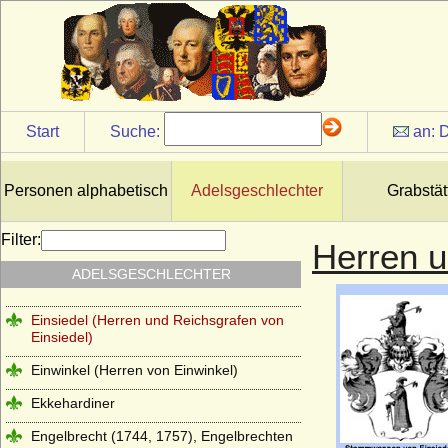
Dohna
Dolgorukij (Dolgoruky, Dolgoroukov)
Drössel (Herren von der Drössel)
Dürckheim (Herren von) sowie Freiherren
und Grafen Eckbrecht von Dürckheim(-
Start
Suche:
an:
D
Montmartin)
Dyhrn (Dyherrn, Dyhern), Herren,
Freiherren und Grafen
Personen alphabetisch
Adelsgeschlechter
Grabstät
Eggenberg
Filter:
Herren u
Eichstedt (Herren von Eichstedt)
ADELSGESCHLECHTER
Eickstedt
Einsiedel (Herren und Reichsgrafen von
Einsiedel)
Einwinkel (Herren von Einwinkel)
Ekkehardiner
Engelbrecht (1744, 1757), Engelbrechten