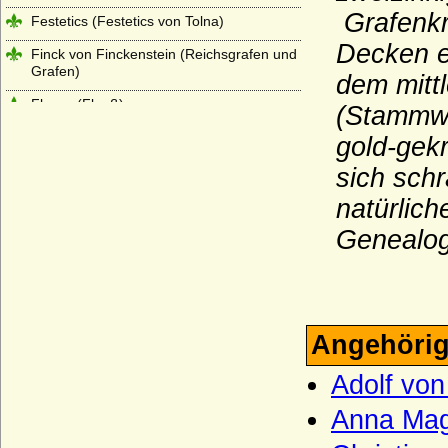
Grafenkr
Festetics (Festetics von Tolna)
Decken ei
Finck von Finckenstein (Reichsgrafen und
Grafen)
dem mitt
Flanss (Flanß)
(Stammwa
Flemming (Freiherren und Grafen von
gold-gek
Flemming)
sich sch
Flotow
natürlich
Folkunger
Genealog
Frankenberg (Herren, Freiherren und
Grafen von Frankenberg)
Fürstenberg (Reichsfreiherren von
Fürstenberg, preuss. Grafen)
Angehörig
Fürstenstein (die Le Camus von
Fürstenstein)
Adolf von
Fürstenstein (die von Diede zum
Anna Mag
Fürstenstein)