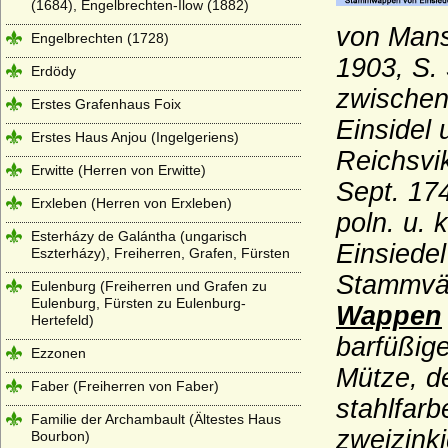
(1684), Engelbrechten-Ilow (1882)
von Mans
Engelbrechten (1728)
1903, S. 
Erdödy
zwischen 
Erstes Grafenhaus Foix
Einsidel 
Erstes Haus Anjou (Ingelgeriens)
Reichsvik
Erwitte (Herren von Erwitte)
Sept. 174
Erxleben (Herren von Erxleben)
poln. u.
Esterházy de Galántha (ungarisch
Einsiedel
Eszterházy), Freiherren, Grafen, Fürsten
Stammväte
Eulenburg (Freiherren und Grafen zu
Eulenburg, Fürsten zu Eulenburg-
Wappen
Hertefeld)
barfüßige
Ezzonen
Mütze, de
Faber (Freiherren von Faber)
stahlfarb
Familie der Archambault (Ältestes Haus
zweizinki
Bourbon)