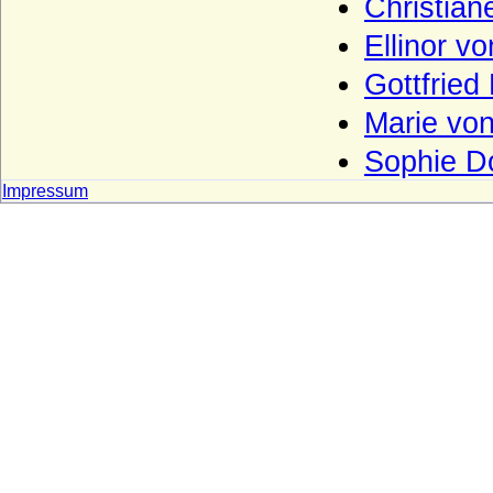
Christian
Fugger
Ellinor vo
Galen (Herren, Reichsfreiherren,
Reichsgrafen, preussische Grafen von
Gottfried
Galen)
Gallenberg (Herren und Reichsgrafen von
Marie von
Gallenberg)
Sophie Do
Garmissen (Herren von Garmissen)
Impressum
Gartow (Herren von Gartow)
Gersdorff (Herren, Freiherren, Grafen und
Reichsgrafen von Gersdorff)
Geßler (Herren und Grafen von Geßler)
Gilsa (Herren und Freiherren von und zu
Gilsa)
Glaubitz (Herren und Freiherren von
Glaubitz)
Görne (Herren von Görne)
Goldbeck (Goldbeck und Reinhardt),