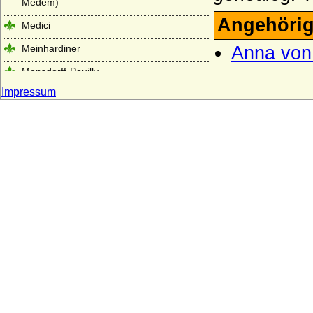
Medem)
Angehörig
Medici
Meinhardiner
Anna von
Mensdorff-Pouilly
Impressum
Metternich (Freiherren, Grafen und
Fürsten von Metternich)
Millendonk (Mirlaer-Milendonk, Milendonk,
Mylendonk), Herren und Freiherren
Möllendorf (Leuchterwappen), Herren von
Möllendorf (Möllendorff)
Möllendorff (Wappen mit Querspitzen)
Moltke (Adelsfamilie von Moltke)
Montfort (Grafen von Montfort)
Montmartin (du Maz von Montmartin)
Mühlen (Die Herren von Mühlen)