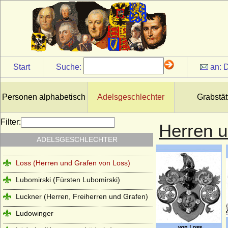
Reichsgrafen und Fürsten von der Leyen
Leyen - Herren und (preuss.) Freiherren
von der Leyen
Liebenthal (Herren von Liebenthal)
Linstow (Herren von Linstow)
Start
Suche:
an:
D
Liudolfinger (Ottonen)
Lobkowicz (Herren, Freiherren und
Personen alphabetisch
Adelsgeschlechter
Grabstät
Fürsten von Lobkowicz)
Loë (auch Loe), Herren, Reichsfreiherren,
Filter:
Herren u
Reichsgrafen, Grafen von Loë
ADELSGESCHLECHTER
Löw von und zu Steinfurth
Loss (Herren und Grafen von Loss)
Lubomirski (Fürsten Lubomirski)
Luckner (Herren, Freiherren und Grafen)
Ludowinger