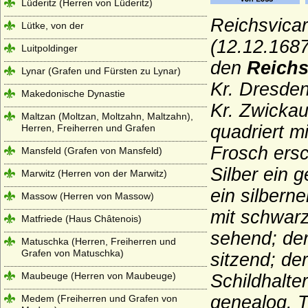
Lüderitz (Herren von Lüderitz)
Reichsvicar
Lütke, von der
(12.12.1687
Luitpoldinger
den
Reich
Lynar (Grafen und Fürsten zu Lynar)
Kr. Dresden
Makedonische Dynastie
Kr. Zwickau
Maltzan (Moltzan, Moltzahn, Maltzahn),
quadriert mi
Herren, Freiherren und Grafen
Frosch ersc
Mansfeld (Grafen von Mansfeld)
Silber ein 
Marwitz (Herren von der Marwitz)
ein silbern
Massow (Herren von Massow)
mit schwarz
Matfriede (Haus Châtenois)
sehend; der
Matuschka (Herren, Freiherren und
Grafen von Matuschka)
sitzend; de
Maubeuge (Herren von Maubeuge)
Schildhalte
genealog. T
Medem (Freiherren und Grafen von