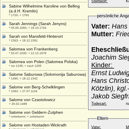
Sterbeort:
Kö
Sabine Wilhelmine Karoline von Belling
(a.d.H. Kremlin)
persönliche Ang
* 1720; + 1762
Sarah Jennings (Sarah Jenyns)
Vater:
Hans 
* 05.06.1660; + 18.10.1744
Mutter:
Frie
Sarah von Mansfeld-Hinterort
* 1563; + 18.12.1591
Eheschließ
Salomea von Frankenberg
* 03.07.1630; + 12.12.1678
Joachim Sie
Salomea von Polen (Salomea Polska)
Kinder:
* vor 1236; + nach 1265
Ernst Ludwig
Salome Saburowa (Solomonija Saburowa)
* 1490; + 18.12.1542
Hans Christ
Salome von Berg-Schelklingen
Kötzlin), kg
* 1093; + 27.07.1144
Jakob Siegf
Salome von Czastolowicz
Todesart:
na
+ 26.02.1489
Salome von Geldern-Zutphen
* unbekannt; + unbekannt
Eltern
Salome von Hostaden-Wickrath
Vater:
M