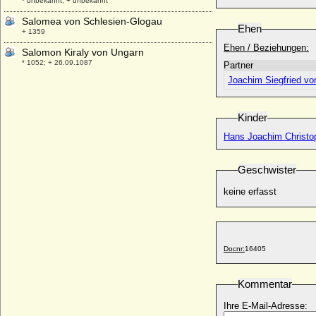
* unbekannt; + unbekannt
Salomea von Schlesien-Glogau
Ehen
+ 1359
Ehen / Beziehungen:
Salomon Kiraly von Ungarn
* 1052; + 26.09.1087
Partner
Joachim Siegfried v
Samantha Della Schiava
* ?;
Samuel Gabriel von Jeetze
Kinder
* 1617; + 26.10.1690
Hans Joachim Christo
Samuel Heinrich von Schönburg-
Waldenburg-Wechselburg
* 26.09.1642; + 20.06.1706
Geschwister
Samuel von Jeetze
keine erfasst
* 1588 (Taufe 27.12.1588); + 1617
Sancha de Aragon (Sancha von
Aragonien, Sanchia von Aragon)
* um 1478; + 1506
Docnr:
16405
Sancha de Castilla (Sancha von Kastilien)
* 1140; + 05.08.1179
Kommentar
Sancha de Castilla (Sancha von Kastilien)
* 1155; + 09.11.1208
Ihre E-Mail-Adresse: