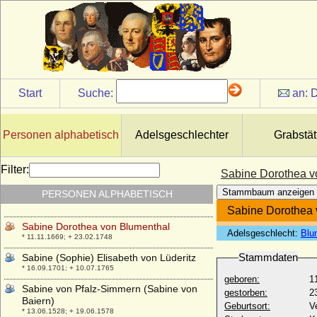
Sabina von Alvensleben
+ um 1498
Sabina von Bayern
* 23.04.1492; + 30.08.1564
Sabina von Brandenburg-Ansbach
* 12.05.1529; + 02.11.1574
Start
Suche:
an:
D
Sabina von Bredow
+ 1632
Sabina von Maltzan, Reichsfreiin
Personen alphabetisch
Adelsgeschlechter
Grabstät
* 07.03.1582; + vor 01.06.1665
Sabina von Thurn und Valsassina
Filter:
Sabine Dorothea v
+ 1588
Stammbaum anzeigen
PERSONEN ALPHABETISCH
Sabina von Württemberg
* 02.07.1549; + 17.08.1581
Sabine Dorothea 
Sabine Dorothea von Blumenthal
Adelsgeschlecht:
Blu
* 11.11.1669; + 23.02.1748
Stammdaten
Sabine (Sophie) Elisabeth von Lüderitz
* 16.09.1701; + 10.07.1765
geboren:
1
Sabine von Pfalz-Simmern (Sabine von
gestorben:
2
Baiern)
Geburtsort:
V
* 13.06.1528; + 19.06.1578