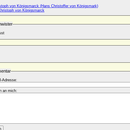
stoph von Königsmarck (Hans Christoffer von Königsmark)
hristoph von Königsmarck
wister
sst
entar
l-Adresse:
n an mich:
n