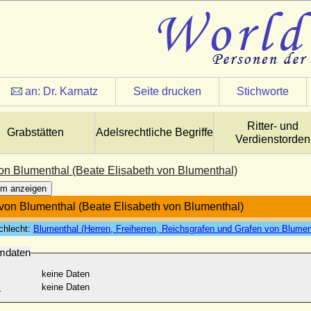
an:
Dr. Karnatz
Seite drucken
Stichworte
Ritter- und
Grabstätten
Adelsrechtliche Begriffe
Verdienstorden
von Blumenthal (Beate Elisabeth von Blumenthal)
m anzeigen
 von Blumenthal (Beate Elisabeth von Blumenthal)
chlecht:
Blumenthal (Herren, Freiherren, Reichsgrafen und Grafen von Blumen
mdaten
keine Daten
:
keine Daten