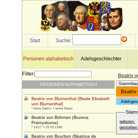
Vermandois)
* um 880; + nach März 931
Beatrix der Niederlande, Königin
* 31.01.1938;
Beatrix di Bari (Beatrice de Bar)
* unbekannt; + unbekannt
Start
Suche:
Beatrix Szechenyi
* 30.01.1930;
Beatrix von Andechs-Meranien
Personen alphabetisch
Adelsgeschlechter
* 1210; + 09.02.1271
Beatrix von Baden
Filter:
Beatrix 
* 22.01.1492; + 04.04.1535
Stammbau
PERSONEN ALPHABETISCH
Beatrix von Bayern-München
* um 1403; + 12.03.1447
Beatrix
Beatrix von Blumenthal (Beate Elisabeth
Adelsges
von Blumenthal)
* keine Daten; + keine Daten
Stam
Beatrix von Böhmen (Bozena
geboren:
Premyslovna)
gestorben
* 1227; + 25.05.1286
Beatrix von Bourbon (Béatrice de