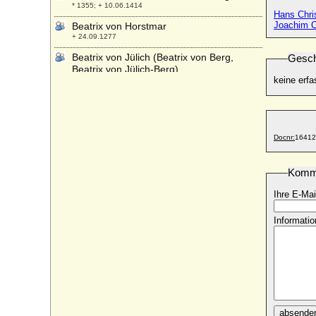
* 1355; + 10.06.1414
Hans Chri
Joachim C
Beatrix von Horstmar
+ 24.09.1277
Beatrix von Jülich (Beatrix von Berg,
Gesch
Beatrix von Jülich-Berg)
keine erfa
* 1360; + 16.05.1395
Beatrix von Lothringen (Beatrice de
Lorraine)
+ nach 1102
Docnr:
16412
Beatrix von Luxemburg
* 1305; + 11.11.1319
Komm
Beatrix von Meißen
* 01.09.1339; + 25.07.1399
Ihre E-Mai
Beatrix von Namur
* 1272; + 1307
Informatio
Beatrix von Mousson (Beatrix von Pfirt)
* um 1045; + 26.10.1092
Beatrix von Oberlothringen
* vor 1020; + 18.04.1076
Beatrix von Portugal
* 1435; + 1462
absende