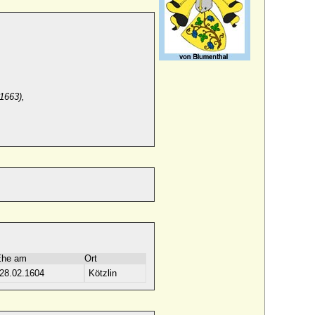
1663),
Ehe am
Ort
28.02.1604
Kötzlin