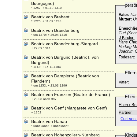
Bourgogne)
persö
* 1257; + 01.10.1310
Vater:
Han
Beatrix von Brabant
Mutter:
Ur
* 1225; + 11.09.1288
Eheschli
Beatrix von Brandenburg
Curt (Kon
* um 1270; + 26.04.1316
3 Kinder:
Hans Chri
Beatrix von Brandenburg-Stargard
Hedwig Ma
+ 22.09.1314
Joachim C
Beatrix von Burgund (Beatrix I. von
Todesart:
Burgund)
* 1143; + 15.11.1184
Eltern
Beatrix von Dampierre (Beatrix von
Flandern)
Vater:
* um 1253; + 23.03.1296
Beatrix von Franzien (Beatrix de France)
Ehen
+ 23.08.nach 987
Ehen / Be
Beatrix von Genf (Margarete von Genf)
Partner
+ 1252
Curt von
Beatrix von Hanau
* unbekannt; + unbekannt
Beatrix von Hohenzollern-Nürnberg
Kinde