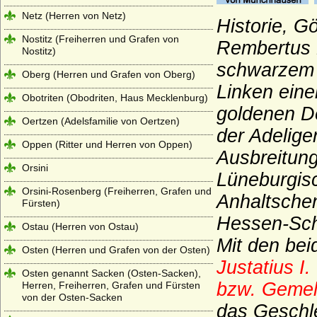
Netz (Herren von Netz)
Historie, G
Nostitz (Freiherren und Grafen von
Rembertus 
Nostitz)
schwarzem S
Oberg (Herren und Grafen von Oberg)
Linken eine
Obotriten (Obodriten, Haus Mecklenburg)
goldenen D
Oertzen (Adelsfamilie von Oertzen)
der Adelige
Oppen (Ritter und Herren von Oppen)
Ausbreitun
Orsini
Lüneburgisc
Orsini-Rosenberg (Freiherren, Grafen und
Anhaltsche
Fürsten)
Hessen-Sch
Ostau (Herren von Ostau)
Mit den be
Osten (Herren und Grafen von der Osten)
Justatius I.
Osten genannt Sacken (Osten-Sacken),
bzw. Gemel
Herren, Freiherren, Grafen und Fürsten
von der Osten-Sacken
das Geschle