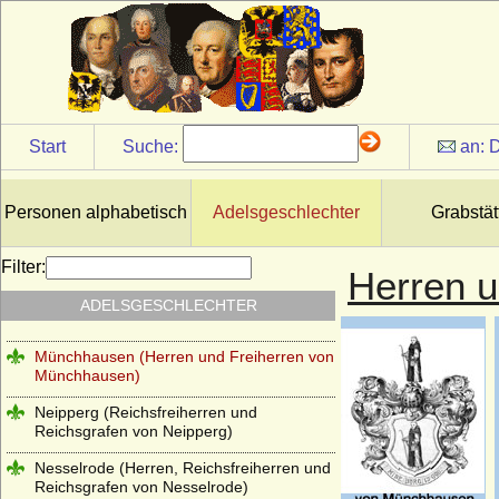
Millendonk (Mirlaer-Milendonk, Milendonk,
Mylendonk), Herren und Freiherren
Möllendorf (Leuchterwappen), Herren von
Möllendorf (Möllendorff)
Möllendorff (Wappen mit Querspitzen)
Start
Suche:
an:
D
Moltke (Adelsfamilie von Moltke)
Montfort (Grafen von Montfort)
Personen alphabetisch
Adelsgeschlechter
Grabstät
Montmartin (du Maz von Montmartin)
Filter:
Herren 
Mühlen (Die Herren von Mühlen)
ADELSGESCHLECHTER
Mülheim (auch: Mühlheim)
Münchhausen (Herren und Freiherren von
Münchhausen)
Neipperg (Reichsfreiherren und
Reichsgrafen von Neipperg)
Nesselrode (Herren, Reichsfreiherren und
Reichsgrafen von Nesselrode)