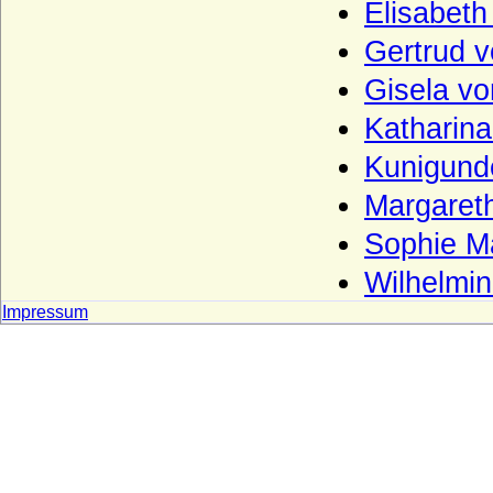
Pieverling (Herren von Pieverling)
Elisabet
Platen (Mark)
Gertrud 
Platen (Pommern/Rügen), Herren,
Gisela v
Reichsfreiherren und Reichsgrafen)
Katharin
Plessen (v. Plessen, v. Scheel-Plessen, v.
Pl.-Cronstern, Freiherren v. Maltzahn
Kunigund
Grafen v. Plessen)
Margaret
Plettenberg (Ritter, Freiherren und Grafen
von Plettenberg)
Sophie M
Ploetz (Ploetz/Neumark, auch: Sabower
Wilhelmi
Stamm, von Ploetz mit dem Schwane)
Impressum
Ploetz (Ploetz/Pommern, auch: Stuchower
und Schwenzer Stamm der von Ploetz)
Podewils (Herren, Freiherren und Grafen
von Podewils)
Pölnitz (Pöllnitz)
Ponickau (Herren und Freiherren)