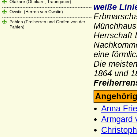
Otakare (Ottokare, Traungauer)
weiße Lini
Owstin (Herren von Owstin)
Erbmarscha
Pahlen (Freiherren und Grafen von der
Münchhause
Pahlen)
Herrschaft 
Palaiologen
Nachkommen
Pannwitz (Herren von Pannwitz)
eine förmli
Pappenheim (Reichsmarschälle, Grafen)
Die meisten
Pernstein
1864 und 1
Perponcher (Familie von Perponcher)
Freiherren
Perponcher-Sedlnitzky (Reichsgrafen,
Grafen von Perponcher-Sedlnitzky)
Angehörig
Pflugk (Pflug), Herren, böhmische
Anna Fri
Freiherren und Reichsgrafen von Pflugk
Armgard 
Pfuel (Pfuhl), die Herren von Pfuel (Pfuhl)
Christop
Piasten