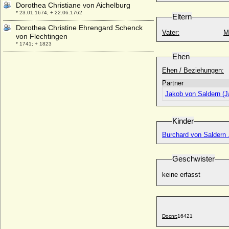
Dorothea Christiane von Aichelburg
* 23.01.1674; + 22.06.1762
Eltern
Dorothea Christine Ehrengard Schenck
Vater:
M
von Flechtingen
* 1741; + 1823
Ehen
Dorothea Christine von Kahlden
* 08.11.1791; + 16.12.1860
Ehen / Beziehungen:
Dorothea Eleonore von Blumenthal
Partner
* um 1614; + nach 1685
Jakob von Saldern (J
Dorothea Elisabeth Amalie von Reinhardt
(Dorothea Elisabeth Amalie v. Reinhart)
Kinder
* 16.11.1698; + 29.08.1774
Dorothea Elisabeth Gans Edle Herrin zu
Burchard von Saldern 
Putlitz (a.d.H. Wolfshagen)
* 1693; + 17.08.1759
Geschwister
Dorothea Elisabeth Ulrich, verwitwete Frau
von Brause
keine erfasst
* 08.01.1745; + 01.02.1775
Dorothea Elisabeth von Borcke
* 05.08.1668; + 11.01.1729
Docnr:
16421
Dorothea Elisabeth von Bülow
* 09.05.1618; + 12.05.1647