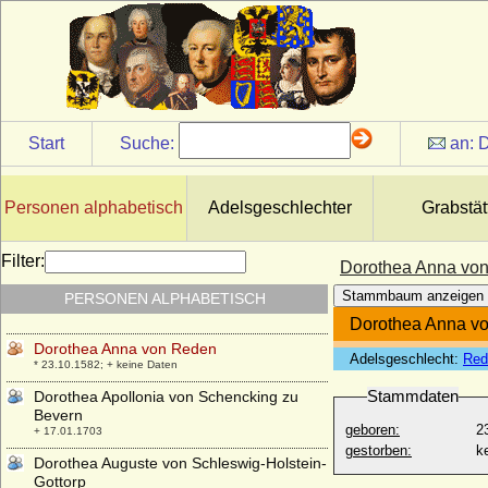
* 1449; + 1468
Dorothea Adriana von Milendonk
(Theodore Adriane von Mylendonck) auf
Frohnenburg, Freiin
* 1669; + 1731
Dorothea Agnes von der Osten
* ?; + ?
Start
Suche:
an:
D
Dorothea Agnes(a) von Flemming
* ?; + 1639
Personen alphabetisch
Adelsgeschlechter
Grabstät
Dorothea Albertina Sophie von
Wartensleben, Gräfin
* 03.09.1743; + 21.09.1813
Filter:
Dorothea Anna vo
Dorothea Amalia zu Schleswig-Holstein-
Stammbaum anzeigen
PERSONEN ALPHABETISCH
Sonderburg-Beck
* 1656; + 09.11.1739
Dorothea Anna v
Dorothea Anna von Reden
Adelsgeschlecht:
Red
* 23.10.1582; + keine Daten
Stammdaten
Dorothea Apollonia von Schencking zu
Bevern
geboren:
2
+ 17.01.1703
gestorben:
k
Dorothea Auguste von Schleswig-Holstein-
Gottorp