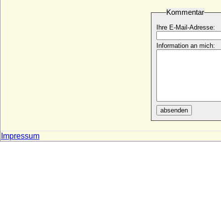
Kommentar
Dorothea Elisabeth von Halberstadt
* 1671; + 26.03.1748
Ihre E-Mail-Adresse:
Dorothea Elisabeth von Katte
* 14.07.1630; + 07.01.1663
Information an mich:
Dorothea Elisabeth von Königsmarck
(a.d.H. Kötzlin)
* 1608; + vor 1637/1640
Dorothea Elisabeth von Lüderitz (a.d.H.
Wittenmoor)
* 1654; + 13.08.1705
absenden
Dorothea Elisabeth von Vintzelberg
(Dorothea Elisabeth von Vinzelberg)
* 02.05.1650; + 01.02.1692
Impressum
Dorothea Elisabeth Wilhelmine von Briest
* ?; + 21.06.1811
Dorothea Friederike Agnes von
Hardenberg
* 06.04.1721; + 04.11.1761
Dorothea Friederike Johanna von
Barsewisch
* 09.04.1784; + 16.10.1855