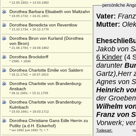
* 12.05.1602; + 13.03.1682
persönliche Ang
Dorothea Barbara Elisabeth von Maltzahn
Vater:
Franz
* 19.05.1732; + 24.01.1801
Mutter:
Olek
Dorothea Benedicta von Reventlow
* 13.10.1734; + 20.12.1776
Dorothea Biron von Kurland (Dorothea
Eheschließ
von Biron)
Jakob von Sa
* 21.08.1793; + 19.09.1862
6 Kinder
(4 S
Dorothea Brockdorff
* 1596; + 1630
darunter
Bur
Dorothea Charlotte Emilie von Saldern
Gartz),Herr 
* 18.11.1742; + 18.07.1813
Agnes von Sa
Dorothea Charlotte von Brandenburg-
Heinrich vo
Ansbach
* 28.11.1661; + 15.11.1705
der Groeben
Dorothea Charlotte von Brandenburg-
Wilhelm von
Kulmbach
* 15.03.1691; + 18.03.1712
Franz von 
Dorothea Christiane Gans Edle Herrin zu
Vorwerk; ver
Putlitz (a.d.H. Eickerhof)
Todesart:
na
* vor 1682 (um 1662 ?); + ?