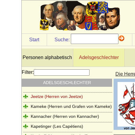
Hoym (Herren Reichsfreiherren,
Reichsgrafen und Grafen)
Ilow
Ingersleben (Herren von Ingersleben)
Innhausen und Knyphausen (Freiherren,
Start
Suche:
Grafen und Fürsten zu I.)
Itzenplitz (Herren und Grafen von
Itzenplitz)
Personen alphabetisch
Adelsgeschlechter
Jagiellonen
Filter:
Die Herr
Jagow (Familie von Jagow)
ADELSGESCHLECHTER
Jasmund (Herren von Jasmund)
Jeetze (Herren von Jeetze)
Kameke (Herren und Grafen von Kameke)
Kannacher (Herren von Kannacher)
Kapetinger (Les Capétiens)