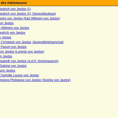
 des Adelshauses
edrich von Jeetze (1)
edrich von Jeetze (2), Generalleutnant
helm von Jeetze (Karl Wilhelm von Jeetze)
von Jeetze
h Wilhelm von Jeetze
edrich von Jeetze
n Jeetze
Christoph von Jeetze, Generalfeldmarschall
 Parum von Jeetze
on Jeetze (Lorentz von Jeetze)
n Jeetze
isabeth von Jeetze (a.d.H. Hohenwulsch)
Gabriel von Jeetze
von Jeetze
harlotte Louise von Jeetze
elene Philippine von Jeetze (Sophie von Jeetze)