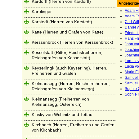
Kardorff (Herren von Kardorff)
Angehörige
Adam Fri
Karolinger
Adam Fri
Karstedt (Herren von Karstedt)
Carl Wil
Daniel 
Katte (Herren und Grafen von Katte)
Friedric
Hans Fri
Kerssenbrock (Herren von Kerssenbrock)
Jahn vo
Joachim 
Kesselstatt (Ritter, Reichsfreiherren,
Joachim
Reichsgrafen von Kesselstatt)
Lorenz v
Lucia vo
Keyserlingk (auch Keyserling), Herren,
Maria El
Freiherren und Grafen
Samuel 
Kielmansegg (Herren, Reichsfreiherren,
Samuel 
Reichsgrafen von Kielmansegg)
Sophie C
Sophie H
Kielmansegg (Freiherren von
Kielmansegg, Österreich)
Kinsky von Wchinitz und Tettau
Kirchbach (Herren, Freiherren und Grafen
von Kirchbach)