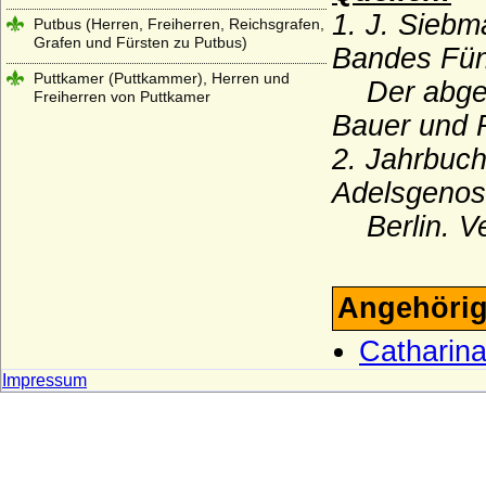
1. J. Sieb
Putbus (Herren, Freiherren, Reichsgrafen,
Grafen und Fürsten zu Putbus)
Bandes Fünf
Puttkamer (Puttkammer), Herren und
Der abgest
Freiherren von Puttkamer
Bauer und 
Quadt (Herren von Quadt, Freiherren und
Grafen von Quadt zu Wykradt)
2. Jahrbuc
Adelsgenos
Quitzow
Berlin. Ve
Ramin (Herren von Ramin)
Rantzau (Adelsfamilie Rantzau)
Raschkau (Raschke, Raschkow,
Angehörig
Raschkauw), Herren von R.
Catharina
Rautter (Herren von Rautter und Grafen
von Rautter-Willkamm)
Impressum
Recke
Reden (Rehden, Rheden), Herren,
Freiherren und Graf von Reden