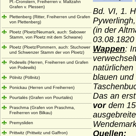
Pl.-Cronstern, Freiherren v. Maltzahn
Grafen v. Plessen)
Bd. VI, 1. 
Plettenberg (Ritter, Freiherren und Grafen
Pywerlingh,
von Plettenberg)
(in der Alt
Ploetz (Ploetz/Neumark, auch: Sabower
Stamm, von Ploetz mit dem Schwane)
03.08.1820 
Wappen
: 
Ploetz (Ploetz/Pommern, auch: Stuchower
und Schwenzer Stamm der von Ploetz)
verwechsel
Podewils (Herren, Freiherren und Grafen
natürlichen
von Podewils)
blauen und 
Pölnitz (Pöllnitz)
Taschenbuch
Ponickau (Herren und Freiherren)
Das an erst
Pourtalès (Grafen von Pourtalès)
vor
dem 15.
Praschma (Grafen von Praschma,
Freiherren von Bilkau)
ausgebreite
Wendemark 
Premysliden
Quellen:
Prittwitz (Prittwitz und Gaffron)