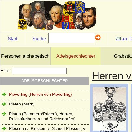
Pannwitz (Herren von Pannwitz)
Pappenheim (Reichsmarschälle, Grafen)
Pernstein
Perponcher (Familie von Perponcher)
Start
Suche:
an:
D
Perponcher-Sedlnitzky (Reichsgrafen,
Grafen von Perponcher-Sedlnitzky)
Personen alphabetisch
Adelsgeschlechter
Grabstät
Pflugk (Pflug), Herren, böhmische
Freiherren und Reichsgrafen von Pflugk
Filter:
Herren v
Pfuel (Pfuhl), die Herren von Pfuel (Pfuhl)
ADELSGESCHLECHTER
Piasten
Pieverling (Herren von Pieverling)
Platen (Mark)
Platen (Pommern/Rügen), Herren,
Reichsfreiherren und Reichsgrafen)
Plessen (v. Plessen, v. Scheel-Plessen, v.