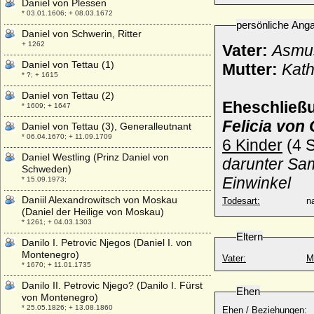
Daniel von Plessen
* 03.01.1606; + 08.03.1672
persönliche Ang
Daniel von Schwerin, Ritter
+ 1262
Vater:
Asmus 
Daniel von Tettau (1)
Mutter:
Kath
* ?; + 1615
Daniel von Tettau (2)
Eheschließ
* 1609; + 1647
Felicia von
Daniel von Tettau (3), Generalleutnant
* 06.04.1670; + 11.09.1709
6 Kinder
(4 S
Daniel Westling (Prinz Daniel von
darunter Sam
Schweden)
Einwinkel
* 15.09.1973;
Daniil Alexandrowitsch von Moskau
Todesart:
na
(Daniel der Heilige von Moskau)
* 1261; + 04.03.1303
Eltern
Danilo I. Petrovic Njegos (Daniel I. von
Montenegro)
Vater:
M
* 1670; + 11.01.1735
Danilo II. Petrovic Njego? (Danilo I. Fürst
Ehen
von Montenegro)
* 25.05.1826; + 13.08.1860
Ehen / Beziehungen: