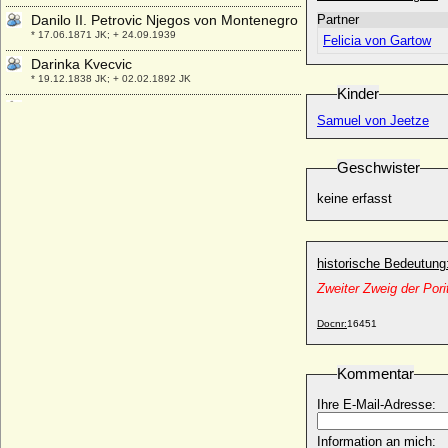
Danilo II. Petrovic Njegos von Montenegro
Partner
* 17.06.1871 JK; + 24.09.1939
Felicia von Gartow
Darinka Kvecvic
* 19.12.1838 JK; + 02.02.1892 JK
Kinder
David Armstrong-Jones (David Linley)
Samuel von Jeetze
* 03.11.1961;
David Gottlob von Gersdorff,
Geschwister
Generalleutnant
* 1658; + 21.07.1732
keine erfasst
David Hicks (Sir David Hicks)
* 25.03.1929; + 29.03.1998
David II. von Schottland
historische Bedeutung
* 05.03.1324; + 22.02.1371
Zweiter Zweig der Pori
David Jonathan Jorken (David Jonathan
von Jork)
Docnr:
16451
* 07.07.1721; + ? ?
David Mountbatten
Kommentar
* 12.05.1919; + 14.04.1970
Ihre E-Mail-Adresse:
David-Traugott Alexander Wilhelm Moritz
von Bassewitz, Graf
* 28.03.1868; + 15.12.1940
Information an mich: