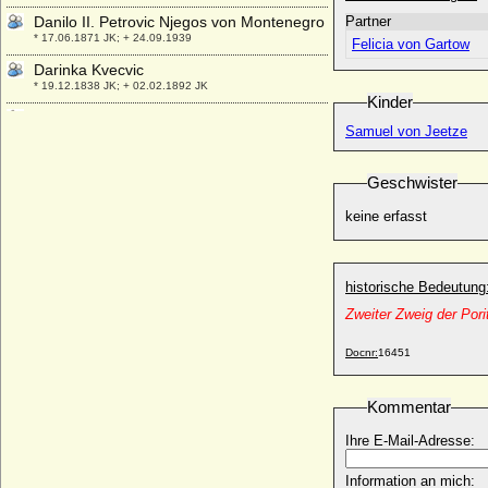
Danilo II. Petrovic Njegos von Montenegro
Partner
* 17.06.1871 JK; + 24.09.1939
Felicia von Gartow
Darinka Kvecvic
* 19.12.1838 JK; + 02.02.1892 JK
Kinder
David Armstrong-Jones (David Linley)
Samuel von Jeetze
* 03.11.1961;
David Gottlob von Gersdorff,
Geschwister
Generalleutnant
* 1658; + 21.07.1732
keine erfasst
David Hicks (Sir David Hicks)
* 25.03.1929; + 29.03.1998
David II. von Schottland
historische Bedeutung
* 05.03.1324; + 22.02.1371
Zweiter Zweig der Pori
David Jonathan Jorken (David Jonathan
von Jork)
Docnr:
16451
* 07.07.1721; + ? ?
David Mountbatten
Kommentar
* 12.05.1919; + 14.04.1970
Ihre E-Mail-Adresse:
David-Traugott Alexander Wilhelm Moritz
von Bassewitz, Graf
* 28.03.1868; + 15.12.1940
Information an mich: