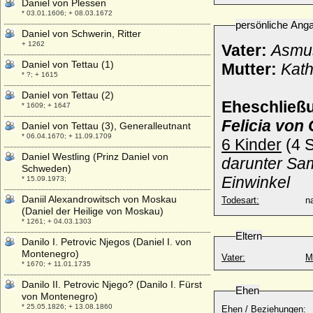
Daniel von Plessen
* 03.01.1606; + 08.03.1672
persönliche Ang
Daniel von Schwerin, Ritter
+ 1262
Vater:
Asmus 
Daniel von Tettau (1)
Mutter:
Kath
* ?; + 1615
Daniel von Tettau (2)
Eheschließ
* 1609; + 1647
Felicia von
Daniel von Tettau (3), Generalleutnant
* 06.04.1670; + 11.09.1709
6 Kinder
(4 S
Daniel Westling (Prinz Daniel von
darunter Sam
Schweden)
Einwinkel
* 15.09.1973;
Daniil Alexandrowitsch von Moskau
Todesart:
na
(Daniel der Heilige von Moskau)
* 1261; + 04.03.1303
Eltern
Danilo I. Petrovic Njegos (Daniel I. von
Montenegro)
Vater:
M
* 1670; + 11.01.1735
Danilo II. Petrovic Njego? (Danilo I. Fürst
Ehen
von Montenegro)
* 25.05.1826; + 13.08.1860
Ehen / Beziehungen: