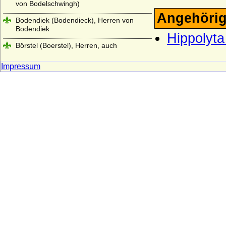
von Bodelschwingh)
Angehörig
Bodendiek (Bodendieck), Herren von
Bodendiek
Hippolyta
Börstel (Boerstel), Herren, auch
Freiherren von Börstel
Impressum
Bonin (Herren von Bonin)
Borch (Herren, Freiherren und Grafen von
der Borch)
Borcke (Herren, Freiherren und Grafen
von Borcke)
Borghese
Borgia (span. Borja)
Borstell (Herren von Borstell)
Bosoniden
Bothmer (Herren, Freiherren und Grafen
von Bothmer)