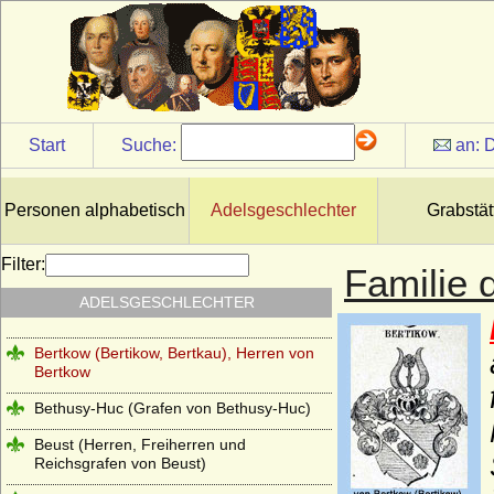
von Beeren gen. Geist)
Behr (Behr-Negendank), Herren, Barone
und Grafen
Belling (Herren von Belling)
Berg (Herren von Berg, Grafen von Berg-
Start
Suche:
an:
D
Schönfeld)
Berlepsch (Herren, Freiherren und Grafen
von Berlepsch)
Personen alphabetisch
Adelsgeschlechter
Grabstät
Berlichingen (Reichsritter, Freiherren und
Grafen von Berlichingen)
Filter:
Familie 
Bernstorff (Herren, Freiherren und Grafen
ADELSGESCHLECHTER
von Bernstorff)
Bertkow (Bertikow, Bertkau), Herren von
Bertkow
Bethusy-Huc (Grafen von Bethusy-Huc)
Beust (Herren, Freiherren und
Reichsgrafen von Beust)