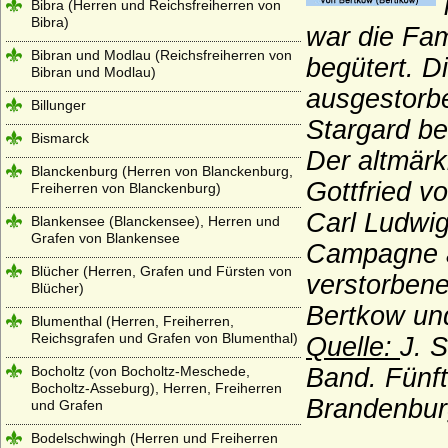
Bibra (Herren und Reichsfreiherren von
Bibra)
war die Fam
Bibran und Modlau (Reichsfreiherren von
begütert. D
Bibran und Modlau)
ausgestorbe
Billunger
Stargard b
Bismarck
Der altmärk
Blanckenburg (Herren von Blanckenburg,
Gottfried 
Freiherren von Blanckenburg)
Carl Ludwig
Blankensee (Blanckensee), Herren und
Grafen von Blankensee
Campagne a
Blücher (Herren, Grafen und Fürsten von
verstorbene
Blücher)
Bertkow und
Blumenthal (Herren, Freiherren,
Reichsgrafen und Grafen von Blumenthal)
Quelle:
J. 
Bocholtz (von Bocholtz-Meschede,
Band. Fünft
Bocholtz-Asseburg), Herren, Freiherren
Brandenbur
und Grafen
Bodelschwingh (Herren und Freiherren