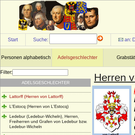
Kunstadt (Adelsfamilie von Kunstadt-
Podiebrad)
Lamberg, Freiherren, Grafen und Fürsten
Langermann, Herren und Freiherren von
Langermann
Start
Suche:
an:
D
Landgrafen von Leuchtenberg
Landsberg (Landsberg-Velen),
Reichsfreiherren u. preuss. Grafen
Personen alphabetisch
Adelsgeschlechter
Grabstät
Larisch, Larisch von Groß-Nimsdorff und
Larisch von Mönnich (Herren, Freiherren
Filter:
Herren v
und Grafen)
ADELSGESCHLECHTER
Laskariden
Lattorff (Herren von Lattorff)
L'Estocq (Herren von L'Estocq)
Ledebur (Ledebur-Wicheln), Herren,
Freiherren und Grafen von Ledebur bzw.
Ledebur-Wicheln