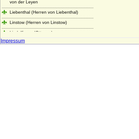
von der Leyen
Liebenthal (Herren von Liebenthal)
Linstow (Herren von Linstow)
Liudolfinger (Ottonen)
Impressum
Lobkowicz (Herren, Freiherren und
Fürsten von Lobkowicz)
Loë (auch Loe), Herren, Reichsfreiherren,
Reichsgrafen, Grafen von Loë
Löw von und zu Steinfurth
Loss (Herren und Grafen von Loss)
Lubomirski (Fürsten Lubomirski)
Luckner (Herren, Freiherren und Grafen)
Ludowinger
Lüderitz (Herren von Lüderitz)
Lütke, von der