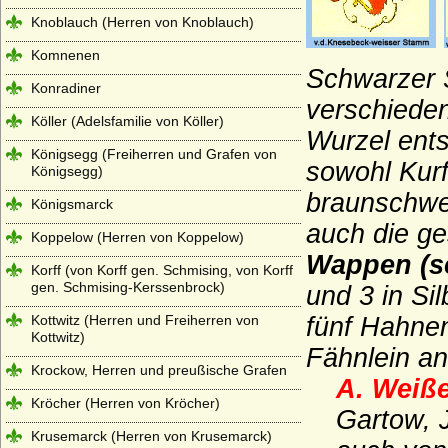
Knoblauch (Herren von Knoblauch)
Komnenen
Schwarzer 
Konradiner
verschiede
Köller (Adelsfamilie von Köller)
Wurzel ent
Königsegg (Freiherren und Grafen von
sowohl Kurf
Königsegg)
braunschwei
Königsmarck
auch die ge
Koppelow (Herren von Koppelow)
Wappen (se
Korff (von Korff gen. Schmising, von Korff
gen. Schmising-Kerssenbrock)
und 3 in Si
Kottwitz (Herren und Freiherren von
fünf Hahnen
Kottwitz)
Fähnlein an
Krockow, Herren und preußische Grafen
A. Weiß
Kröcher (Herren von Kröcher)
Gartow, 
Krusemarck (Herren von Krusemarck)