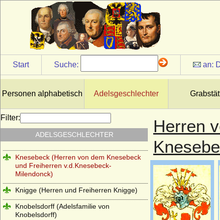
Keyserlingk (auch Keyserling), Herren,
Freiherren und Grafen
Kielmansegg (Herren, Reichsfreiherren,
Reichsgrafen von Kielmansegg)
Kielmansegg (Freiherren von
Start
Suche:
an:
D
Kielmansegg, Österreich)
Kinsky von Wchinitz und Tettau
Personen alphabetisch
Adelsgeschlechter
Grabstät
Kirchbach (Herren, Freiherren und Grafen
von Kirchbach)
Filter:
Herren 
Kleist (Adelsfamilie von Kleist)
ADELSGESCHLECHTER
Klitzing (Adelsfamilie von Klitzing)
Knesebe
Knesebeck (Herren von dem Knesebeck
und Freiherren v.d.Knesebeck-
Milendonck)
Knigge (Herren und Freiherren Knigge)
Knobelsdorff (Adelsfamilie von
Knobelsdorff)