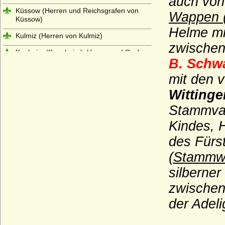
auch von
Küssow (Herren und Reichsgrafen von
Wappen 
Küssow)
Helme mit
Kulmiz (Herren von Kulmiz)
zwischen
Kunheim (Kuenheim), Herren und Grafen
B. Schw
von Kunheim
mit den 
Kunstadt (Adelsfamilie von Kunstadt-
Podiebrad)
Wittinge
Lamberg, Freiherren, Grafen und Fürsten
Stammvat
Langermann, Herren und Freiherren von
Kindes, 
Langermann
des Fürs
Landgrafen von Leuchtenberg
(Stammw
Landsberg (Landsberg-Velen),
Reichsfreiherren u. preuss. Grafen
silberner
zwischen
Larisch, Larisch von Groß-Nimsdorff und
Larisch von Mönnich (Herren, Freiherren
der Adeli
und Grafen)
Laskariden