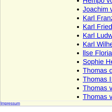
Hempo vo
Lettow-Vorbeck
Joachim 
Levetzow (Herren, Freiherren und Grafen
von Levetzow)
Karl Fra
Leyen - Herren, Reichsfreiherren,
Karl Frie
Reichsgrafen und Fürsten von der Leyen
Karl Lud
Leyen - Herren und (preuss.) Freiherren
von der Leyen
Karl Wil
Liebenthal (Herren von Liebenthal)
llse Flor
Linstow (Herren von Linstow)
Sophie H
Liudolfinger (Ottonen)
Thomas d
Lobkowicz (Herren, Freiherren und
Fürsten von Lobkowicz)
Thomas I
Loë (auch Loe), Herren, Reichsfreiherren,
Thomas v
Reichsgrafen, Grafen von Loë
Thomas v
Löw von und zu Steinfurth
Impressum
Loss (Herren und Grafen von Loss)