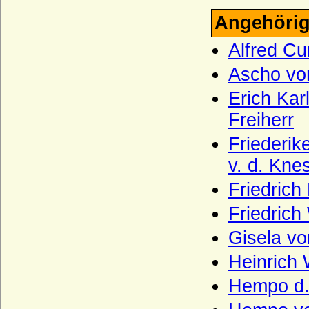
Lattorff (Herren von Lattorff)
Angehörig
L'Estocq (Herren von L'Estocq)
Alfred C
Ledebur (Ledebur-Wicheln), Herren,
Ascho vo
Freiherren und Grafen von Ledebur bzw.
Ledebur-Wicheln
Erich Kar
Le Fort, Herren und Freiherren
Freiherr
Lehndorff (Reichsgrafen von Lehndorff,
Friederik
preuss. Grafen von Lehndorff)
v. d. Kne
Lehwaldt (Herren von Lehwaldt)
Friedric
Lengheim (Freiherren und Grafen von
Lengheim)
Friedric
Lepel (Freiherren und Grafen von Lepel)
Gisela v
Leslie (Adelsfamilie Leslie, Clan Leslie,
Grafen von Leslie)
Heinrich
Lestwitz (Herren und Freiherren von
Hempo d.
Lestwitz)