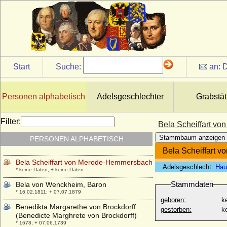
+ 10.07.1537
Bechtold Christian August von Bernstorff
(Bechtold von Benstorff), Graf
* 25.10.1803; + 25.06.1890
Behrend Friedrich August von der Marwitz
* 03.06.1740; + 19.09.1793
Start
Suche:
an:
D
Bela I. von Ungarn
* um 1015; + 1063
Bela II. von Ungarn (Bela II. der Blinde)
Personen alphabetisch
Adelsgeschlechter
Grabstät
* um 1110; + 13.02.1141
Bela III. von Ungarn
Filter:
Bela Scheiffart v
* 1148; + 23.04.1196
Stammbaum anzeigen
PERSONEN ALPHABETISCH
Bela IV. von Ungarn
* 1206; + 03.05.1270
Bela Scheiffart 
Bela Scheiffart von Merode-Hemmersbach
Adelsgeschlecht:
Hau
* keine Daten; + keine Daten
Stammdaten
Bela von Wenckheim, Baron
* 16.02.1811; + 07.07.1879
geboren:
k
Benedikta Margarethe von Brockdorff
gestorben:
k
(Benedicte Marghrete von Brockdorff)
* 1678; + 07.06.1739