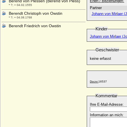
Berend von Plessen (Berend von Pless)
Ehen / Beziehungen:
* ?; + 04.02.1555
Partner
Berendt Christoph von Owstin
Johann von Mirlaer (J
* ?; + 04.08.1768
Berendt Friedrich von Owstin
Kinder
* 16.01.1732; + 23.03.1786
Johann von Mirlaer (Jo
Berengar im Hessengau
* um 836; + nach 879
Geschwister
Berengar I. von Friaul
* 840 (845); + 07.04.924
keine erfasst
Berengar II. von Ivrea
* um 900; + 06.08.966
Berengar II. von Sulzbach (auch:
Berengar I.)
Docnr:
16537
* um 1080; + 03.12.1125
Berengar Patterson
Kommentar
* 21.08.1948;
Ihre E-Mail-Adresse:
Berengaria de Barcelona (Berenguela von
Barcelona)
* um 1113 (1116); + 15.01.1149
Information an mich:
Berengaria de Castilla (Berenguela von