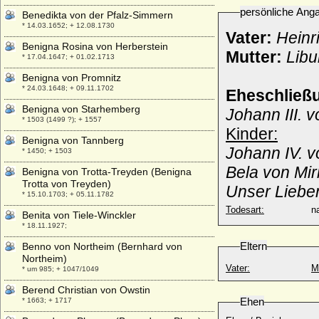
persönliche Ang
Benedikta von der Pfalz-Simmern
* 14.03.1652; + 12.08.1730
Vater:
Heinr
Benigna Rosina von Herberstein
Mutter:
Libu
* 17.04.1647; + 01.02.1713
Benigna von Promnitz
* 24.03.1648; + 09.11.1702
Eheschließ
Benigna von Starhemberg
Johann III. v
* 1503 (1499 ?); + 1557
Kinder:
Benigna von Tannberg
Johann IV. v
* 1450; + 1503
Bela von Mir
Benigna von Trotta-Treyden (Benigna
Trotta von Treyden)
Unser Liebe
* 15.10.1703; + 05.11.1782
Todesart:
na
Benita von Tiele-Winckler
* 18.11.1927;
Eltern
Benno von Northeim (Bernhard von
Northeim)
Vater:
M
* um 985; + 1047/1049
Berend Christian von Owstin
Ehen
* 1663; + 1717