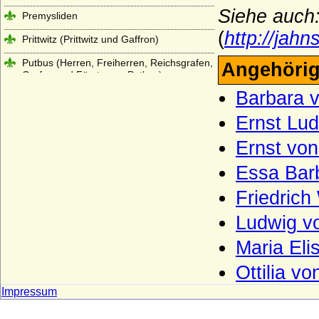
Siehe auch:
Premysliden
(
http://jahn
Prittwitz (Prittwitz und Gaffron)
Putbus (Herren, Freiherren, Reichsgrafen,
Angehörig
Grafen und Fürsten zu Putbus)
Barbara v
Puttkamer (Puttkammer), Herren und
Freiherren von Puttkamer
Ernst Lud
Quadt (Herren von Quadt, Freiherren und
Ernst von
Grafen von Quadt zu Wykradt)
Essa Barb
Quitzow
Ramin (Herren von Ramin)
Friedrich
Rantzau (Adelsfamilie Rantzau)
Ludwig vo
Raschkau (Raschke, Raschkow,
Maria Eli
Raschkauw), Herren von R.
Ottilia vo
Rautter (Herren von Rautter und Grafen
von Rautter-Willkamm)
Impressum
Recke