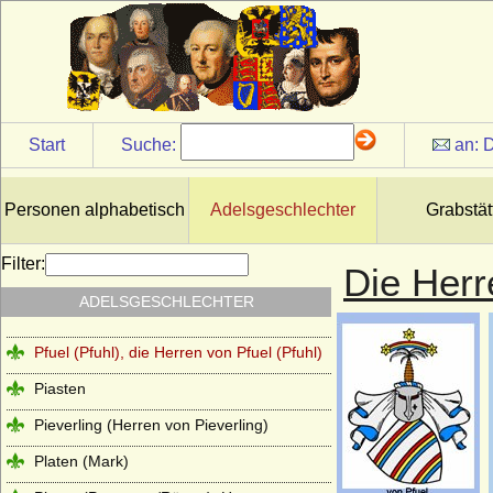
Pahlen (Freiherren und Grafen von der
Pahlen)
Palaiologen
Pannwitz (Herren von Pannwitz)
Pappenheim (Reichsmarschälle, Grafen)
Start
Suche:
an:
D
Pernstein
Perponcher (Familie von Perponcher)
Personen alphabetisch
Adelsgeschlechter
Grabstät
Perponcher-Sedlnitzky (Reichsgrafen,
Grafen von Perponcher-Sedlnitzky)
Filter:
Die Herr
Pflugk (Pflug), Herren, böhmische
ADELSGESCHLECHTER
Freiherren und Reichsgrafen von Pflugk
Pfuel (Pfuhl), die Herren von Pfuel (Pfuhl)
Piasten
Pieverling (Herren von Pieverling)
Platen (Mark)