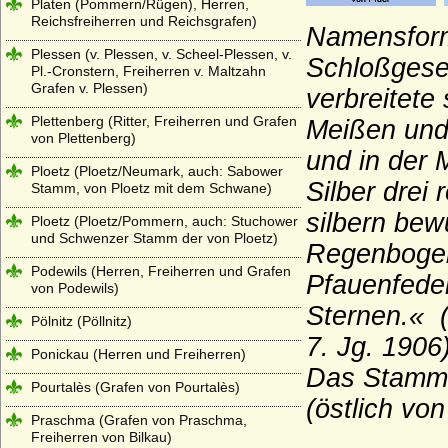
Platen (Pommern/Rügen), Herren,
Reichsfreiherren und Reichsgrafen)
Namensform 
Plessen (v. Plessen, v. Scheel-Plessen, v.
Schloßgeses
Pl.-Cronstern, Freiherren v. Maltzahn
Grafen v. Plessen)
verbreitete
Plettenberg (Ritter, Freiherren und Grafen
Meißen und
von Plettenberg)
und in der 
Ploetz (Ploetz/Neumark, auch: Sabower
Silber drei
Stamm, von Ploetz mit dem Schwane)
silbern bew
Ploetz (Ploetz/Pommern, auch: Stuchower
und Schwenzer Stamm der von Ploetz)
Regenbogen
Podewils (Herren, Freiherren und Grafen
Pfauenfeder
von Podewils)
Sternen.« 
Pölnitz (Pöllnitz)
7. Jg. 1906
Ponickau (Herren und Freiherren)
Das Stammsc
Pourtalès (Grafen von Pourtalès)
(östlich von
Praschma (Grafen von Praschma,
Freiherren von Bilkau)