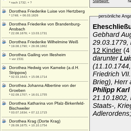
Sterbeort:
N
* nach 1732; + ?
Dorothea Friederike Luise von Hertzberg
persönliche Ang
* 1748; + 06.03.1826
Dorothea Friederike von Brandenburg-
Eheschließ
Ansbach
Gebhard Augu
* 22.08.1676; + 13.03.1731
29.03.1779, 
Dorothea Friederike Wilhelmine Weiß
* 19.08.1790; + 28.08.1862
12 Kinder
(4 
Dorothea Gailing von Illesheim
darunter
Lui
+ vor 1531
(11.10.1744,
Dorothea Hedwig von Kameke (a.d.H.
Strippow)
Friedrich VI
* 02.03.1643; + 15.08.1714
Brieg), Herr
Dorothea Johanna Albertine von der
Philipp Kar
Groeben
* 02.09.1707; + 16.01.1755
21.10.1802, B
Dorothea Katharina von Pfalz-Birkenfeld-
Staats-, Kri
Bischweiler
Adlerordens
* 03.07.1634; + 07.12.1715
Dorothea Krag (Dorte Krag)
* 26.09.1675; + 10.10.1754