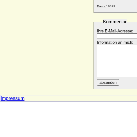
Docnr:
16699
Dorothea Maria von Sachsen-Gotha-
Altenburg
* 22.01.1674; + 18.04.1713
Kommentar
Dorothea Maria von Sachsen-Weimar
Ihre E-Mail-Adresse:
* 14.01.1641; + 11.06.1675
Dorothea Maria von Zülow
Information an mich:
* 10.08.1702; + 06.01.1769
Dorothea Marie Auguste von der Groeben,
Gräfin
* 09.11.1884; + keine Daten
Dorothea Martens
* 18.01.1786; + 25.04.1853
absenden
Dorothea Rantzau (Dorothea von
Rantzau)
* 08.02.1619; + 09.04.1662
Impressum
Dorothea Regina von Düringshofen
* 01.02.1706; + 03.08.1737
Dorothea Regina Wuther (geadelt als Frau
von Carlowitz)
* ?; + ?
Dorothea Renata von Zinzendorf und