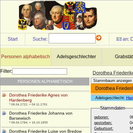
Dorothea Elisabeth von Halberstadt
* 1671; + 26.03.1748
Dorothea Elisabeth von Katte
* 14.07.1630; + 07.01.1663
Dorothea Elisabeth von Königsmarck
(a.d.H. Kötzlin)
* 1608; + vor 1637/1640
Start
Suche:
an:
D
Dorothea Elisabeth von Lüderitz (a.d.H.
Wittenmoor)
* 1654; + 13.08.1705
Personen alphabetisch
Adelsgeschlechter
Grabstät
Dorothea Elisabeth von Vintzelberg
(Dorothea Elisabeth von Vinzelberg)
Filter:
Dorothea Friederi
* 02.05.1650; + 01.02.1692
Stammbaum anzeigen
PERSONEN ALPHABETISCH
Dorothea Elisabeth Wilhelmine von Briest
* ?; + 21.06.1811
Dorothea Frieder
Dorothea Friederike Agnes von
Adelsgeschlecht:
Har
Hardenberg
* 06.04.1721; + 04.11.1761
Stammdaten
Dorothea Friederike Johanna von
geboren:
0
Barsewisch
gestorben:
0
* 09.04.1784; + 16.10.1855
Geburtsort:
M
Dorothea Friederike Luise von Bredow