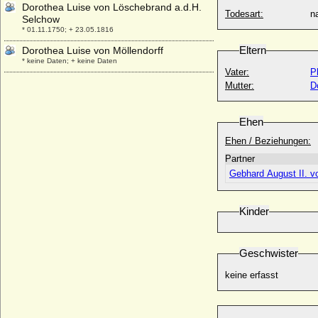
Dorothea Luise von Löschebrand a.d.H.
Todesart:
na
Selchow
* 01.11.1750; + 23.05.1816
Eltern
Dorothea Luise von Möllendorff
* keine Daten; + keine Daten
Vater:
P
Dorothea Luise von Steinberg (a.d.H.
Mutter:
D
Brüggen)
* 1695; + 23.07.1759
Ehen
Dorothea Luytvoldi
* unbekannt; + 1521
Ehen / Beziehungen:
Dorothea Margarete Sidonie von Veltheim
Partner
* 27.09.1801; + 08.10.1879
Gebhard August II. v
Dorothea Margarethe von Lepel (a.d.H.
Boeck)
Kinder
* 03.03.1703; + 26.05.1774
Dorothea Maria Vitzthum von Eckstädt
* 14.03.1618; + 14.05.1688
Geschwister
Dorothea Maria von Anhalt-Zerbst
* 02.07.1574; + 18.07.1617
keine erfasst
Dorothea Maria von Hessen-Philippsthal-
Barchfeld
* 30.12.1738; + 26.09.1799