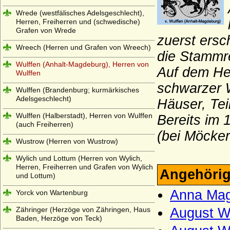
Wrede (westfälisches Adelsgeschlecht),
Herren, Freiherren und (schwedische)
Grafen von Wrede
zuerst ersc
Wreech (Herren und Grafen von Wreech)
die Stammre
Wulffen (Anhalt-Magdeburg), Herren von
Auf dem He
Wulffen
schwarzer 
Wulffen (Brandenburg; kurmärkisches
Adelsgeschlecht)
Häuser, Teil
Wulffen (Halberstadt), Herren von Wulffen
Bereits im 
(auch Freiherren)
(bei Möcker
Wustrow (Herren von Wustrow)
Wylich und Lottum (Herren von Wylich,
Herren, Freiherren und Grafen von Wylich
Angehörig
und Lottum)
Anna Mag
Yorck von Wartenburg
Zähringer (Herzöge von Zähringen, Haus
August Wi
Baden, Herzöge von Teck)