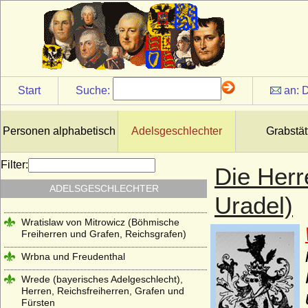
Reichsgrafen)
Windisch-Graetz
Winterfeld (Familie von Winterfeld)
Wittelsbacher
Start
Suche:
an:
D
Wobeser (Herren von Wobeser)
Wolff (Herren von Wolff)
Personen alphabetisch
Adelsgeschlechter
Grabstät
Wolff von Gudenberg
Filter:
Wolff-Metternich
Die Herr
Wrangel (Herren, Freiherren und Grafen
ADELSGESCHLECHTER
Uradel)
von Wrangel)
Wratislaw von Mitrowicz (Böhmische
Freiherren und Grafen, Reichsgrafen)
Wrbna und Freudenthal
Wrede (bayerisches Adelgeschlecht),
Herren, Reichsfreiherren, Grafen und
Fürsten