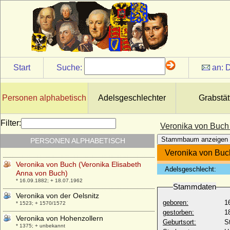
Vera Freiin Schäffer von Bernstein
* 10.08.1914;
Vera Konstantinowa von Rußland
* 04.02.1854; + 11.04.1912
Vera Petrowna Protassowa, Gräfin
* 1780; + 02.11.1814
Start
Suche:
an:
D
Vera von Hannover
* 05.11.1976;
Verena von Freiburg-Badenweiler
Personen alphabetisch
Adelsgeschlechter
Grabstät
+ 25.12.1321
Verena von Hachberg-Sausenberg
Filter:
Veronika von Buch
* 13.12.1392; + nach 08.12.1416
Stammbaum anzeigen
PERSONEN ALPHABETISCH
Veronika Biron von Kurland
* 23.01.1970;
Veronika von Buc
Veronika von Buch (Veronika Elisabeth
Adelsgeschlecht:
Anna von Buch)
* 16.09.1882; + 18.07.1962
Stammdaten
Veronika von der Oelsnitz
geboren:
1
* 1523; + 1570/1572
gestorben:
1
Veronika von Hohenzollern
Geburtsort:
S
* 1375; + unbekannt