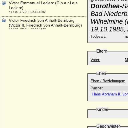
Victor Emmanuel Leclerc (C h a r l e s
Dorothea
-S
Leclerc)
Bad Niederbr
* 17.03.1772; + 02.11.1802
Wilhelmine (
Victor Friedrich von Anhalt-Bernburg
(Victor II. Friedrich von Anhalt-Bernburg)
19.10.1985,
* 21.09.1700; + 18.05.1765
Todesart:
na
Victor Friedrich zu Solms-Sonnenwalde,
Graf
* 16.09.1730; + 24.12.1783
Eltern
Victor I. von Anhalt-Bernburg-
Schaumburg-Hoym
Vater:
M
* 07.09.1693; + 15.04.1772
Victor I. zu Hohenlohe-Schillingsfürst
Ehen
(Victor Moritz Karl von Hohenlohe-
Ehen / Beziehungen:
Waldenburg-Schillingsfürst)
* 10.02.1818; + 30.01.1893
Partner
Hans Abraham II. vo
Victor II. Amadeus zu Hohenlohe-
Schillingsfürst
* 06.09.1847; + 09.08.1923
Kinder
Victor II. von Anhalt-Bernburg-
Schaumburg-Hoym
* 02.11.1767; + 22.04.1812
Geschwister