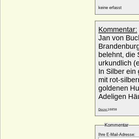
Victor III. von Ratibor und Corvey (Viktor
III. von Ratibor und Corvey)
keine erfasst
* 02.02.1879; + 01.11.1945
Victor Sigismund I. von Oertzen
* 27.08.1652; + 17.08.1717
Kommentar:
Victor Sigismund II. von Oertzen
Jan von Buch
* 11.01.1701; + 08.02.1748
Brandenburg,
Victor Sigismund Rudolf von Horn,
belehnt, die
General der Artillerie
* 09.07.1866; + 05.02.1934
urkundlich (
Victor von Podbielski (Victor Adolf Theophil
In Silber ein golde
von Podbielski), Generalleutnant
* 26.02.1844; + 21.01.1916
mit rot-silb
Victoria Adelheid von Schleswig-Holstein-
goldenen Hufen.« (S. 86, Gotha. Genealo
Sonderburg-Glücksburg
Adeligen Häu
* 31.12.1885; + 03.10.1970
Victoria Ann Bee
* 06.03.1951;
Docnr:
16858
Victoria Ernestine Luise Leonie von
Oppenheim, Freiin
Kommentar
* 20.06.1871; + 24.08.1954
Ihre E-Mail-Adresse:
Victoria Eugenie von Battenberg