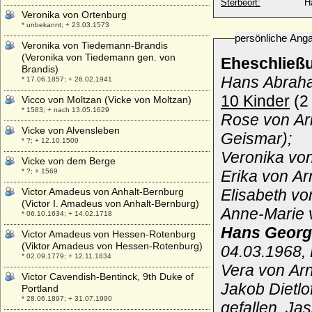
Sterbeort:
H
Veronika von Ortenburg
* unbekannt; + 23.03.1573
persönliche Ang
Veronika von Tiedemann-Brandis
(Veronika von Tiedemann gen. von
Eheschließ
Brandis)
Hans Abraha
* 17.06.1857; + 26.02.1941
10 Kinder
(2 
Vicco von Moltzan (Vicke von Moltzan)
* 1583; + nach 13.05.1629
Rose von Ar
Vicke von Alvensleben
Geismar);
* ?; + 12.10.1509
Veronika von
Vicke von dem Berge
* ?; + 1569
Erika von Ar
Victor Amadeus von Anhalt-Bernburg
Elisabeth vo
(Victor I. Amadeus von Anhalt-Bernburg)
Anne-Marie 
* 06.10.1634; + 14.02.1718
Hans Georg
Victor Amadeus von Hessen-Rotenburg
(Viktor Amadeus von Hessen-Rotenburg)
04.03.1968, 
* 02.09.1779; + 12.11.1834
Vera von Ar
Victor Cavendish-Bentinck, 9th Duke of
Jakob Dietlo
Portland
* 28.06.1897; + 31.07.1990
gefallen, Ja