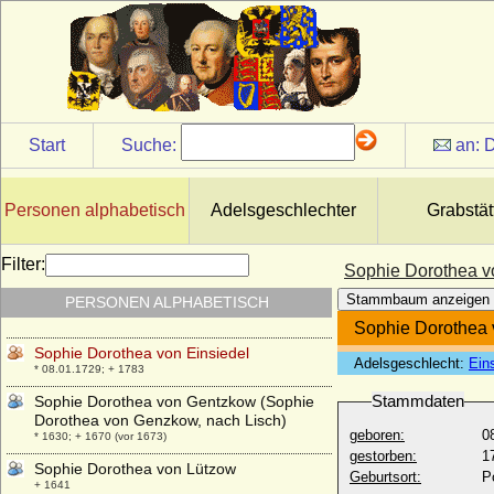
Sophie de Guy d'Audanger
* 01.12.1777; + 08.11.1851
Sophie der Niederlande
* 08.04.1824; + 23.03.1897
Sophie Dorothea Henriette von Schwerin,
Reichsgräfin
* 05.12.1764; + 27.01.1863
Start
Suche:
an:
D
Sophie Dorothea von Bissing
* 18.11.1733; + 31.01.1801
Personen alphabetisch
Adelsgeschlechter
Grabstät
Sophie Dorothea von Braunschweig-
Lüneburg-Celle
* 10.09.1666; + 13.11.1726
Filter:
Sophie Dorothea v
Sophie Dorothea von Braunschweig-
Stammbaum anzeigen
PERSONEN ALPHABETISCH
Lüneburg-Hannover
* 26.03.1687; + 28.06.1757
Sophie Dorothea 
Sophie Dorothea von Einsiedel
Adelsgeschlecht:
Ein
* 08.01.1729; + 1783
Stammdaten
Sophie Dorothea von Gentzkow (Sophie
Dorothea von Genzkow, nach Lisch)
geboren:
0
* 1630; + 1670 (vor 1673)
gestorben:
1
Sophie Dorothea von Lützow
Geburtsort:
P
+ 1641