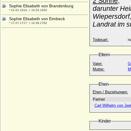
2 Söhne
,
Sophie Elisabeth von Brandenburg
darunter Hei
* 01.02.1616; + 16.03.1650
Wiepersdorf,
Sophie Elisabeth von Eimbeck
Landrat im s
* 17.07.1717; + 10.09.1762
Sophie Elisabeth von Knuth
+ 1720
Todesart:
na
Sophie Elisabeth von Schleswig-Holstein-
Sonderburg-Wiesenburg
* 04.05.1653; + 19.08.1684
Eltern
Sophie Elisabeth von Wied
Vater:
G
* 08.11.1651; + 01.03.1673
Mutter:
Sophie Elisabeth zu Isenburg-Birstein
* 10.07.1650; + 03.09.1692
Ehen
Sophie Emerentia von Jagow
Ehen / Beziehungen:
+ 1691 *
Partner
Sophie Emilie zu Hohenlohe-Ingelfingen
Carl Wilhelm von Jee
* 20.11.1788; + 01.10.1859
Sophie Esther von Hoym
* 18.05.1697; + 28.04.1733
Kinder
Sophie Friederike Charlotte von der