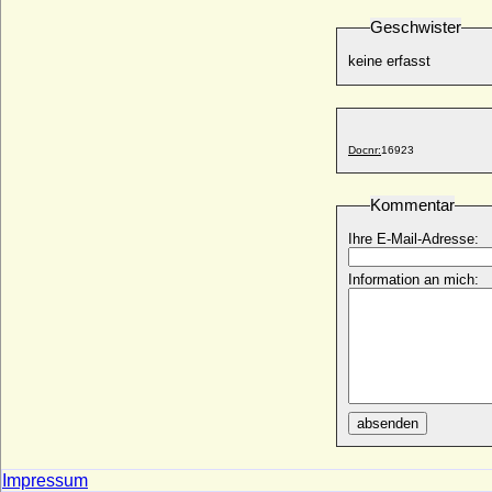
Schulenburg, Gräfin
* 17.03.1725; + 10.07.1772
Geschwister
Sophie Friederike Juliane von Hake
keine erfasst
* 15.09.1752; + 04.01.1787
Sophie Friederike von Thurn und Taxis
* 20.07.1758; + 31.05.1800
Sophie Friederike von Wreech
Docnr:
16923
* 27.05.1732; + 19.06.1784
Sophie Gertrud von Berge (nach Georg
Kommentar
Schmidt: Anna von Berge)
* nicht überliefert; + nicht überliefert
Ihre E-Mail-Adresse:
Sophie Götz
Information an mich:
* keine Daten; + 19.06.1824
Sophie Gottliebe von Fabian a.d.H.
Gartow
* 26.04.1655; + 28.12.1726
Sophie Gottliebe von Winterfeld (a.d.H.
Dallmin)
* 28.12.1672; + 01.08.1711
absenden
Sophie Hedevig Raben
* 08.10.1732; + 08.07.1802
Impressum