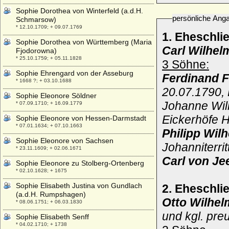
Sophie Dorothea von Winterfeld (a.d.H.
persönliche Ang
Schmarsow)
* 12.10.1709; + 09.07.1769
1. Eheschl
Sophie Dorothea von Württemberg (Maria
Carl Wilhel
Fjodorowna)
* 25.10.1759; + 05.11.1828
3 Söhne:
Sophie Ehrengard von der Asseburg
Ferdinand F
* 1668 ?; + 03.10.1688
20.07.1790, 
Sophie Eleonore Söldner
Johanne Wil
* 07.09.1710; + 16.09.1779
Eickerhöfe H
Sophie Eleonore von Hessen-Darmstadt
* 07.01.1634; + 07.10.1663
Philipp Wil
Sophie Eleonore von Sachsen
Johanniterrit
* 23.11.1609; + 02.06.1671
Carl von Je
Sophie Eleonore zu Stolberg-Ortenberg
* 02.10.1628; + 1675
Sophie Elisabeth Justina von Gundlach
2. Eheschli
(a.d.H. Rumpshagen)
Otto Wilhel
* 08.06.1751; + 06.03.1830
und kgl. pre
Sophie Elisabeth Senff
* 04.02.1710; + 1738