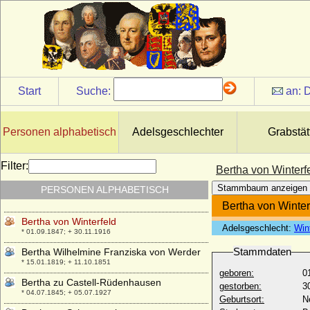
Bertha von Sayn
* unbekannt; + 1244
Bertha von Schlichten
* 23.04.1818; + 13.12.1892
Bertha von Schwaben (Berta von
Alamannien)
* um 907; + nach 02.01.966
Start
Suche:
an:
D
Bertha von Staufen (Bertrada von Staufen,
Bertha von Boll)
* um 1088 (1089); + nach 1120 (vor 1142)
Personen alphabetisch
Adelsgeschlechter
Grabstät
Bertha von Sulzbach (Kaiserin Irene)
* um 1110; + 29.08.1159 (1158)
Filter:
Bertha von Winterf
Bertha von Westerburg (Bertha von
Stammbaum anzeigen
PERSONEN ALPHABETISCH
Runkel-Westerburg)
+ 24.12.1418
Bertha von Winter
Bertha von Winterfeld
Adelsgeschlecht:
Wint
* 01.09.1847; + 30.11.1916
Stammdaten
Bertha Wilhelmine Franziska von Werder
* 15.01.1819; + 11.10.1851
geboren:
0
Bertha zu Castell-Rüdenhausen
gestorben:
3
* 04.07.1845; + 05.07.1927
Geburtsort:
N