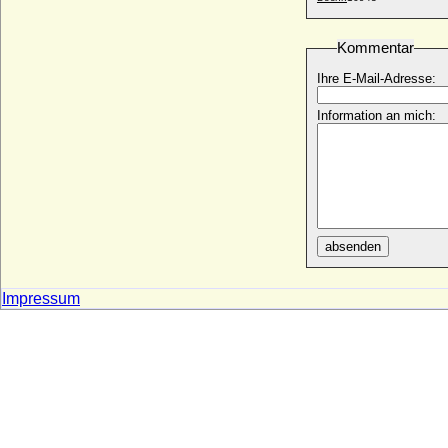
Bertrand I. de la Tour
+ nach 1212
Kommentar
Bertrand I. de La Tour Seigneur
Ihre E-Mail-Adresse:
d'Oliergues
+ 11.01.1329
Information an mich:
Bertrand II. de La Tour
+ 24.11.1296
Bertrand III. de La Tour
* 1303; + 1368
Bertrand IV. de La Tour
* vor 1375; + nach 07.09.1423
absenden
Bertrand V. de La Tour d'Auvergne
+ 20.03.1461
Impressum
Bertrand VI. de La Tour d'Auvergne
* 1417; + 26.09.1494
Bessie von Voigt
* 18.06.1906; + 1975
Bessie Wallis Warfield (Wallis Simpson)
* 19.06.1896; + 24.04.1986
Betty von Knoblauch (Ottilie Wilhelmine