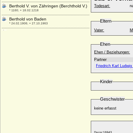
Berthold V. von Zähringen (Berchthold V.)
Todesart:
na
* 1160; + 18.02.1218
Berthold von Baden
Eltern
* 24.02.1906; + 27.10.1963
Vater:
M
Berthold von Ploetz (Friedrich August
Berthold von Ploetz-Döllingen)
* 09.08.1844; + 24.07.1898
Ehen
Berthold von Ploetz gen. von Krause
Ehen / Beziehungen:
(Berthold Hans Heinrich von Ploetz)
Partner
* 14.03.1903; + 1998
Friedrich Karl Ludwi
Bertila von Spoleto
+ 915
Bertrada von Laon (Bertrada die Jüngere,
Kinder
Berthruda, Berthe)
* 725; + 12.06.783
Geschwister
Bertrade de Montfort
* um 1070; + 14.02.1117
keine erfasst
Bertram von Nesselrode
* ?; + 1556
Bertram von Nesselrode, Reichsfreiherr
* 1592; + 10.06.1678
Docnr:
16943