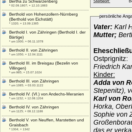
Bertha zu Schwarzenberg
Sterbeort:
Be
* 02.09.1807; + 12.10.1883
Berthold von Hohenzollern-Nürnberg
persönliche Ang
(Berthold von Eichstätt)
* 1320; + 13.09.1365
Vater:
Karl 
Berthold I. von Zähringen (Berthold I. der
Mutter;
Bert
Bärtige)
* um 1000; + 06.11.1078
Eheschließ
Berthold II. von Zähringen
* um 1050; + 12.04.1111
Ostprignitz:
Berthold III. im Breisgau (Bezelin von
Friedrich K
Villingen)
* um 985; + 15.07.1024
Kinder:
Berthold III. von Zähringen
Adda von R
* um 1085; + 03.03.1122
Stepenitz), 
Berthold IV. (VI.) von Andechs-Meranien
Karl von R
* um 1152; + 12.08.1204
Horka, Oberl
Berthold IV. von Zähringen
* um 1125; + 08.12.1186
Sophie von Z
Berthold V. von Neuffen, Marstetten und
Großenborau-
Graisbach
das er verka
* 1304; + 1342