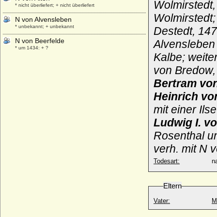
Wolmirstedt,
* nicht überliefert; + nicht überliefert
Wolmirstedt;
N von Alvensleben
* unbekannt; + unbekannt
Destedt, 147
N von Beerfelde
Alvensleben 
* um 1434; + ?
Kalbe; weit
N von Bonin
von Bredow,
* ?; + ?
Bertram vo
N von Lützendorf
* unbekannt; + unbekannt
Heinrich vo
N von Northeim
mit einer Ils
* unbekannt; + unbekannt
Ludwig I. v
N von Oertzen (evtl aus der Stargarder
Rosenthal un
Linie)
* ?; + ?
verh. mit N 
N von Pentz
Todesart:
na
* nicht überliefert; + nicht überliefert
N von Plathe
* unbekannt; + unbekannt
Eltern
N von Urslingen
Vater:
M
* unbekannt; + unbekannt