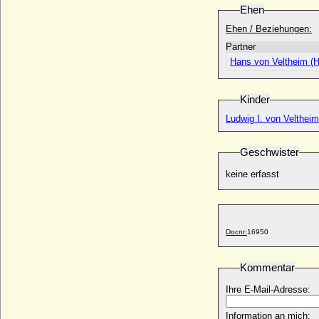
N von Weida
Ehen
+ 1363 oder 1366
Ehen / Beziehungen:
N von Wolky (ein Fräulein Wolky
* keine Daten; + keine Daten
Partner
Hans von Veltheim (Ha
Nora Piciotto
* 09.09.1942;
Nora von Hannover
Kinder
* 15.01.1979;
Ludwig I. von Veltheim
Norah Ida Emily Noel (Lady Norah
Bentinck)
Geschwister
* 04.01.1881; + 23.05.1939
Norbertine Kinsky von Wchinitz und Tettau
keine erfasst
(Nora Kinsky von Wchinitz und Tettau),
gräfin
* 18.12.1888; + 26.03.1923
Norton Knatchbull (Hon. Norton
Docnr:
16950
Knatchbull)
* 08.10.1947;
Kommentar
Novella Malaspina
* unbekannt; + unbekannt
Ihre E-Mail-Adresse:
Information an mich: