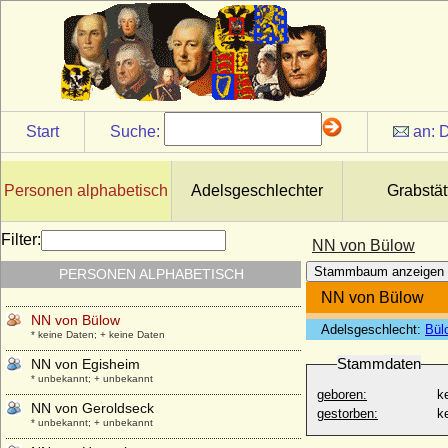
NN Gemahlin von Gerhard IV. von Jülich
* unbekannt; + unbekannt
NN Gemahlin von Giselbert von
Luxemburg
* unbekannt; + unbekannt
NN Gemahlin von Gunzelin von
Start
Suche:
an:
D
Kuckenburg
* unbekannt; + unbekannt
NN Gemahlin von Rütger von Cleve
Personen alphabetisch
Adelsgeschlechter
Grabstät
* unbekannt; + unbekannt
NN Gemahlin von Wilhelm I. von Jülich
Filter:
NN von Bülow
* unbekannt; + unbekannt
Stammbaum anzeigen
PERSONEN ALPHABETISCH
NN Gräfin von Berg
* unbekannt; + unbekannt
NN von Bülow
NN von Bülow
Adelsgeschlecht:
Bül
* keine Daten; + keine Daten
Stammdaten
NN von Egisheim
* unbekannt; + unbekannt
geboren:
k
NN von Geroldseck
gestorben:
k
* unbekannt; + unbekannt