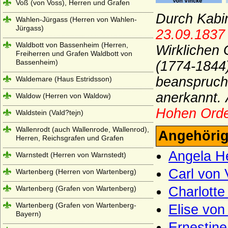
Voß (von Voss), Herren und Grafen
Durch Kabin
Wahlen-Jürgass (Herren von Wahlen-
Jürgass)
23.09.1837
Waldbott von Bassenheim (Herren,
Wirklichen
Freiherren und Grafen Waldbott von
Bassenheim)
(1774-1844)
beanspruch
Waldemare (Haus Estridsson)
anerkannt.
Waldow (Herren von Waldow)
Hohen Orde
Waldstein (Vald?tejn)
Wallenrodt (auch Wallenrode, Wallenrod),
Angehörig
Herren, Reichsgrafen und Grafen
Angela He
Warnstedt (Herren von Warnstedt)
Carl von 
Wartenberg (Herren von Wartenberg)
Wartenberg (Grafen von Wartenberg)
Charlotte
Wartenberg (Grafen von Wartenberg-
Elise von
Bayern)
Ernestine