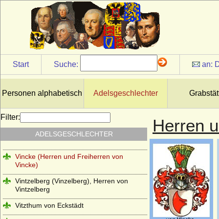
Twickel (Herren und Reichsfreiherren von
Twickel)
Uckermann (Herren von Uckermann)
Unruochinger
Velbrück (Aldenbrüggen gen. von
Start
Suche:
an:
D
Velbrück; Altenbrück gen. von Velbrück),
Freiherren, Grafen
Velen (Herren, Reichsfreiherren und
Personen alphabetisch
Adelsgeschlechter
Grabstät
Reichsgrafen von Velen)
Veltheim
Filter:
Herren u
Viereck (Vieregg, Vieregge), Herren,
ADELSGESCHLECHTER
Freiherren und Grafen von Vieregg
Vincke (Herren und Freiherren von
Vincke)
Vintzelberg (Vinzelberg), Herren von
Vintzelberg
Vitzthum von Eckstädt