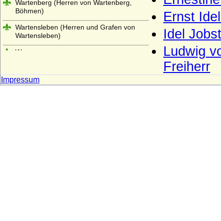
Wartenberg (Herren von Wartenberg,
Böhmen)
Ernst Ide
Wartensleben (Herren und Grafen von
Idel Jobs
Wartensleben)
Ludwig vo
Wasa
Freiherr
Wassiltschikow (Fürsten Wassiltschikow)
Impressum
Wedel (Herren, Freiherren und Grafen
von Wedel)
Weichs (von Weichs zur Wenne, v. Weichs
zu Rösberg), Herren, Freiherren
Welfen
Welfen (Jüngere Welfen, Haus Welf-Este)
Wellesley
Wenckheim (Wenkheim), Herren,
Freiherren und Grafen von Wenckheim
Westerholt (Westerholt-Gysenberg),
Reichsfreiherren und Reichsgrafen von W.