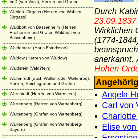
Voß (von Voss), Herren und Grafen
Durch Kabin
Wahlen-Jürgass (Herren von Wahlen-
Jürgass)
23.09.1837
Waldbott von Bassenheim (Herren,
Wirklichen
Freiherren und Grafen Waldbott von
Bassenheim)
(1774-1844)
beanspruch
Waldemare (Haus Estridsson)
anerkannt.
Waldow (Herren von Waldow)
Hohen Orde
Waldstein (Vald?tejn)
Wallenrodt (auch Wallenrode, Wallenrod),
Angehörig
Herren, Reichsgrafen und Grafen
Angela He
Warnstedt (Herren von Warnstedt)
Carl von 
Wartenberg (Herren von Wartenberg)
Wartenberg (Grafen von Wartenberg)
Charlotte
Wartenberg (Grafen von Wartenberg-
Elise von
Bayern)
Ernestine