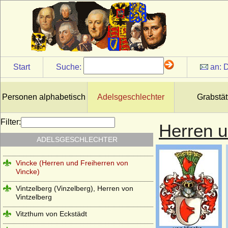
Twickel (Herren und Reichsfreiherren von
Twickel)
Uckermann (Herren von Uckermann)
Unruochinger
Velbrück (Aldenbrüggen gen. von
Start
Suche:
an:
D
Velbrück; Altenbrück gen. von Velbrück),
Freiherren, Grafen
Velen (Herren, Reichsfreiherren und
Personen alphabetisch
Adelsgeschlechter
Grabstät
Reichsgrafen von Velen)
Veltheim
Filter:
Herren u
Viereck (Vieregg, Vieregge), Herren,
ADELSGESCHLECHTER
Freiherren und Grafen von Vieregg
Vincke (Herren und Freiherren von
Vincke)
Vintzelberg (Vinzelberg), Herren von
Vintzelberg
Vitzthum von Eckstädt