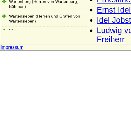
Wartenberg (Herren von Wartenberg,
Böhmen)
Ernst Ide
Wartensleben (Herren und Grafen von
Idel Jobs
Wartensleben)
Ludwig vo
Wasa
Freiherr
Wassiltschikow (Fürsten Wassiltschikow)
Impressum
Wedel (Herren, Freiherren und Grafen
von Wedel)
Weichs (von Weichs zur Wenne, v. Weichs
zu Rösberg), Herren, Freiherren
Welfen
Welfen (Jüngere Welfen, Haus Welf-Este)
Wellesley
Wenckheim (Wenkheim), Herren,
Freiherren und Grafen von Wenckheim
Westerholt (Westerholt-Gysenberg),
Reichsfreiherren und Reichsgrafen von W.