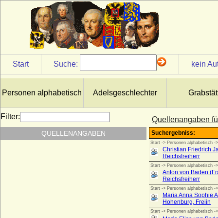
Start
Suche:
kein Au
Personen alphabetisch
Adelsgeschlechter
Grabstät
Filter:
Quellenangaben für
QUELLENANGABEN