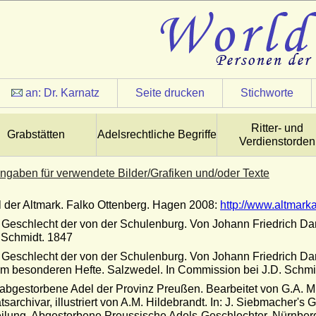
an:
Dr. Karnatz
Seite drucken
Stichworte
Ritter- und
Grabstätten
Adelsrechtliche Begriffe
Verdienstorden
ngaben für verwendete Bilder/Grafiken und/oder Texte
 der Altmark. Falko Ottenberg. Hagen 2008:
http://www.altmark
Geschlecht der von der Schulenburg. Von Johann Friedrich Dan
 Schmidt. 1847
Geschlecht der von der Schulenburg. Von Johann Friedrich Dan
m besonderen Hefte. Salzwedel. In Commission bei J.D. Schmi
abgestorbene Adel der Provinz Preußen. Bearbeitet von G.A. Mül
tsarchivar, illustriert von A.M. Hildebrandt. In: J. Siebmacher
ilung. Abgestorbene Preussische Adels-Geschlechter. Nürnber