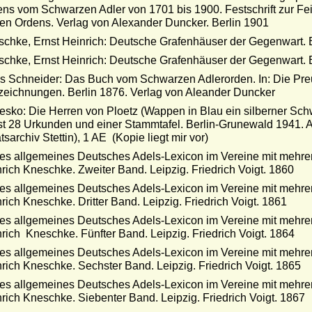
ns vom Schwarzen Adler von 1701 bis 1900. Festschrift zur Fe
n Ordens. Verlag von Alexander Duncker. Berlin 1901
chke, Ernst Heinrich: Deutsche Grafenhäuser der Gegenwart. B
chke, Ernst Heinrich: Deutsche Grafenhäuser der Gegenwart. B
s Schneider: Das Buch vom Schwarzen Adlerorden. In: Die Pr
eichnungen. Berlin 1876. Verlag von Aleander Duncker
esko: Die Herren von Ploetz (Wappen in Blau ein silberner Sc
t 28 Urkunden und einer Stammtafel. Berlin-Grunewald 1941.
tsarchiv Stettin), 1 AE (Kopie liegt mir vor)
s allgemeines Deutsches Adels-Lexicon im Vereine mit mehrere
rich Kneschke. Zweiter Band. Leipzig. Friedrich Voigt. 1860
s allgemeines Deutsches Adels-Lexicon im Vereine mit mehrere
rich Kneschke. Dritter Band. Leipzig. Friedrich Voigt. 1861
s allgemeines Deutsches Adels-Lexicon im Vereine mit mehrere
rich Kneschke. Fünfter Band. Leipzig. Friedrich Voigt. 1864
s allgemeines Deutsches Adels-Lexicon im Vereine mit mehrere
rich Kneschke. Sechster Band. Leipzig. Friedrich Voigt. 1865
s allgemeines Deutsches Adels-Lexicon im Vereine mit mehrere
rich Kneschke. Siebenter Band. Leipzig. Friedrich Voigt. 1867