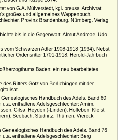
 von G.A. Mülverstedt, kgl. preuss. Archivrat
cher's großes und allgemeines Wappenbuch.
hlechter. Provinz Brandenburg. Nürnberg. Verlag
ichte bis in die Gegenwart. Almut Andreae, Udo
ens vom Schwarzen Adler 1908-1918 (1934). Nebst
tlicher Ordensritter 1701-1918. Herold-Jahrbuch
oßherzogthums Baden: ein neu bearbeitetes
 des Ritters Götz von Berlichingen mit der
italisat.
n Genealogisches Handbuch des Adels. Band 60
 u.a. enthaltene Adelsgeschlechter: Arnim,
ssen, Gilsa, Heyden (-Linden), Holleben, Kleist,
mmern), Seebach, Studnitz, Thümen, Viereck
n Genealogisches Handbuch des Adels. Band 76
n u.a. enthaltene Adelsgeschlechter: Berg