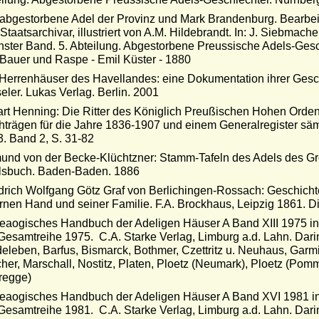
abgestorbene Adel der Provinz und Mark Brandenburg. Bearbeitet
Staatsarchivar, illustriert von A.M. Hildebrandt. In: J. Siebma
ster Band. 5. Abteilung. Abgestorbene Preussische Adels-Gesc
Bauer und Raspe - Emil Küster - 1880
Herrenhäuser des Havellandes: eine Dokumentation ihrer Gesch
eler. Lukas Verlag. Berlin. 2001
rt Henning: Die Ritter des Königlich Preußischen Hohen Ord
trägen für die Jahre 1836-1907 und einem Generalregister säm
. Band 2, S. 31-82
nd von der Becke-Klüchtzner: Stamm-Tafeln des Adels des Gr
lsbuch. Baden-Baden. 1886
drich Wolfgang Götz Graf von Berlichingen-Rossach: Geschichte
rnen Hand und seiner Familie. F.A. Brockhaus, Leipzig 1861. Dig
eaogisches Handbuch der Adeligen Häuser A Band XIII 1975 i
Gesamtreihe 1975. C.A. Starke Verlag, Limburg a.d. Lahn. Darin
eleben, Barfus, Bismarck, Bothmer, Czettritz u. Neuhaus, Garmi
her, Marschall, Nostitz, Platen, Ploetz (Neumark), Ploetz (Po
regge)
eaogisches Handbuch der Adeligen Häuser A Band XVI 1981 i
Gesamtreihe 1981. C.A. Starke Verlag, Limburg a.d. Lahn. Dari