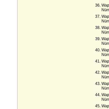
Wapp
Nür
Wapp
Nür
Wapp
Nür
Wapp
Nür
Wapp
Nür
Wapp
Nür
Wapp
Nür
Wapp
Nür
Wapp
Nür
Wapp