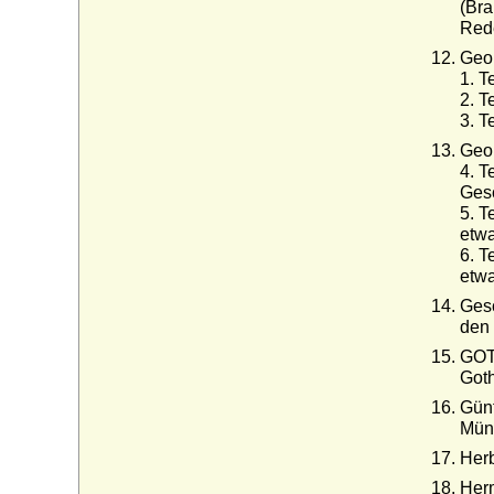
(Bra
Rede
Geor
1. T
2. T
3. T
Geor
4. T
Gesc
5. T
etwa
6. T
etwa
Gesc
den 
GOTH
Goth
Günt
Mün
Herb
Herm