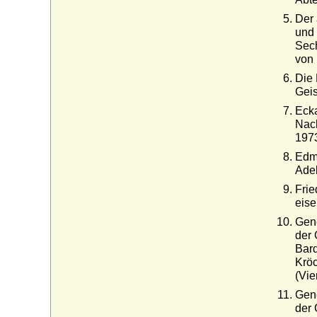
Der 
und 
Sech
von 
Die 
Geis
Ecka
Nach
1973
Edmu
Ade
Frie
eise
Gen
der 
Bard
Kröc
(Vie
Gen
der 