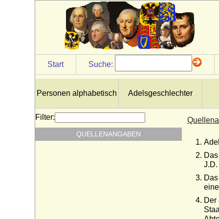
Start
Suche:
Personen alphabetisch
Adelsgeschlechter
Filter:
Quellena
QUELLENANGABEN
Adel
Das 
J.D.
Das 
eine
Der 
Staa
Abte