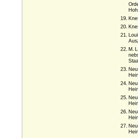
Orde
Hohe
Knes
Knes
Loui
Ausz
M. L
nebs
Staa
Neue
Hein
Neue
Hein
Neue
Hein
Neue
Hein
Neue
Hein