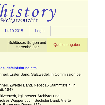
14.10.2015
Login
Schlösser, Burgen und
Quellenangaben
Herrenhäuser
adel.de/einfuhrung.html
neil. Erster Band. Salzwedel. In Commission bei
neil. Zweiter Band. Nebst 16 Stammtafeln, in
dt. 1847
verstedt, kgl. preuss. Archivrat und
's Großes Wappenbuch. Sechster Band. Vierte
g, Bauer und Raspe 1874.