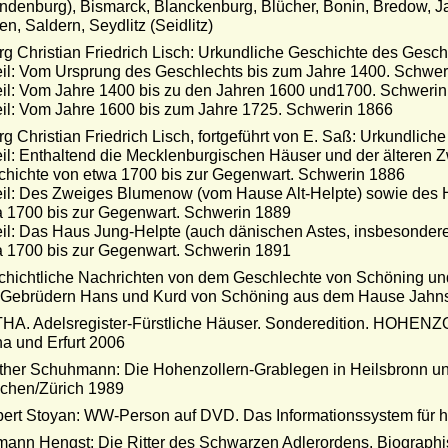
ndenburg), Bismarck, Blanckenburg, Blücher, Bonin, Bredow, J
n, Saldern, Seydlitz (Seidlitz)
g Christian Friedrich Lisch: Urkundliche Geschichte des Gesch
eil: Vom Ursprung des Geschlechts bis zum Jahre 1400. Schwe
eil: Vom Jahre 1400 bis zu den Jahren 1600 und1700. Schweri
eil: Vom Jahre 1600 bis zum Jahre 1725. Schwerin 1866
g Christian Friedrich Lisch, fortgeführt von E. Saß: Urkundlic
eil: Enthaltend die Mecklenburgischen Häuser und der älteren
hichte von etwa 1700 bis zur Gegenwart. Schwerin 1886
eil: Des Zweiges Blumenow (vom Hause Alt-Helpte) sowie des 
 1700 bis zur Gegenwart. Schwerin 1889
eil: Das Haus Jung-Helpte (auch dänischen Astes, insbesonder
 1700 bis zur Gegenwart. Schwerin 1891
hichtliche Nachrichten von dem Geschlechte von Schöning un
Gebrüdern Hans und Kurd von Schöning aus dem Hause Jahnsf
A. Adelsregister-Fürstliche Häuser. Sonderedition. HOHENZO
a und Erfurt 2006
her Schuhmann: Die Hohenzollern-Grablegen in Heilsbronn un
chen/Zürich 1989
ert Stoyan: WW-Person auf DVD. Das Informationssystem für hi
ann Hengst: Die Ritter des Schwarzen Adlerordens. Biographis