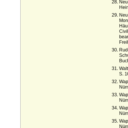
Neue
Hein
Neue
Mona
Häus
Civi
bear
Frei
Rudo
Schw
Buc
Walt
S. 1
Wapp
Nür
Wapp
Nür
Wapp
Nür
Wapp
Nür