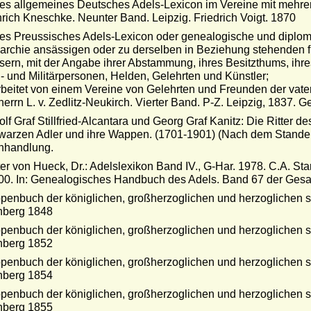
s allgemeines Deutsches Adels-Lexicon im Vereine mit mehrere
rich Kneschke. Neunter Band. Leipzig. Friedrich Voigt. 1870
s Preussisches Adels-Lexicon oder genealogische und diploma
rchie ansässigen oder zu derselben in Beziehung stehenden fürs
ern, mit der Angabe ihrer Abstammung, ihres Besitzthums, ih
l- und Militärpersonen, Helden, Gelehrten und Künstler;
beitet von einem Vereine von Gelehrten und Freunden der vat
herrn L. v. Zedlitz-Neukirch. Vierter Band. P-Z. Leipzig, 1837.
lf Graf Stillfried-Alcantara und Georg Graf Kanitz: Die Ritter
arzen Adler und ihre Wappen. (1701-1901) (Nach dem Stande 
hhandlung.
er von Hueck, Dr.: Adelslexikon Band IV., G-Har. 1978. C.A. Sta
00. In: Genealogisches Handbuch des Adels. Band 67 der Ges
enbuch der königlichen, großherzoglichen und herzoglichen sä
nberg 1848
enbuch der königlichen, großherzoglichen und herzoglichen sä
nberg 1852
enbuch der königlichen, großherzoglichen und herzoglichen sä
nberg 1854
enbuch der königlichen, großherzoglichen und herzoglichen sä
nberg 1855