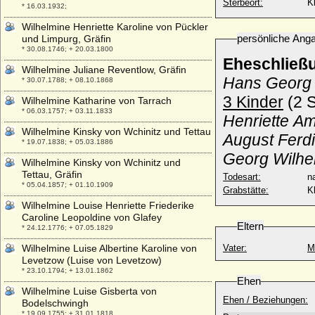
Sterbeort:
K
* 16.03.1932;
Wilhelmine Henriette Karoline von Pückler
persönliche Ang
und Limpurg, Gräfin
* 30.08.1746; + 20.03.1800
Eheschließ
Wilhelmine Juliane Reventlow, Gräfin
Hans Georg 
* 30.07.1788; + 08.10.1868
3 Kinder
(2 S
Wilhelmine Katharine von Tarrach
* 06.03.1757; + 03.11.1833
Henriette Am
Wilhelmine Kinsky von Wchinitz und Tettau
August Ferdi
* 19.07.1838; + 05.03.1886
Georg Wilhe
Wilhelmine Kinsky von Wchinitz und
Tettau, Gräfin
Todesart:
na
* 05.04.1857; + 01.10.1909
Grabstätte:
K
Wilhelmine Louise Henriette Friederike
Caroline Leopoldine von Glafey
Eltern
* 24.12.1776; + 07.05.1829
Wilhelmine Luise Albertine Karoline von
Vater:
M
Levetzow (Luise von Levetzow)
* 23.10.1794; + 13.01.1862
Ehen
Wilhelmine Luise Gisberta von
Ehen / Beziehungen:
Bodelschwingh
* 19.09.1755; + 31.01.1818