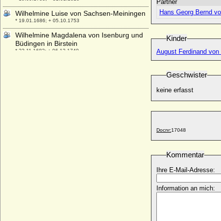
Partner
Hans Georg Bernd vo
Wilhelmine Luise von Sachsen-Meiningen
* 19.01.1686; + 05.10.1753
Wilhelmine Magdalena von Isenburg und
Kinder
Büdingen in Birstein
* 23.11.1682; + 06.12.1749
August Ferdinand von 
Wilhelmine Magdalene Ulrike von
Bernstorff, Gräfin
Geschwister
* 10.10.1776; + 10.05.1787
keine erfasst
Wilhelmine Marie von Dänemark
* 18.01.1808; + 30.05.1891
Wilhelmine Marie von Hessen-Homburg
* 08.1.1678; + 25.11.1770
Docnr:
17048
Wilhelmine Schortmann
* 31.12.1740; + 10.03.1804
Kommentar
Wilhelmine Sophie Charlotte Luise von
Kleist
Ihre E-Mail-Adresse:
* 01.06.1761; + 16.11.1841
Information an mich:
Wilhelmine Sophie von Bünau (Sophie von
Bünau)
* 18.06.1707; + 06.10.1780
Wilhelmine Theodora Sophie von Barner