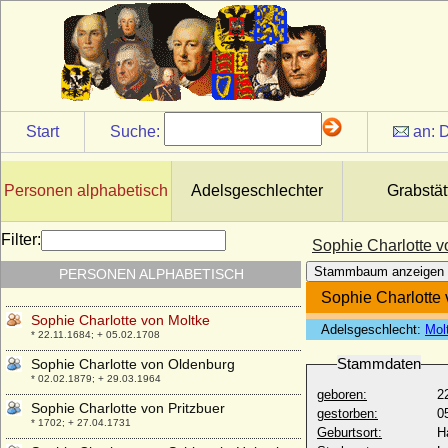
Sophie Charlotte von Anhalt-Bernburg-
Schaumburg-Hoym
* 03.04.1743; + 05.01.1781
Sophie Charlotte von Bothmer, Gräfin
* 1697; + 14.09.1748
Sophie Charlotte von Hannover
* 30.10.1668; + 01.02.1705
Start
Suche:
an:
D
Sophie Charlotte von Hessen-Kassel
* 16.07.1678; + 30.05.1749
Personen alphabetisch
Adelsgeschlechter
Grabstät
Sophie Charlotte von Lehndorff,
Reichsgräfin
* 20.03.1685; + 10.02.1756
Filter:
Sophie Charlotte v
Sophie Charlotte von Leiningen-
Stammbaum anzeigen
PERSONEN ALPHABETISCH
Westerburg
* 22.02.1695; + 10.12.1762
Sophie Charlotte 
Sophie Charlotte von Moltke
Adelsgeschlecht:
Mol
* 22.11.1684; + 05.02.1708
Stammdaten
Sophie Charlotte von Oldenburg
* 02.02.1879; + 29.03.1964
geboren:
2
Sophie Charlotte von Pritzbuer
gestorben:
0
* 1702; + 27.04.1731
Geburtsort:
H