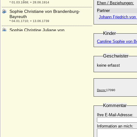
* 01.03.1868; + 28.06.1914
Ehen / Beziehungen:
Partner
Sophie Christiane von Brandenburg-
Bayreuth
Johann Friedrich von
* 04.01.1710; + 13.06.1739
Sophie Christine Juliane von
Kinder
Wintzingerode
* ?; + 1772 (oder 1792 ?)
Caroline Sophie von 
Sophie de Guy d'Audanger
* 01.12.1777; + 08.11.1851
Geschwister
Sophie der Niederlande
keine erfasst
* 08.04.1824; + 23.03.1897
Sophie Dorothea Henriette von Schwerin,
Reichsgräfin
* 05.12.1764; + 27.01.1863
Docnr:
17090
Sophie Dorothea von Bissing
* 18.11.1733; + 31.01.1801
Kommentar
Sophie Dorothea von Braunschweig-
Lüneburg-Celle
Ihre E-Mail-Adresse:
* 10.09.1666; + 13.11.1726
Sophie Dorothea von Braunschweig-
Information an mich:
Lüneburg-Hannover
* 26.03.1687; + 28.06.1757