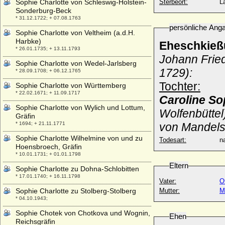
Sophie Charlotte von Schleswig-Holstein-
Sterbeort:
L
Sonderburg-Beck
* 31.12.1722; + 07.08.1763
persönliche Ang
Sophie Charlotte von Veltheim (a.d.H.
Harbke)
Eheschkieß
* 26.01.1735; + 13.11.1793
Johann Fried
Sophie Charlotte von Wedel-Jarlsberg
1729):
* 28.09.1708; + 06.12.1765
Tochter:
Sophie Charlotte von Württemberg
* 22.02.1671; + 11.09.1717
Caroline S
Sophie Charlotte von Wylich und Lottum,
Wolfenbüttel
Gräfin
* 1694; + 21.11.1771
von Mandelsl
Sophie Charlotte Wilhelmine von und zu
Todesart:
na
Hoensbroech, Gräfin
* 10.01.1731; + 01.01.1798
Eltern
Sophie Charlotte zu Dohna-Schlobitten
* 17.01.1740; + 16.11.1798
Vater:
O
Sophie Charlotte zu Stolberg-Stolberg
Mutter:
M
* 04.10.1943;
Sophie Chotek von Chotkova und Wognin,
Ehen
Reichsgräfin