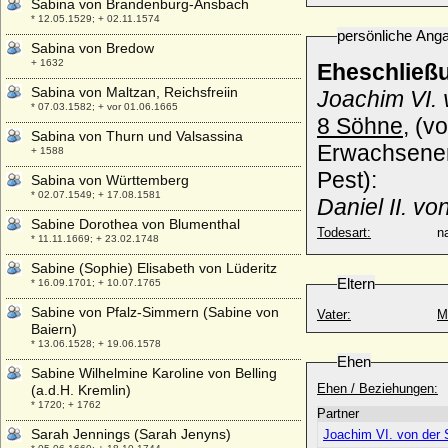
Sabina von Brandenburg-Ansbach
* 12.05.1529; + 02.11.1574
persönliche Ang
Sabina von Bredow
+ 1632
Eheschließ
Sabina von Maltzan, Reichsfreiin
Joachim VI. 
* 07.03.1582; + vor 01.06.1665
8 Söhne,
(vo
Sabina von Thurn und Valsassina
Erwachsenena
+ 1588
Pest):
Sabina von Württemberg
* 02.07.1549; + 17.08.1581
Daniel II. v
Sabine Dorothea von Blumenthal
Todesart:
na
* 11.11.1669; + 23.02.1748
Sabine (Sophie) Elisabeth von Lüderitz
Eltern
* 16.09.1701; + 10.07.1765
Sabine von Pfalz-Simmern (Sabine von
Vater:
M
Baiern)
* 13.06.1528; + 19.06.1578
Ehen
Sabine Wilhelmine Karoline von Belling
Ehen / Beziehungen:
(a.d.H. Kremlin)
* 1720; + 1762
Partner
Sarah Jennings (Sarah Jenyns)
Joachim VI. von der 