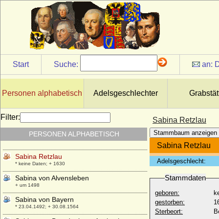
Start
Suche:
an:
D
Personen alphabetisch
Adelsgeschlechter
Grabstät
Sabina Catharina von Ostfriesland
Filter:
Sabina Retzlau
* 11.08.1582; + 31.05.1618
Stammbaum anzeigen
PERSONEN ALPHABETISCH
Sabina Clara von Schlabrendorff
* 12.07.1663; + 01.09.1733
Sabina Retzlau
Sabina Retzlau
Adelsgeschlecht:
* keine Daten; + 1630
Stammdaten
Sabina von Alvensleben
+ um 1498
geboren:
k
Sabina von Bayern
gestorben:
1
* 23.04.1492; + 30.08.1564
Sterbeort:
Be