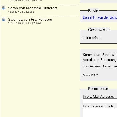
* 05.06.1660; + 18.10.1744
Sarah von Mansfeld-Hinterort
Kinder
* 1563; + 18.12.1591
Daniel II. von der Sch
Salomea von Frankenberg
* 03.07.1630; + 12.12.1678
Geschwister
Salomea von Polen (Salomea Polska)
* vor 1236; + nach 1265
keine erfasst
Salome Saburowa (Solomonija Saburowa)
* 1490; + 18.12.1542
Salome von Berg-Schelklingen
Kommentar:
Starb wie
* 1093; + 27.07.1144
historische Bedeutung
Salome von Czastolowicz
Tochter des Bürgermei
+ 26.02.1489
Docnr:
17125
Salome von Geldern-Zutphen
* unbekannt; + unbekannt
Salome von Hostaden-Wickrath
Kommentar
* unbekannt; + unbekannt
Ihre E-Mail-Adresse:
Salomea von Schlesien-Glogau
+ 1359
Information an mich:
Salomon Kiraly von Ungarn
* 1052; + 26.09.1087