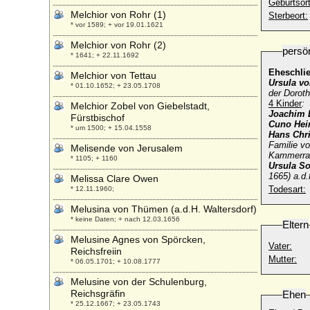
Geburtsort
Melchior von Rohr (1)
Sterbeort:
* vor 1589; + vor 19.01.1621
Melchior von Rohr (2)
persö
* 1641; + 22.11.1692
Eheschli
Melchior von Tettau
Ursula v
* 01.10.1652; + 23.05.1708
der Doroth
4 Kinder
:
Melchior Zobel von Giebelstadt,
Joachim E
Fürstbischof
Cuno Hein
* um 1500; + 15.04.1558
Hans Chri
Familie vo
Melisende von Jerusalem
Kammerra
* 1105; + 1160
Ursula So
1665) a.d
Melissa Clare Owen
Todesart:
* 12.11.1960;
Melusina von Thümen (a.d.H. Waltersdorf)
* keine Daten; + nach 12.03.1656
Eltern
Melusine Agnes von Spörcken,
Vater:
Reichsfreiin
Mutter:
* 06.05.1701; + 10.08.1777
Melusine von der Schulenburg,
Reichsgräfin
Ehen
* 25.12.1667; + 23.05.1743