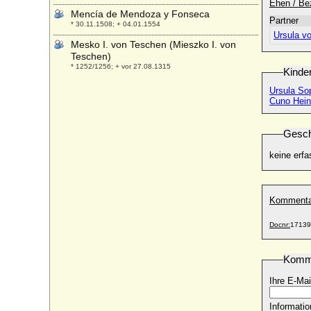
Ehen / Be
Mencía de Mendoza y Fonseca
Partner
* 30.11.1508; + 04.01.1554
Ursula v
Mesko I. von Teschen (Mieszko I. von
Teschen)
* 1252/1256; + vor 27.08.1315
Kinde
Metta von Pogwisch (Mette von Pogwisch)
Ursula Sop
* keine Daten; + nach 1513
Cuno Heinr
Mette-Marit Tjessem Hoiby
* 19.08.1973;
Gesch
Micaela Cousino y Quinones de Leon
keine erfa
* 30.04.1938;
Micaela von Preußen
* 05.03.1967;
Kommenta
Michael Biron von Curland
* 20.01.1944;
Docnr:
17139
Michael Czekélius von Rosenfeld
* 1680; + 14.10.1770
Komm
Michael I. von Rumänien
Ihre E-Mai
* 25.10.1921;
Michael I. von Seinsheim (Michael II. von
Informatio