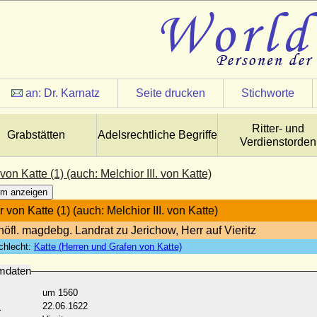
an:
Dr. Karnatz
Seite drucken
Stichworte
Ritter- und
Grabstätten
Adelsrechtliche Begriffe
Verdienstorden
von Katte (1) (auch: Melchior III. von Katte)
m anzeigen
 von Katte (1) (auch: Melchior III. von Katte)
höfl. magdebg. Landrat zu Jerichow, Herr auf Vieritz
chlecht:
Katte (Herren und Grafen von Katte)
mdaten
um 1560
:
22.06.1622