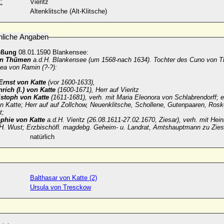
:
Vieritz
Altenklitsche (Alt-Klitsche)
nliche Angaben
eßung
08.01.1590 Blankensee:
on Thümen
a.d.H. Blankensee (um 1568-nach 1634). Tochter des Cuno von 
ea von Ramin (?-?):
rnst von Katte
(vor 1600-1633),
rich (I.) von Katte
(1600-1671), Herr auf Vieritz
stoph von Katte
(1611-1681), verh. mit Maria Eleonora von Schlabrendorff; 
n Katte; Herr auf auf Zollchow, Neuenklitsche, Schollene, Gutenpaaren, Rosk
t;
phie von Katte
a.d.H. Vieritz (26.08.1611-27.02.1670, Ziesar), verh. mit Hein
.H. Wust; Erzbischöfl. magdebg. Geheim- u. Landrat, Amtshauptmann zu Ziesa
natürlich
Balthasar von Katte (2)
Ursula von Tresckow