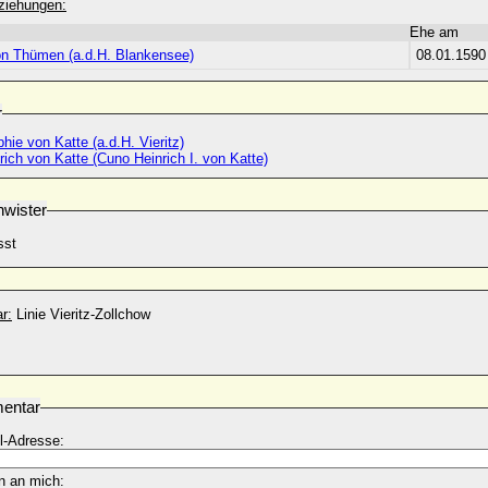
ziehungen:
Ehe am
on Thümen (a.d.H. Blankensee)
08.01.1590
r
hie von Katte (a.d.H. Vieritz)
ich von Katte (Cuno Heinrich I. von Katte)
wister
sst
r:
Linie Vieritz-Zollchow
entar
l-Adresse:
n an mich: