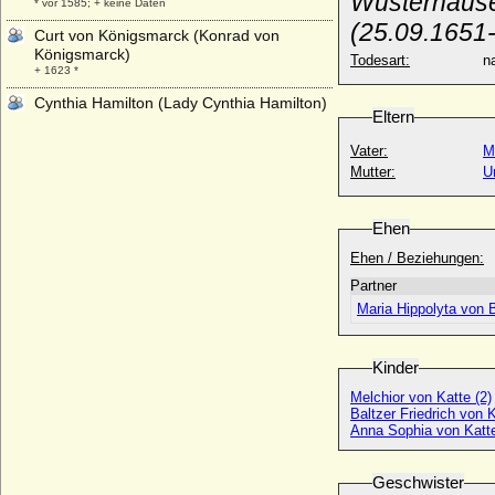
Wusterhausen
* vor 1585; + keine Daten
(25.09.1651
Curt von Königsmarck (Konrad von
Königsmarck)
Todesart:
na
+ 1623 *
Cynthia Hamilton (Lady Cynthia Hamilton)
Eltern
Vater:
M
Mutter:
U
Ehen
Ehen / Beziehungen:
Partner
Maria Hippolyta von 
Kinder
Melchior von Katte (2)
Baltzer Friedrich von K
Anna Sophia von Katt
Geschwister