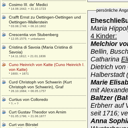
Cosimo III. de' Medici
* 14.08.1642; + 31.10.1723
persönliche Ang
Crafft Ernst zu Oettingen-Oettingen und
Eheschließ
Oettingen-Wallerstein
* 03.08.1748; + 06.10.1802
Maria Hippol
Crescentia von Stubenberg
4 Kinder:
* 12.05.1575; + unbekannt
Melchior vo
Cristina di Savoia (Maria Cristina di
Bellin, Busc
Savoia)
* 14.11.1812; + 21.01.1836
Catharina
El
Cuno Heinrich von Katte (Cuno Heinrich I.
Dietrich von
von Katte)
Halberstadt 
* 1600; + 1671
Marie Elisa
Curd Christoph von Schwerin (Kurt
Christoph von Schwerin), Graf
mit Alexande
* 26.10.1684; + 06.05.1757
Baltzer (Bal
Curtius von Colloredo
Erbherr auf V
* ?; + ?
seit 1716; v
Curt Gustav Theodor von Arnim
* 01.05.1796; + 21.06.1877
Anna Sophi
Curt von Börstel