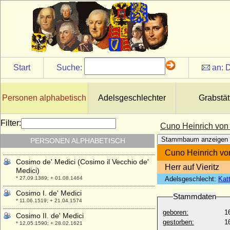
* 10.07.1606; + 20.02.1664
Corinna Krönlein (Corinna Prinzessin von
Anhalt)
* 19.08.1961;
Cornelia Jacobine von Steengracht
* 15.06.1752; + 17.04.1821
Start
Suche:
an:
D
Cornelie-Cecile von Preußen
* 30.01.1978;
Cornelie de la Riviere d'Arschot
Personen alphabetisch
Adelsgeschlechter
Grabstät
* ?; + ?
Cornelie von Schwerin
Filter:
* 30.10.1946;
Cuno Heinrich von 
Cornelius von Perponcher-Sedlnitzky, Graf
Stammbaum anzeigen
PERSONEN ALPHABETISCH
* 03.05.1733; + 27.10.1776
Cuno Heinrich von
Cosimo de' Medici (Cosimo il Vecchio de'
Herr auf Vieritz
Medici)
* 27.09.1389; + 01.08.1464
Adelsgeschlecht:
Kat
Cosimo I. de' Medici
Stammdaten
* 11.06.1519; + 21.04.1574
geboren:
1
Cosimo II. de' Medici
gestorben:
1
* 12.05.1590; + 28.02.1621