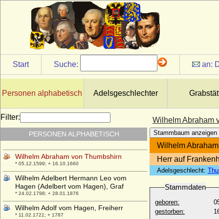
Wigerich (Widericus, Windericus,
Widiacus) Graf im Bidgau
* um 870; + vor 922
Wiguleus I. von Weichs an der Glon, Ritter
* um 1425; + 1492
Wiktoria Ostrorog (Wiktoria Ostrogska)
Start
Suche:
an:
D
+ unbekannt
Wilhelm (I.) von Württemberg-Urach
* 06.07.1810; + 16.07.1869
Personen alphabetisch
Adelsgeschlechter
Grabstät
Wilhelm (II.) von Württemberg-Urach
(Mindaugas II.)
Filter:
Wilhelm Abraham 
* 03.03.1864; + 24.03.1928
Stammbaum anzeigen
PERSONEN ALPHABETISCH
Wilhelm (III.) von Württemberg-Urach
* 27.09.1897; + 08.08.1957
Wilhelm Abraham
Wilhelm Abraham von Thumbshirn
Herr auf Franken
* 05.12.1599; + 16.10.1660
Adelsgeschlecht:
Thu
Wilhelm Adelbert Hermann Leo vom
Hagen (Adelbert vom Hagen), Graf
Stammdaten
* 24.02.1798; + 28.01.1876
geboren:
0
Wilhelm Adolf vom Hagen, Freiherr
gestorben:
1
* 11.02.1721; + 1787