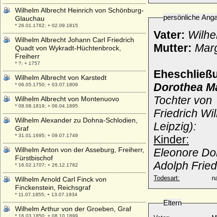
Wilhelm Albrecht Heinrich von Schönburg-
persönliche Ang
Glauchau
* 26.01.1762; + 02.09.1815
Vater:
Wilhe
Wilhelm Albrecht Johann Carl Friedrich
Mutter:
Marg
Quadt von Wykradt-Hüchtenbrock,
Freiherr
* ?; + 1757
Eheschließ
Wilhelm Albrecht von Karstedt
Dorothea Ma
* 06.05.1750; + 03.07.1809
Tochter von
Wilhelm Albrecht von Montenuovo
* 08.08.1819; + 06.04.1895
Friedrich Wi
Wilhelm Alexander zu Dohna-Schlodien,
Leipzig):
Graf
* 31.01.1695; + 09.07.1749
Kinder:
Wilhelm Anton von der Asseburg, Freiherr,
Eleonore Do
Fürstbischof
Adolph Frie
* 16.02.1707; + 26.12.1782
Todesart:
na
Wilhelm Arnold Carl Finck von
Finckenstein, Reichsgraf
* 11.07.1855; + 13.07.1934
Eltern
Wilhelm Arthur von der Groeben, Graf
* 16.03.1850; + 08.10.1899