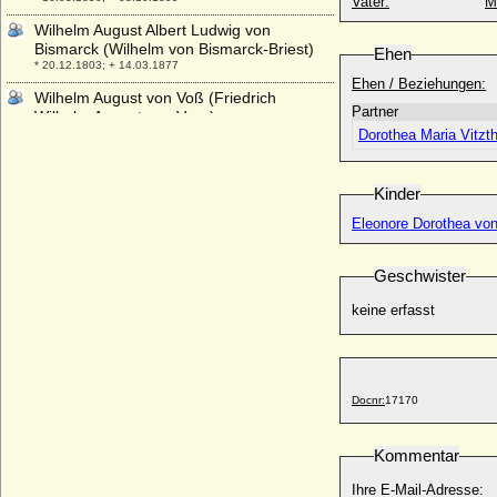
Vater:
M
Wilhelm August Albert Ludwig von
Bismarck (Wilhelm von Bismarck-Briest)
Ehen
* 20.12.1803; + 14.03.1877
Ehen / Beziehungen:
Wilhelm August von Voß (Friedrich
Partner
Wilhelm August von Voss)
* 29.03.1753; + 27.09.1779
Dorothea Maria Vitzt
Wilhelm Bernhard von der Goltz, Graf
* 06.10.1736; + 06.02.1795
Kinder
Wilhelm Carl Gustav Malte von Wylich u.
Eleonore Dorothea vo
Lottum (Wilhelm Malte II. Fürst zu Putbus)
* 16.04.1833; + 18.04.1907
Geschwister
Wilhelm Christian Karl zu Solms-Braunfels,
Fürst
keine erfasst
* 09.01.1759; + 20.03.1837
Wilhelm Christoph von Diede zum
Fürstenstein
* 1732; + 1807
Docnr:
17170
Wilhelm Christoph von Hessen-Homburg
* 13.11.1625; + 27.08.1681
Kommentar
Wilhelm der Ältere von Waldburg-
Trauchburg
Ihre E-Mail-Adresse: