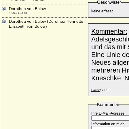
* 08.07.1596; + 01.09.1643
Geschwister
Dorothea von Bülow
keine erfasst
+ 05.01.1678
Dorothea von Bülow (Dorothea Henriette
Elisabeth von Bülow)
Kommentar:
* 1796; + 20.05.1824
Adelsgeschl
Dorothea von Buggenhagen
* ?; + vor 18.02.1584
und das mit 
Dorothea von Dänemark
Eine Linie d
* 01.08.1504; + 11.04.1547
Neues allge
Dorothea von Dänemark
mehreren His
* 10.11.1520; + 31.05.1580
Kneschke. Ne
Dorothea von Dänemark
* 1528; + 11.11.1575
Dorothea von Dänemark
Docnr:
17173
* 29.08.1546; + 16.01.1617
Dorothea von der Lühe
Kommentar
* nicht bekannt; + nicht bekannt
Ihre E-Mail-Adresse:
Dorothea von der Schulenburg
* 06.10.1600; + 24.03.1655
Information an mich:
Dorothea von Elditten