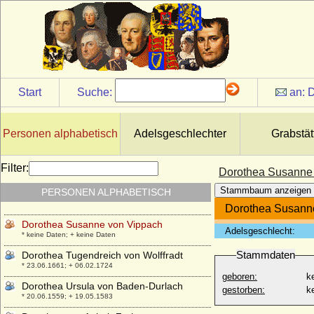
Dorothea Sophie von Moltzan
* 21.08.1660; + 15.03.1685
Dorothea Sophie von Wartensleben,
Gräfin
* 13.11.1684; + 05.11.1707
Dorothea Sophia zu Solms-Hohensolms
Start
Suche:
an:
D
* 17.10.1595; + 08.01.1660
Dorothea Sophie von der Pfalz-Neuburg
* 05.07.1670; + 15.09.1748
Personen alphabetisch
Adelsgeschlechter
Grabstät
Dorothea Sophie von Holstein (Dorthe
Sophie von Holstein)
Filter:
Dorothea Susanne
* 15.10.1713; + 09.07.1766
Stammbaum anzeigen
PERSONEN ALPHABETISCH
Dorothea Susanne von der Pfalz
* 30.11.1544; + 08.04.1592
Dorothea Susann
Dorothea Susanne von Vippach
Adelsgeschlecht:
* keine Daten; + keine Daten
Stammdaten
Dorothea Tugendreich von Wolffradt
* 23.06.1661; + 06.02.1724
geboren:
k
Dorothea Ursula von Baden-Durlach
gestorben:
k
* 20.06.1559; + 19.05.1583