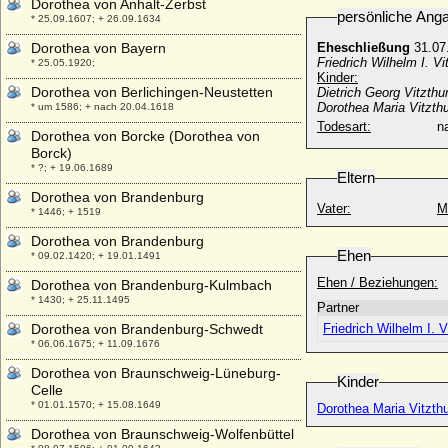
Dorothea von Anhalt-Zerbst
persönliche Ang
* 25.09.1607; + 26.09.1634
Dorothea von Bayern
Eheschließung
31.07.
Friedrich Wilhelm I. V
* 25.05.1920;
Kinder:
Dorothea von Berlichingen-Neustetten
Dietrich Georg Vitzth
Dorothea Maria Vitzth
* um 1586; + nach 20.04.1618
Todesart:
na
Dorothea von Borcke (Dorothea von
Borck)
* ?; + 19.06.1689
Eltern
Dorothea von Brandenburg
Vater:
M
* 1446; + 1519
Dorothea von Brandenburg
Ehen
* 09.02.1420; + 19.01.1491
Ehen / Beziehungen:
Dorothea von Brandenburg-Kulmbach
* 1430; + 25.11.1495
Partner
Dorothea von Brandenburg-Schwedt
Friedrich Wilhelm I. 
* 06.06.1675; + 11.09.1676
Dorothea von Braunschweig-Lüneburg-
Kinder
Celle
* 01.01.1570; + 15.08.1649
Dorothea Maria Vitzt
Dorothea von Braunschweig-Wolfenbüttel