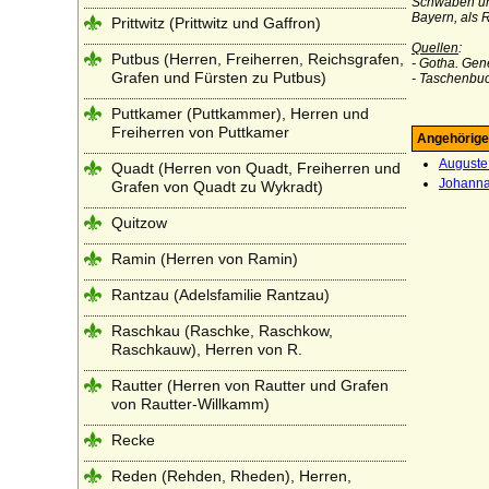
Schwaben un
Bayern, als 
Prittwitz (Prittwitz und Gaffron)
Quellen
:
Putbus (Herren, Freiherren, Reichsgrafen,
- Gotha. Gen
Grafen und Fürsten zu Putbus)
- Taschenbuc
Puttkamer (Puttkammer), Herren und
Freiherren von Puttkamer
Angehörige
Auguste
Quadt (Herren von Quadt, Freiherren und
Johanna
Grafen von Quadt zu Wykradt)
Quitzow
Ramin (Herren von Ramin)
Rantzau (Adelsfamilie Rantzau)
Raschkau (Raschke, Raschkow,
Raschkauw), Herren von R.
Rautter (Herren von Rautter und Grafen
von Rautter-Willkamm)
Recke
Reden (Rehden, Rheden), Herren,