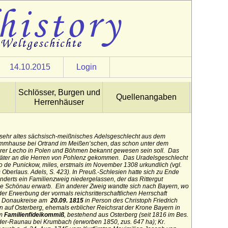
14.10.2015
Login
Schlösser, Burgen und
Quellenangaben
Herrenhäuser
n sehr altes sächsisch-meißnisches Adelsgeschlecht aus dem
mmhause bei Ortrand im Meißen’schen, das schon unter dem
hrer Lecho in Polen und Böhmen bekannt gewesen sein soll. Das
später an die Herren von Pohlenz gekommen. Das Uradelsgeschlecht
go de Punickow, miles, erstmals im November 1308 urkundlich (vgl.
Oberlaus. Adels, S. 423). In Preuß.-Schlesien hatte sich zu Ende
nderts ein Familienzweig niedergelassen, der das Rittergut
se Schönau erwarb. Ein anderer Zweig wandte sich nach Bayern, wo
der Erwerbung der vormals reichsritterschaftlichen Herrschaft
rn Donaukreise am
20.09. 1815
in Person des Christoph Friedrich
n auf Osterberg, ehemals erblicher Reichsrat der Krone Bayern in
em
Familienfideikommiß
, bestehend aus Osterberg (seit 1816 im Bes.
der-Raunau bei Krumbach (erworben 1850, zus. 647 ha); Kr.