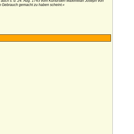
auch s. d. 24. Aug. 1745 vom Kurfürsten Maximilian Joseph von
nen Gebrauch gemacht zu haben scheint.«