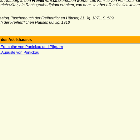
d Neuburg in den
Freiherrenstand
erhoben wurde. Die Familie von Ponickau hat 
Reichsvikar, ein Rechsgrafendiplom erhalten, von dem sie aber offensichtlich kei
ealog. Taschenbuch der Freiherrlichen Häuser, 21. Jg. 1871.
S. 509
h der Freiherrlichen Häuser, 60. Jg. 1910
 des Adelshauses
 Erdmuthe von Ponickau und Pilgram
 Auguste von Ponickau