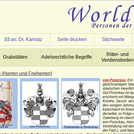
an:
Dr. Karnatz
Seite drucken
Stichworte
Ritter- und
Grabstätten
Adelsrechtliche Begriffe
Verdienstorden
 (Herren und Freiherren)
von Ponickau
: Ei
gleichnamigen Sta
slavischen Heerfü
Gut Ponickau ist 
erscheint mit Wite
Knothe, Gesch. des 
des vorigen Jahrhu
Ketschdorf im Krei
derselbe, in Folge 
Osterberg im obe
von Ponickau, Herr
Verbindung mit d
der Fam.), und Nie