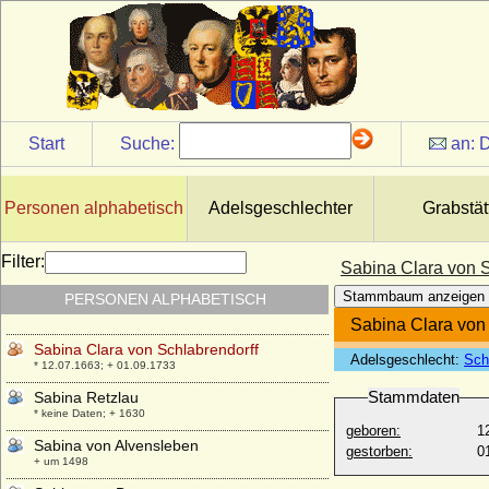
Start
Suche:
an:
D
Personen alphabetisch
Adelsgeschlechter
Grabstät
Filter:
Sabina Clara von S
Stammbaum anzeigen
PERSONEN ALPHABETISCH
Sabina Catharina von Ostfriesland
* 11.08.1582; + 31.05.1618
Sabina Clara von
Sabina Clara von Schlabrendorff
Adelsgeschlecht:
Sch
* 12.07.1663; + 01.09.1733
Stammdaten
Sabina Retzlau
* keine Daten; + 1630
geboren:
1
Sabina von Alvensleben
gestorben:
0
+ um 1498