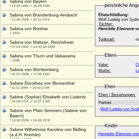
Sabina von Bayern
persönliche Ang
* 23.04.1492; + 30.08.1564
Sabina von Brandenburg-Ansbach
Eheschließung:
Wolf Ludwig von Sydow
* 12.05.1529; + 02.11.1574
Tochter:
Sabina von Bredow
Henriette Eleonore 
+ 1632
Todesart:
na
Sabina von Maltzan, Reichsfreiin
* 07.03.1582; + vor 01.06.1665
Eltern
Sabina von Thurn und Valsassina
+ 1588
Vater:
O
Sabina von Württemberg
Mutter:
L
* 02.07.1549; + 17.08.1581
Sabine Dorothea von Blumenthal
Ehen
* 11.11.1669; + 23.02.1748
Ehen / Beziehungen:
Sabine (Sophie) Elisabeth von Lüderitz
* 16.09.1701; + 10.07.1765
Partner
Wolf Ludwig von Syd
Sabine von Pfalz-Simmern (Sabine von
Baiern)
* 13.06.1528; + 19.06.1578
Kinder
Sabine Wilhelmine Karoline von Belling
Henriette Eleonore v
(a.d.H. Kremlin)