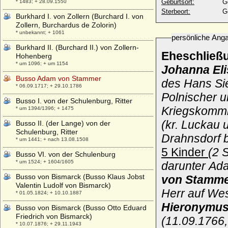
Geburtsort:
G
* 1483; + 28.09.1550
Sterbeort:
G
Burkhard I. von Zollern (Burchard I. von
Zollern, Burchardus de Zolorin)
* unbekannt; + 1061
persönliche Ang
Burkhard II. (Burchard II.) von Zollern-
Eheschließ
Hohenberg
* um 1096; + um 1154
Johanna El
Busso Adam von Stammer
des Hans Si
* 06.09.1717; + 29.10.1786
Polnischer u
Busso I. von der Schulenburg, Ritter
Kriegskommis
* um 1394/1396; + 1475
(kr. Luckau 
Busso II. (der Lange) von der
Schulenburg, Ritter
Drahnsdorf b
* um 1441; + nach 13.08.1508
5 Kinder
(2 
Busso VI. von der Schulenburg
* um 1524; + 1604/1605
darunter Ad
Busso von Bismarck (Busso Klaus Jobst
von Stamm
Valentin Ludolf von Bismarck)
Herr auf We
* 01.05.1824; + 10.10.1887
Hieronymus 
Busso von Bismarck (Busso Otto Eduard
Friedrich von Bismarck)
(11.09.1766,
* 10.07.1876; + 29.11.1943