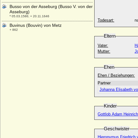
Busso von der Asseburg (Busso V. von der
Asseburg)
* 05.03.1586; + 20.11.1646
Todesart:
na
Buvinus (Bouvin) von Metz
+ 862
Eltern
Vater:
H
Mutter:
J
Ehen
Ehen / Beziehungen:
Partner
Johanna Elisabeth v
Kinder
Gottlob Adam Heinric
Geschwister
Hieronymus Friedrich