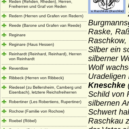
Reden (Rehden, Rheden), Herren,
Freiherren und Graf von Reden
Redern (Herren und Grafen von Redern)
Burgmannsg
Reede (Barone und Grafen van Reede)
Raske, Raß
Reginare
Raschkow, 
Reginare (Haus Hessen)
Silber ein s
Reinhardt (Reinhard, Reinhard), Herren
silberner W
von Reinhardt
Wolf wachs
Reventlow
Uradeligen 
Ribbeck (Herren von Ribbeck)
Kneschke
(
Riedesel (zu Bellersheim, Camberg und
Eisenbach), letztere Reichsfreiherren
Schild von 
silbernen A
Robertiner (Les Robertiens, Rupertiner)
Schwert hal
Rochow (Familie von Rochow)
Raschkau z
Roebel (Röbel)