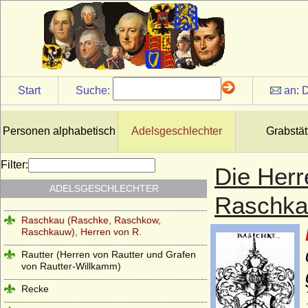
Premysliden
Prittwitz (Prittwitz und Gaffron)
Putbus (Herren, Freiherren, Reichsgrafen,
Grafen und Fürsten zu Putbus)
Puttkamer (Puttkammer), Herren und
Start
Suche:
an:
D
Freiherren von Puttkamer
Quadt (Herren von Quadt, Freiherren und
Grafen von Quadt zu Wykradt)
Personen alphabetisch
Adelsgeschlechter
Grabstät
Quitzow
Filter:
Die Her
Ramin (Herren von Ramin)
ADELSGESCHLECHTER
Rantzau (Adelsfamilie Rantzau)
Raschka
Raschkau (Raschke, Raschkow,
Raschkauw), Herren von R.
Rautter (Herren von Rautter und Grafen
von Rautter-Willkamm)
Recke