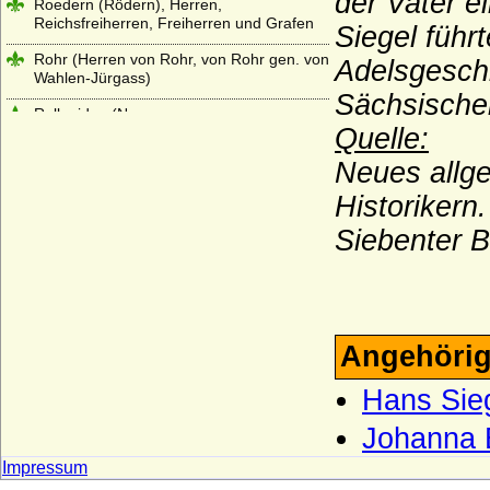
der Vater e
Roedern (Rödern), Herren,
Reichsfreiherren, Freiherren und Grafen
Siegel führ
Rohr (Herren von Rohr, von Rohr gen. von
Adelsgesch
Wahlen-Jürgass)
Sächsischen
Rolloniden (Normannen,
Quelle:
Anglonormannen)
Neues allg
Romanow
Historikern
Romanow-Holstein-Gottorp
Siebenter B
Rosenberg (tschechisch Ro?mberkové)
Rosenkrantz (Rosencrantz)
Rottal (tschechisch: hrabì z Rottalu)
Rüchel (Herren von Rüchel)
Angehörig
Rurikiden
Hans Sie
Saldern (Herren von Saldern, Grafen von
Johanna 
Saldern-Ahlimb-Ringenwalde)
Impressum
Salier