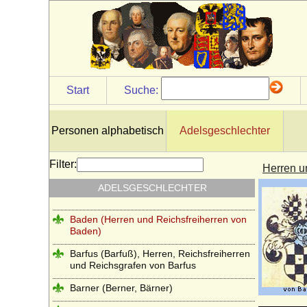
Arnim
Arpaden
Ascheberg (Herren, Freiherren und
Grafen von Ascheberg)
Start
Suche:
Askanier
Asseburg (Herren, Freiherren und Grafen
von der Asseburg)
Personen alphabetisch
Adelsgeschlechter
Babenberger (Fränkische Babenberger,
Ältere Babenberger, Popponen)
Filter:
Herren u
Babenberger (Jüngere Babenberger,
ADELSGESCHLECHTER
Österreichische Babenberger)
Baden (Herren und Reichsfreiherren von
Baden)
Barfus (Barfuß), Herren, Reichsfreiherren
und Reichsgrafen von Barfus
Barner (Berner, Bärner)