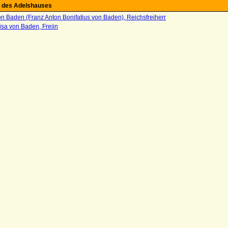
 des Adelshauses
n Baden (Franz Anton Bonifatius von Baden), Reichsfreiherr
isa von Baden, Freiin