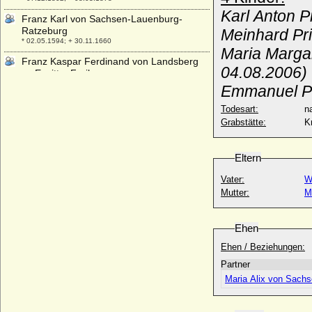
Karl Anton P
Franz Karl von Sachsen-Lauenburg-
Ratzeburg
Meinhard Pr
* 02.05.1594; + 30.11.1660
Maria Margar
Franz Kaspar Ferdinand von Landsberg
04.08.2006)
zu Erwitte, Freiherr
* 02.03.1670; + 30.09.1748
Emmanuel Pr
Franz Ludwig von Erthal, Fürstbischof
Todesart:
na
* 16.09.1730; + 14.02.1795
Grabstätte:
K
Franz Ludwig von Hatzfeld-Werther-
Schönstein, Graf, Fürst
Eltern
* 23.11.1756; + 03.02.1827
Franz Ludwig von Waldburg zu Wolfegg
Vater:
W
und Waldsee, Fürst
Mutter:
M
* 25.08.1892; + 01.05.1989
Franz Maximilian von Mansfeld-Vorderort-
Ehen
Bornstedt
* 22.11.1639; + 12.09.1692
Ehen / Beziehungen:
Franz Otto Kleist von Bornstedt
Partner
* 28.08.1771; + 11.01.1825
Maria Alix von Sach
Franz Otto von Braunschweig-Lüneburg-
Celle