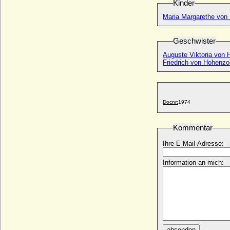
Kinder
* 20.06.1530; + 29.04.1559
Franz Otto von und zu Weichs zu
Maria Margarethe von 
Körtlinghausen, Reichsfreiherr
* um 1675; + 1738
Geschwister
Franz Paul Ludolf Adalbert von Bismarck
Auguste Viktoria von 
(Adalbert von Bismarck)
Friedrich von Hohenzol
* 01.02.1903; + 25.08.1976
Franz Salvator von Österreich-Toskana
* 21.08.1866; + 20.04.1939
Franz Sylvius Pückler von Groditz, Graf
Docnr:
1974
* 18.04.1691; + 14.08.1754
Franz Ulrich Kinsky von Wchinitz und
Kommentar
Tettau, Fürst
* 07.10.1936; + 02.04.2009
Ihre E-Mail-Adresse:
Franz Ulrich von Kleist, königl.-preuß.
Information an mich:
Generalleutnant
* 02.02.1686; + 13.01.1757
Franz V. von Österreich-Este
* 01.06.1819; + 20.11.1875
Franz von Auersperg, Prinz
* 08.04.1887; + 10.05.1953
absenden