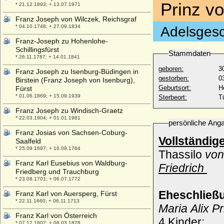
Prinz v
* 21.12.1893; + 13.07.1971
Franz Joseph von Wilczek, Reichsgraf
* 04.10.1748; + 27.09.1834
Adelsgesc
Franz-Joseph zu Hohenlohe-
Schillingsfürst
Stammdaten
* 26.11.1787; + 14.01.1841
geboren:
3
Franz Joseph zu Isenburg-Büdingen in
gestorben:
0
Birstein (Franz Joseph von Isenburg),
Geburtsort:
H
Fürst
* 01.06.1869; + 15.09.1939
Sterbeort:
T
Franz Joseph zu Windisch-Graetz
* 22.03.1904; + 01.01.1981
persönliche Ang
Franz Josias von Sachsen-Coburg-
Vollständig
Saalfeld
* 25.09.1697; + 16.09.1764
Thassilo
von
Franz Karl Eusebius von Waldburg-
Friedrich
Friedberg und Trauchburg
* 23.08.1701; + 06.07.1772
Eheschließ
Franz Karl von Auersperg, Fürst
* 22.11.1660; + 06.11.1713
Maria Alix P
Franz Karl von Österreich
4 Kinder:
* 07.12.1802; + 08.03.1878