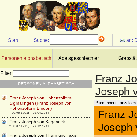
Tettau, Fürst
* 11.10.1726; + 23.09.1752
Franz Joseph Kinsky von Wchinitz und
Tettau, Graf
* 12.10.1768; + 04.01.1843
Franz Joseph von Auersperg, Fürst
* 20.10.1856; + 19.11.1938
Start
Suche:
an:
D
Franz Joseph von Battenberg
* 24.09.1861; + 31.07.1924
Personen alphabetisch
Adelsgeschlechter
Grabstät
Franz Joseph von Dietrichstein zu
Nikolsburg, Fürst
* 28.04.1767; + 08.07.1854
Filter:
Franz Jo
Franz Joseph von Hohenzollern-
PERSONEN ALPHABETISCH
Sigmaringen
Joseph 
* 15.03.1926;
Franz Joseph von Hohenzollern-
Sigmaringen (Franz Joseph von
Stammbaum anzeigen
Hohenzollern-Emden)
Franz J
* 30.08.1891; + 03.04.1964
Franz Joseph von Kageneck
Joseph 
* 08.07.1915; + 29.12.1941
Franz Joseph von Thurn und Taxis