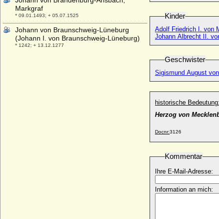
Johann von Brandenburg-Ansbach,
Markgraf
Kinder
* 09.01.1493; + 05.07.1525
Adolf Friedrich I. vo
Johann von Braunschweig-Lüneburg
Johann Albrecht II. v
(Johann I. von Braunschweig-Lüneburg)
* 1242; + 13.12.1277
Geschwister
Johann von Brienne (Jean de Brienne de
Jerusalem)
Sigismund August von
* um 1169 (1174); + 23.03.1237
Johann von Buddenbrock (1)
* 1624; + 03.11.1677
historische Bedeutung
Johann von Buddenbrock (2), Freiherr
Herzog von Mecklenb
* 25.09.1707; + 27.11.1781 (oder 17.11.1781)
Johann von Cleve (Johann I. Graf von
Docnr:
3126
Kleve)
* 1292 (1293); + 19.11.1368
Kommentar
Johann von der Asseburg (Johann VIII.
von der Asseburg, Hans von der
Ihre E-Mail-Adresse:
Asseburg)
* 1503 (?); + 17.05.1567
Information an mich:
Johann von der Asseburg (Johann X. von
der Asseburg)
* 23.07.1576; + 19.07.1611