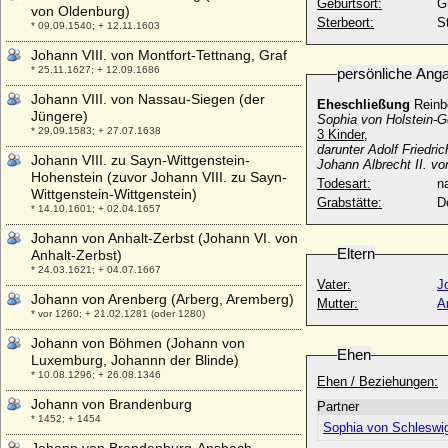
Geburtsort:
G
von Oldenburg)
Sterbeort:
S
* 09.09.1540; + 12.11.1603
Johann VIII. von Montfort-Tettnang, Graf
* 25.11.1627; + 12.09.1686
persönliche Ang
Johann VIII. von Nassau-Siegen (der
Eheschließung
Reinb
Jüngere)
Sophia von Holstein-G
* 29.09.1583; + 27.07.1638
3 Kinder,
darunter Adolf Friedr
Johann VIII. zu Sayn-Wittgenstein-
Johann Albrecht II. v
Hohenstein (zuvor Johann VIII. zu Sayn-
Todesart:
na
Wittgenstein-Wittgenstein)
Grabstätte:
D
* 14.10.1601; + 02.04.1657
Johann von Anhalt-Zerbst (Johann VI. von
Eltern
Anhalt-Zerbst)
* 24.03.1621; + 04.07.1667
Vater:
J
Johann von Arenberg (Arberg, Aremberg)
Mutter:
A
* vor 1260; + 21.02.1281 (oder 1280)
Johann von Böhmen (Johann von
Ehen
Luxemburg, Johannn der Blinde)
* 10.08.1296; + 26.08.1346
Ehen / Beziehungen:
Johann von Brandenburg
Partner
* 1452; + 1454
Sophia von Schleswig