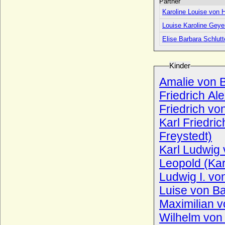
Partner
* 15.08.1730; + 17.10.1789
Karoline Louise von
Karl Georg zu Solms-Laubach
Louise Karoline Geye
* 01.12.1963;
Elise Barbara Schlutt
Karl Gero von Urach
* 19.08.1899; + 15.08.1981
Kinder
Karl Gotthelf von Hoym, Reichsgraf
* 19.02.1715; + 26.03.1748
Amalie von 
Karl Gottlieb I. Amadeus von Windisch-
Friedrich A
Graetz, Graf
* 13.03.1630; + 25.12.1695
Friedrich v
Karl Gustav I. von Maltzahn
Karl Friedri
* 08.07.1663; + 16.04.1713
Freystedt)
Karl Gustav II. von Maltzahn, Freiherr
Karl Ludwig 
* 19.08.1735; + 07.01.1818
Leopold (Kar
Karl Gustav Rulof von Bismarck (Rule von
Bismarck)
Ludwig I. v
* 26.03.1869; + 14.11.1947
Luise von Ba
Karl Gustav von Baden-Durlach
Maximilian v
* 27.09.1648; + 24.10.1703
Wilhelm von
Karl Gustav von Beust, Freiherr
* 15.12.1777; + 05.05.1856