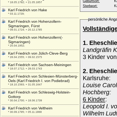
Geburtsort:
K
* 18.05.1782; + 21.05.1857
Sterbeort:
K
Karl Friedrich von Hake
* 03.11.1729;
persönliche Ang
Karl Friedrich von Hohenzollern-
Sigmaringen, Fürst
Vollständig
* 09.01.1724; + 20.12.1785
Karl Friedrich von Hohenzollern(-
1. Eheschli
Sigmaringen)
* 20.04.1952;
Landgräfin 
Karl Friedrich von Jülich-Cleve-Berg
3 Kinder von
* 28.04.1555; + 09.02.1575
Karl Friedrich von Sachsen-Meiningen
* 18.07.1712; + 28.03.1743
2. Eheschli
Karl Friedrich von Schlesien-Münsterberg-
Karlsruhe:
Oels (Karl Friedrich I. von Podiebrad)
Louise Carol
* 18.10.1593; + 31.05.1647
Hochberg:
Karl Friedrich von Schleswig-Holstein-
Gottorp
6 Kinder
:
* 30.04.1700; + 18.06.1739
Leopold I. v
Karl Friedrich von Veltheim
Wilhelm Lud
* 30.09.1795; + 05.11.1868