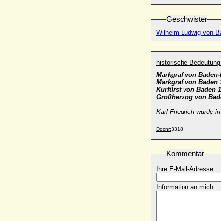
Karl Gustav von Roedern, Graf
Geschwister
* 12.09.1692; + 28.08.1778
Wilhelm Ludwig von B
Karl Hartwig von Plessen
* 1741; + 08.11.1807
Karl Heinrich Ferdinand von Röder (Carl
historische Bedeutung
von Roeder)
* 1787; + 1856
Markgraf von Baden-
Markgraf von Baden 
Karl Heinrich Friedrich Oliver von
Kurfürst von Baden 
Beaulieu-Marconnay
Großherzog von Bad
* 05.09.1811; + 08.04.1889
Karl Friedrich wurde i
Karl Heinrich Julius von Ostau (Heinrich
von Ostau), Generalmajor
Docnr:
3318
* 01.03.1790; + 11.07.1872
Karl Heinrich Kuno von Larisch, General
Kommentar
* 02.08.1824; + 03.10.1903
Karl Heinrich Ludwig von Bassewitz-
Ihre E-Mail-Adresse:
Levetzow, Graf
* 03.03.1855; + 23.02.1921
Information an mich:
Karl Heinrich Ludwig von Ingersleben
* 11.08.1753; + 13.05.1831
Karl Heinrich von Bülow