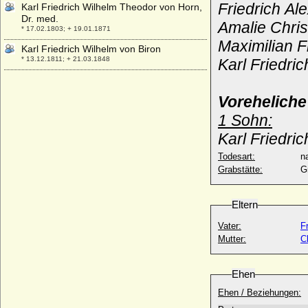
Friedrich Al
Karl Friedrich Wilhelm Theodor von Horn,
Dr. med.
Amalie Chris
* 17.02.1803; + 19.01.1871
Maximilian F
Karl Friedrich Wilhelm von Biron
* 13.12.1811; + 21.03.1848
Karl Friedri
Karl Friedrich Wilhelm von Sayn-
Wittgenstein-Hohenstein, Graf
Vorehelich
* 29.01.1708; + 09.06.1756
1 Sohn:
Karl Gabriel Heinrich von Malortie
(Charles Gabriel de Malortie)
Karl Friedri
* 02.12.1734; + 04.04.1798
Todesart:
na
Karl Georg Albrecht Ernst von Hake
Grabstätte:
G
* 08.08.1769; + 19.05.1835
Karl Georg August von Braunschweig-
Eltern
Wolfenbüttel
* 08.02.1766; + 20.09.1806
Vater:
F
Karl Georg Friedrich von Flemming,
Mutter:
C
Reichsgraf
* 17.11.1705; + 19.08.1767
Ehen
Karl Georg Heinrich von Hoym, Graf
* 20.08.1739; + 22.10.1807
Ehen / Beziehungen:
Karl Georg Lebrecht von Anhalt-Köthen