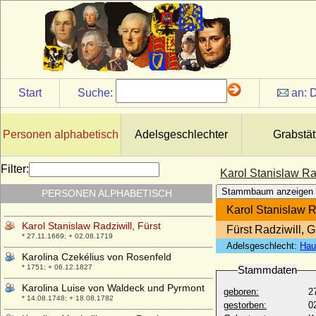
Solms-Hohensolms-Lich), Fürst
* 01.08.1803; + 10.10.1824
Karl zu Solms-Hohensolms-Lich, Fürst
* 27.06.1866; + 26.07.1920
Karl zur Lippe-Biesterfeld, Graf
* 02.11.1735; + 19.11.1810
Start
Suche:
an:
D
Karlmann (Pippin von Italien)
* 777; + 08.07.810
Karlmann von Bayern (König Karlmann)
Personen alphabetisch
Adelsgeschlechter
Grabstät
* um 830; + 22.09.880
Karlmann von Frankreich (Karlmann II.)
Filter:
Karol Stanislaw Rad
* 866; + 06.12.884
Stammbaum anzeigen
PERSONEN ALPHABETISCH
Karol III. Stanislaw Radziwill
* 27.02.1734; + 11.11.1790
Karol Stanislaw R
Karol Stanislaw Radziwill, Fürst
Fürst Radziwill, 
* 27.11.1669; + 02.08.1719
Adelsgeschlecht:
Hau
Karolina Czekélius von Rosenfeld
* 1751; + 06.12.1827
Stammdaten
Karolina Luise von Waldeck und Pyrmont
geboren:
2
* 14.08.1748; + 18.08.1782
gestorben:
0