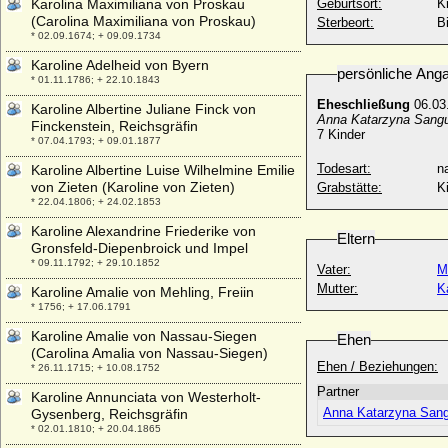
Karolina Maximiliana von Proskau
Geburtsort:
K
(Carolina Maximiliana von Proskau)
Sterbeort:
B
* 02.09.1674; + 09.09.1734
Karoline Adelheid von Byern
persönliche Ang
* 01.11.1786; + 22.10.1843
Eheschließung
06.03
Karoline Albertine Juliane Finck von
Anna Katarzyna Sang
Finckenstein, Reichsgräfin
7 Kinder
* 07.04.1793; + 09.01.1877
Todesart:
na
Karoline Albertine Luise Wilhelmine Emilie
von Zieten (Karoline von Zieten)
Grabstätte:
K
* 22.04.1806; + 24.02.1853
Karoline Alexandrine Friederike von
Eltern
Gronsfeld-Diepenbroick und Impel
* 09.11.1792; + 29.10.1852
Vater:
M
Mutter:
K
Karoline Amalie von Mehling, Freiin
* 1756; + 17.06.1791
Karoline Amalie von Nassau-Siegen
Ehen
(Carolina Amalia von Nassau-Siegen)
Ehen / Beziehungen:
* 26.11.1715; + 10.08.1752
Partner
Karoline Annunciata von Westerholt-
Anna Katarzyna San
Gysenberg, Reichsgräfin
* 02.01.1810; + 20.04.1865