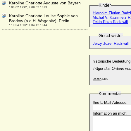
Karoline Charlotte Auguste von Bayern
Kinder
* 08.02.1792; + 09.02.1873
Hieronim Florian Radzi
Karoline Charlotte Louise Sophie von
Michal V. Kazimierz Ra
Bredow (a.d.H. Wagenitz), Freiin
Tekla Roza Radziwill
* 10.04.1802; + 04.12.1844
Karoline Christiane Juliane von Schirnding
Geschwister
* 26.10.1756; + nach 1815
Jerzy Jozef Radziwill
Karoline Christiane zu Löwenstein-
Wertheim-Virneburg, Gräfin
* 07.08.1719; + 06.04.1793
historische Bedeutung
Karoline Eleonore von Papstein
Träger des Ordens vo
* 08.02.1753; + 03.01.1837
Karoline Elisabeth von Enckevort
Docnr:
3392
* 18.08.1773; + 24.10.1797
Karoline Elisabeth zu Pfalz, Raugräfin
Kommentar
* 29.12.1659; + 07.07.1696
Ihre E-Mail-Adresse:
Karoline Ernestine Friederike von
Alvensleben
* 18.06.1766; + 09.03.1856
Information an mich:
Karoline Ernestine zu Erbach-Schönberg
* 20.08.1727; + 22.04.1796