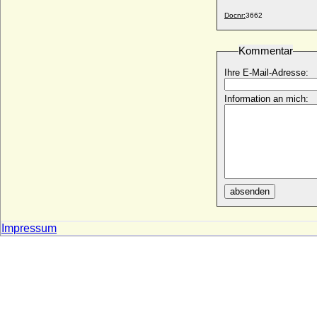
* 1483; + 14.08.1501
Docnr:
3662
Louis II. de Chatillon (Louis II. de Blois-
Chatillon)
Kommentar
+ 1372
Ihre E-Mail-Adresse:
Louis II. de La Tremouille
* 29.09.1460; + 24.02.1525
Information an mich:
Louis II. d'Orleans-Longueville
* 05.06.1510; + 09.06.1537
Louis II. von Bourbon (Bourbon-Conde)
* 08.09.1621; + 11.12.1686
Louis II. von Anjou (Ludwig II. von Anjou)
* 05.10.1377; + 29.04.1417
absenden
Louis II. von Monaco (Louis Honoré
Grimaldi)
* 12.07.1870; + 09.05.1949
Impressum
Louis III. de Bourbon-Montpensier (Louis
II. de Bourbon-Vendome)
* 10.06.1513; + 23.09.1582
Louis III. de Chatillon-Blois
* um 1360; + 25.07.1391
Louis III. von Anjou (Lodovico III. di Napoli)