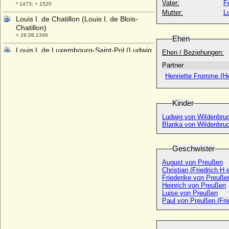
Vater:
F
* 1473; + 1520
Mutter:
L
Louis I. de Chatillon (Louis I. de Blois-
Chatillon)
+ 26.08.1346
Ehen
Louis I. de Luxembourg-Saint-Pol (Ludwig
Ehen / Beziehungen:
I. von Luxemburg)
Partner
* 1418; + 19.12.1475
Henriette Fromme (He
Louis I. von Bourbon (Louis I. de Bourbon-
Conde)
* 07.05.1530; + 13.03.1569
Kinder
Louis I. von Bourbon, der Hinkende (Louis
Ludwig von Wildenbruc
I. von Clermont)
Blanka von Wildenbruc
* 1279; + 29.01.1342
Louis I. von Orleans (Louis I. d'Orleans,
Geschwister
Ludwig I. von Orleans)
* 04.08.1703; + 04.02.1752
August von Preußen
Louis I. von Orleans (Ludwig von Orleans)
Friederike von Preuße
* 13.03.1371; + 23.11.1407
Heinrich von Preußen
Luise von Preußen
Louis II. de Bourbon (Ludwig II. von
Paul von Preußen (Fri
Bourbon)
* 04.08.1337; + 19.08.1410
Louis II. de Bourbon-Montpensier