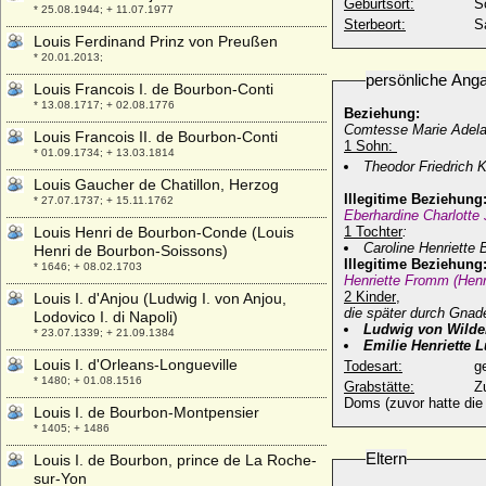
Geburtsort:
S
* 25.08.1944; + 11.07.1977
Sterbeort:
Sa
Louis Ferdinand Prinz von Preußen
* 20.01.2013;
persönliche Ang
Louis Francois I. de Bourbon-Conti
* 13.08.1717; + 02.08.1776
Beziehung:
Comtesse Marie Adela
Louis Francois II. de Bourbon-Conti
1 Sohn:
* 01.09.1734; + 13.03.1814
Theodor Friedrich K
Louis Gaucher de Chatillon, Herzog
Illegitime Beziehung
* 27.07.1737; + 15.11.1762
Eberhardine Charlotte 
Louis Henri de Bourbon-Conde (Louis
1 Tochter
:
Caroline Henriette B
Henri de Bourbon-Soissons)
Illegitime Beziehung
* 1646; + 08.02.1703
Henriette Fromm (Henr
2 Kinder
,
Louis I. d'Anjou (Ludwig I. von Anjou,
die später durch Gnad
Lodovico I. di Napoli)
Ludwig von Wild
* 23.07.1339; + 21.09.1384
Emilie Henriette 
Louis I. d'Orleans-Longueville
Todesart:
g
* 1480; + 01.08.1516
Grabstätte:
Z
Doms (zuvor hatte die
Louis I. de Bourbon-Montpensier
* 1405; + 1486
Eltern
Louis I. de Bourbon, prince de La Roche-
sur-Yon