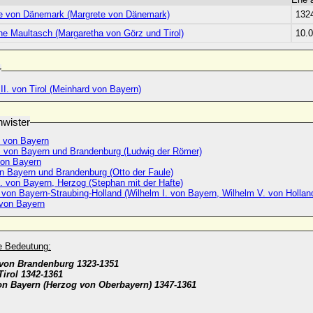
e von Dänemark (Margrete von Dänemark)
132
he Maultasch (Margaretha von Görz und Tirol)
10.
r
II. von Tirol (Meinhard von Bayern)
wister
. von Bayern
. von Bayern und Brandenburg (Ludwig der Römer)
von Bayern
on Bayern und Brandenburg (Otto der Faule)
. von Bayern, Herzog (Stephan mit der Hafte)
 von Bayern-Straubing-Holland (Wilhelm I. von Bayern, Wilhelm V. von Hollan
 von Bayern
he Bedeutung:
 von Brandenburg 1323-1351
Tirol 1342-1361
on Bayern (Herzog von Oberbayern) 1347-1361