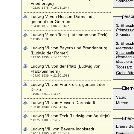
Sterbeort:
Friedfertige)
* 02.07.1478; + 16.03.1544
persö
Ludwig V. von Hessen-Darmstadt,
genannt der Getreue
1. Ehesc
* 24.09.1577; + 06.08.1626
Prinzessi
Ludwig V. von Teck (Lutzmann von Teck)
2 Kinder
* 1285; + 1336
2. Ehesc
Ludwig VI. von Bayern und Brandenburg
Margarete 
2 namentli
(Ludwig der Römer)
Hermann v
* 12.05.1330; + 14.05.1365
Meinhard,
Ludwig VI. von der Pfalz (Ludwig von
Todesart:
Pfalz-Simmern)
Grabstätte
* 04.07.1539; + 22.10.1583
Ludwig VI. von Frankreich, genannt der
Eltern
Dicke
* 1081; + 01.08.1137
Vater:
Ludwig VI. von Hessen-Darmstadt
Mutter:
* 25.01.1630; + 24.04.1678
Ludwig VI. von Teck (Ludwig von Aquileja)
Ehen
* 1375; + 09.08.1439
Ehen / Be
Ludwig VII. von Bayern-Ingolstadt
* 20.12.1365; + 01.05.1447
Partner