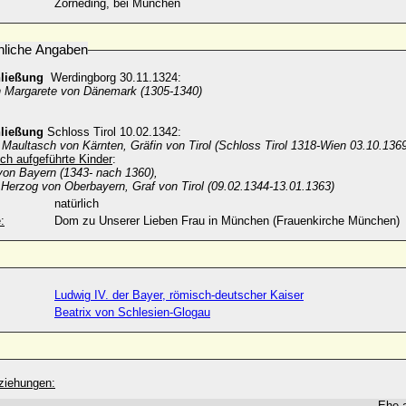
Zorneding, bei München
nliche Angaben
hließung
Werdingborg 30.11.1324:
n Margarete von Dänemark (1305-1340)
hließung
Schloss Tirol 10.02.1342:
Maultasch von Kärnten, Gräfin von Tirol (Schloss Tirol 1318-Wien 03.10.136
ch aufgeführte Kinder
:
on Bayern (1343- nach 1360),
 Herzog von Oberbayern, Graf von Tirol (09.02.1344-13.01.1363)
natürlich
:
Dom zu Unserer Lieben Frau in München (Frauenkirche München)
Ludwig IV. der Bayer, römisch-deutscher Kaiser
Beatrix von Schlesien-Glogau
ziehungen:
Ehe 