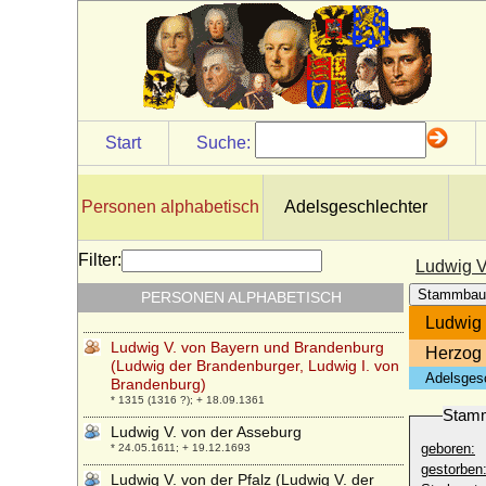
Ludwig Rudolf von Braunschweig-
Wolfenbüttel
* 22.07.1671; + 01.03.1735
Ludwig Rudolf von Hannover
* 21.11.1955; + 28.11.1988
Ludwig Rudolf von Zech-Burkersroda,
Graf
Start
Suche:
* 01.11.1873; + 26.05.1946
Ludwig Salvator von Österreich-Toskana
* 04.08.1847; + 12.10.1915
Personen alphabetisch
Adelsgeschlechter
Ludwig Siegfried I. Vitzthum von Eckstädt
* 14.07.1716; + 05.12.1777
Filter:
Ludwig V
Ludwig V. der Faule von Frankreich (Louis
Stammbau
PERSONEN ALPHABETISCH
V. le Fainéant)
* 966 oder 967; + 21.05.987
Ludwig 
Ludwig V. von Bayern und Brandenburg
Herzog 
(Ludwig der Brandenburger, Ludwig I. von
Adelsges
Brandenburg)
* 1315 (1316 ?); + 18.09.1361
Stam
Ludwig V. von der Asseburg
geboren:
* 24.05.1611; + 19.12.1693
gestorben
Ludwig V. von der Pfalz (Ludwig V. der