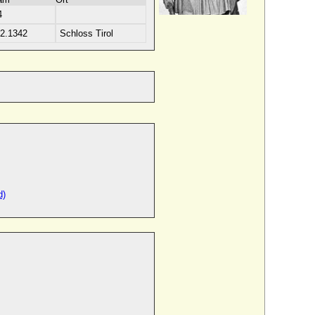
4
02.1342
Schloss Tirol
d)