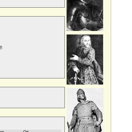
9):
am
Ort