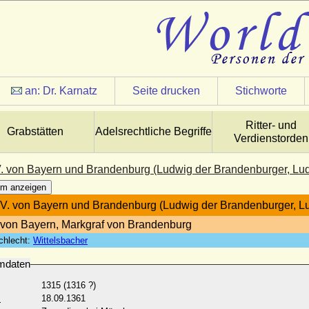
an:
Dr. Karnatz
Seite drucken
Stichworte
Ritter- und
Grabstätten
Adelsrechtliche Begriffe
Verdienstorden
. von Bayern und Brandenburg (Ludwig der Brandenburger, Lud
m anzeigen
V. von Bayern und Brandenburg (Ludwig der Brandenburger, Lu
von Bayern, Markgraf von Brandenburg
chlecht:
Wittelsbacher
mdaten
1315 (1316 ?)
:
18.09.1361