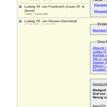
Margaret
Ludwig VII. von Frankreich (Louis VII. le
Jeune)
Margaret
* 1120; + 19.09.1180
Ludwig VII. von Hessen-Darmstadt
Kinde
* 22.06.1658; + 31.08.1678
Meinhard I
Ludwig VIII. der Bucklige von Bayern-
Ingolstadt
* 01.09.1403; + 07.04.1445
Gesch
Ludwig VIII. von Frankreich (Louis VIII. de
Albrecht I
France)
Ludwig VI
* 03.09.1187; + 08.11.1226
Mathilde 
Otto V. v
Ludwig VIII. von Hessen-Darmstadt
Stephan II
* 05.04.1691; + 17.10.1768
Wilhelm I.
Elisabeth
Ludwig Viktor von Österreich
* 15.05.1842; + 18.01.1919
Ludwig von Alvensleben (Albert Louis
historisc
Georg Julius von Alvensleben)
* 13.05.1803; + 08.02.1884
Markgraf
Graf von 
Ludwig von Anhalt-Köthen (Ludwig I. von
Herzog v
Anhalt-Köthen)
* 17.06.1579; + 07.01.1650
Docnr:
3808