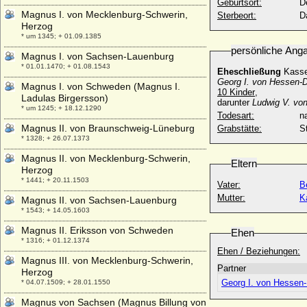
Geburtsort:
D
Magnus I. von Mecklenburg-Schwerin,
Sterbeort:
D
Herzog
* um 1345; + 01.09.1385
persönliche Ang
Magnus I. von Sachsen-Lauenburg
* 01.01.1470; + 01.08.1543
Eheschließung
Kasse
Georg I. von Hessen-
Magnus I. von Schweden (Magnus I.
10 Kinder
,
Ladulas Birgersson)
darunter
Ludwig V. vo
* um 1245; + 18.12.1290
Todesart:
na
Magnus II. von Braunschweig-Lüneburg
Grabstätte:
S
* 1328; + 26.07.1373
Magnus II. von Mecklenburg-Schwerin,
Eltern
Herzog
* 1441; + 20.11.1503
Vater:
B
Mutter:
K
Magnus II. von Sachsen-Lauenburg
* 1543; + 14.05.1603
Magnus II. Eriksson von Schweden
Ehen
* 1316; + 01.12.1374
Ehen / Beziehungen:
Magnus III. von Mecklenburg-Schwerin,
Partner
Herzog
Georg I. von Hessen
* 04.07.1509; + 28.01.1550
Magnus von Sachsen (Magnus Billung von