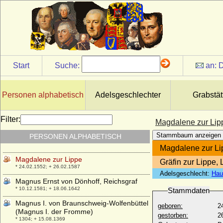
* 25.08.1611; + 12.02.1671
Magdalene von Oldenburg
* 06.10.1585; + 14.04.1657
Magdalene von Schwarzburg
* 06.09.1530; + 07.09.1565
Magdalene von Schwarzenberg
Start
Suche:
an:
D
+ 1485
Magdalene von Waldersee, Gräfin
* 09.02.1893; + 06.05.1945
Personen alphabetisch
Adelsgeschlechter
Grabstät
Magdalene Wilhelmine von Württemberg-
Stuttgart
Filter:
Magdalene zur Lip
* 07.11.1677; + 30.10.1742
Stammbaum anzeigen
PERSONEN ALPHABETISCH
Magdalene zu Solms-Laubach
* 11.12.1863; + 21.04.1925
Magdalene zur Li
Magdalene zur Lippe
Gräfin zur Lippe,
* 24.02.1552; + 26.02.1587
Adelsgeschlecht:
Hau
Magnus Ernst von Dönhoff, Reichsgraf
* 10.12.1581; + 18.06.1642
Stammdaten
Magnus I. von Braunschweig-Wolfenbüttel
geboren:
2
(Magnus I. der Fromme)
gestorben:
2
* 1304; + 15.08.1369