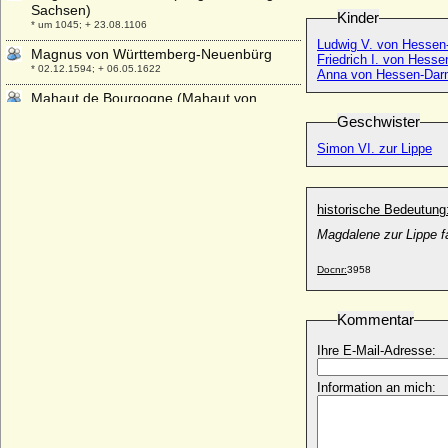
Sachsen)
Kinder
* um 1045; + 23.08.1106
Ludwig V. von Hessen
Magnus von Württemberg-Neuenbürg
Friedrich I. von Hess
* 02.12.1594; + 06.05.1622
Anna von Hessen-Dar
Mahaut de Bourgogne (Mahaut von
Burgund)
Geschwister
+ 26.03.1242
Simon VI. zur Lippe
Mahaut de Chatillon
* 1335; + 1378
Mahaut de Mehun (Mathilde von Mehun)
historische Bedeutung
+ 1240
Magdalene zur Lippe fa
Mahaut I. de Bourbon (Mathilde I. von
Bourbon)
Docnr:
3958
+ 18.07.1228
Mahaut II. von Bourbon (Mathilde II. von
Kommentar
Bourbon)
* 1234; + 1262
Ihre E-Mail-Adresse:
Maja Flechtner
* 29.04.1973;
Information an mich:
Malcolm III. von Schottland (Malcolm III.
Canmore)
* 1031; + 13.11.1093