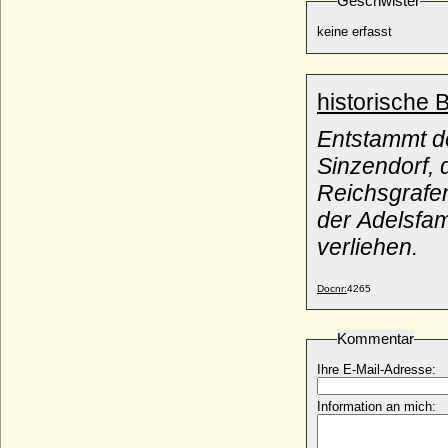
Geschwister
Maria Magdalena Elisabeth von Oertzen
keine erfasst
(Elisabeth von Oertzen a.d.H. Helpte)
* 26.04.1736; + 1766
Maria Magdalena Henneberg
* 12.12.1720; + 08.09.1793
historische 
Maria Magdalena Ritter
Entstammt d
* 1876; + 1924
Sinzendorf, 
Maria Magdalena Rosina Waldbott von
Bassenheim
Reichsgrafe
+ 29.10.1759
der Adelsfam
Maria Magdalena von Bernhausen
verliehen.
+ 26.02.1702
Maria Magdalena von Gemmingen
* 1596; + 1635
Docnr:
4265
Maria Magdalena von Limburg und
Bronckhorst
Kommentar
* 1632; + 27.12.1707
Ihre E-Mail-Adresse:
Maria Magdalena von Nassau-
Wiesbaden-Idstein
Information an mich:
* 11.08.1592; + 13.01.1654
Maria Magdalena von Oettingen-Baldern