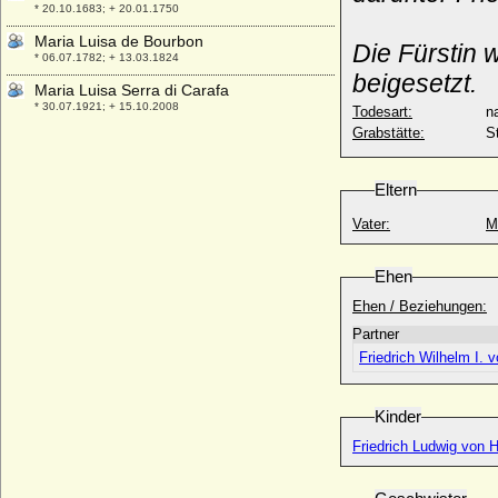
* 20.10.1683; + 20.01.1750
Maria Luisa de Bourbon
Die Fürstin 
* 06.07.1782; + 13.03.1824
beigesetzt.
Maria Luisa Serra di Carafa
* 30.07.1921; + 15.10.2008
Todesart:
na
Grabstätte:
S
Maria Luisa Gabriella von Savoyen
* 17.11.1688; + 14.02.1714
Maria Luisa von Bourbon-Parma
Eltern
* 02.10.1802; + 18.03.1857
Vater:
M
Maria Luisa von Spanien (María Ludovica
von Spanien)
* 24.11.1745; + 15.05.1792
Ehen
Maria Luise von Wolff-Metternich zur
Ehen / Beziehungen:
Gracht, Gräfin
Partner
* 02.04.1800; + 27.08.1837
Friedrich Wilhelm I. 
Maria Luiza Krasinska
* 24.03.1883; + 23.01.1958
Kinder
Maria Lupu
+ 1661
Friedrich Ludwig von 
Maria Magdalena de Borja y Doria
* 16.12.1627; + 21.06.1700