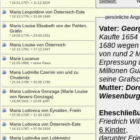
Sterbeort:
W
* 22.01.1797; + 11.12.1826
Maria Leopoldine von Österreich-Este
persönliche Ang
* 10.12.1776; + 23.06.1848
Maria Louise Elisabeth von der Pahlen,
Vater:
Geor
Gräfin
Kaufte 1654 
* 18.09.1778; + 23.03.1831
1680 wegen 
Maria Louise von Österreich
* 12.12.1791; + 17.12.1847
von rund 2 M
Marie Lucanus
Erpressung 
* 21.05.1866; + keine Daten
Millionen Gu
Maria Ludmilla Czernin von und zu
Chudenitz
seine Grafs
* 21.04.1738; + 20.06.1790
Mutter:
Dor
Maria Ludovica Gonzaga (Marie Louise
Wiesenbur
von Nevers-Gonzaga)
* 18.08.1611; + 10.05.1667
Maria Ludovica von Eynatten, Freiin
Eheschließ
* 07.09.1748; + 21.03.1803
Friedrich Wi
Maria Ludovica von Österreich-Este
6 Kinder
,
* 14.12.1787; + 07.04.1816
darunter Fri
Maria Ludovika von Lobkowicz