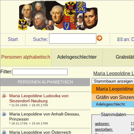
* 02.02.1907; + 27.10.1951
Maria Klementyna Sobieska
* 18.07.1702; + 18.01.1735
Maria Koepcke (Maria Köpcken)
* 14.06.1668; + 21.10.1730
Maria Komnena (Maria von Montferrat)
Start
Suche:
an:
D
* 1152; + 1182
Maria Laskarina von Byzanz (Maria
Laskaris von Byzanz)
Personen alphabetisch
Adelsgeschlechter
Grabstät
* 1206; + 1270
Maria Leopoldina Pálffy
Filter:
Maria Leopoldine 
* 10.09.1729; + nach 1748
Stammbaum anzeigen
PERSONEN ALPHABETISCH
Maria Leopoldina von Wlaschim, Gräfin
* 04.03.1697; + 1734
Maria Leopoldine
Maria Leopoldine Ludovika von
Gräfin von Sinze
Sinzendorf-Neuburg
Adelsgeschlecht:
* 11.04.1666; + 18.05.1709
Maria Leopoldine von Anhalt-Dessau,
Stammdaten
Prinzessin
geboren:
1
* 18.11.1746; + 15.04.1769
gestorben:
1
Maria Leopoldine von Österreich